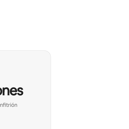
ones
nfitrión