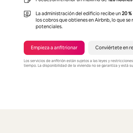
La administración del edificio recibe un
20 %
los cobros que obtienes en Airbnb, lo que se r
potenciales.
Empieza a anfitrionar
Conviértete en r
Los servicios de anfitrión están sujetos a las leyes y restriccio
tiempo. La disponibilidad de la vivienda no se garantiza y está s
Podrías ganar $715 al mes