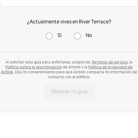
¿Actualmente vives en River Terrace?
Sí
No
Al solicitar esta guía para anfitriones, acepto los
Términos de servicio
, la
Política contra la discriminación
de Airbnb y la
Política de privacidad de
Airbnb
. Doy mi consentimiento para que Airbnb comparta mi información de
contacto con el edificio.
Obtener mi guía