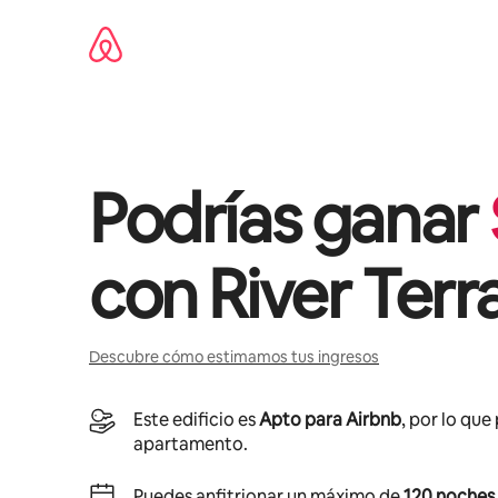
Omite
el
contenido
Podrías ganar
con
River Terr
Descubre cómo estimamos tus ingresos
Este edificio es
Apto para Airbnb
, por lo que
apartamento.
Puedes anfitrionar un máximo de
120 noches 