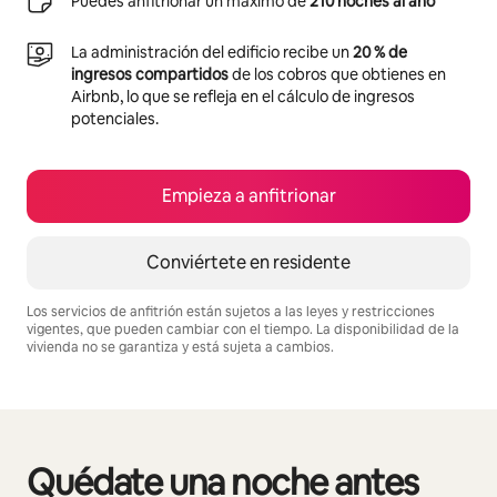
Puedes anfitrionar un máximo de
210 noches al año
La administración del edificio recibe un
20 % de
ingresos compartidos
de los cobros que obtienes en
Airbnb, lo que se refleja en el cálculo de ingresos
potenciales.
Empieza a anfitrionar
Conviértete en residente
Los servicios de anfitrión están sujetos a las leyes y restricciones
vigentes, que pueden cambiar con el tiempo. La disponibilidad de la
vivienda no se garantiza y está sujeta a cambios.
Podrías ganar $584 al mes
Quédate una noche antes
Se muestran0 de 0 elementos