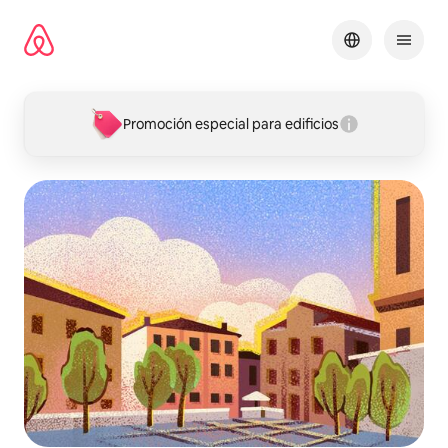
Omite
el
contenido
Promoción especial para edificios