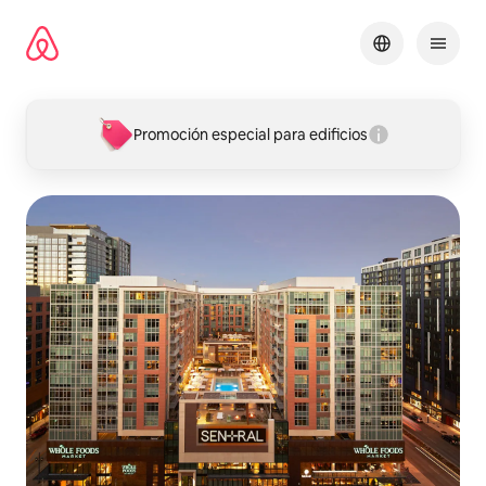
Omite
el
contenido
Promoción especial para edificios