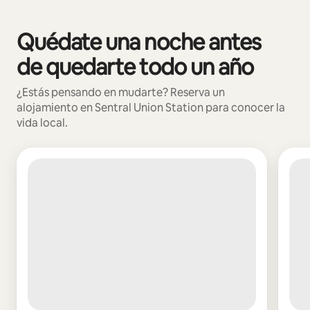
Podrías ganar $1211 al mes
Quédate una noche antes
Se muestran0 de 0 elementos
de quedarte todo un año
¿Estás pensando en mudarte? Reserva un
alojamiento en Sentral Union Station para conocer la
vida local.