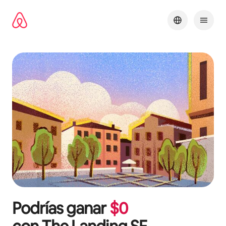
Omite
el
contenido
Podrías ganar
$
0