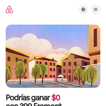
Omite
el
contenido
Podrías ganar
$
0