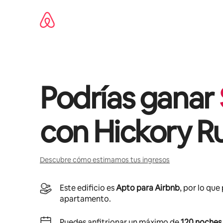
Omite
el
contenido
Podrías ganar
con
Hickory R
Descubre cómo estimamos tus ingresos
Este edificio es
Apto para Airbnb
, por lo que
apartamento.
Puedes anfitrionar un máximo de
120 noches 