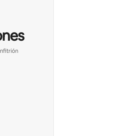
ones
nfitrión