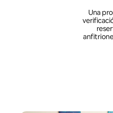
Una prot
verificaci
reser
anfitrion