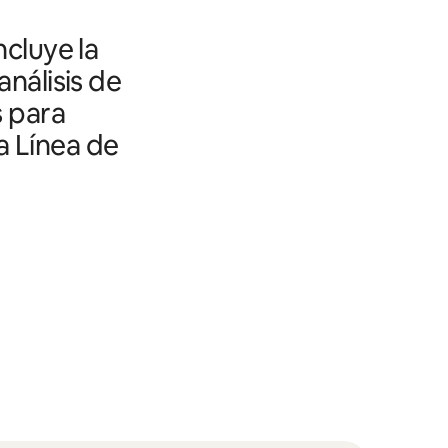
ncluye la
análisis de
s para
a Línea de