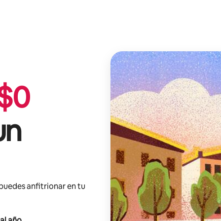
$
0
un
 puedes anfitrionar en tu
al año