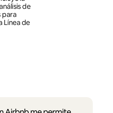
análisis de
s para
a Línea de
en Airbnb me permite