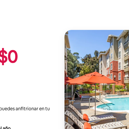
$
0
 puedes anfitrionar en tu
l año