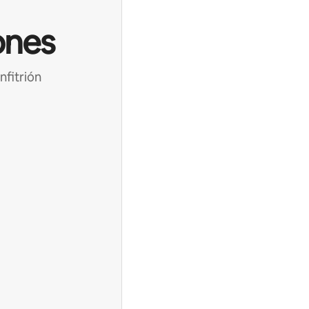
ones
nfitrión