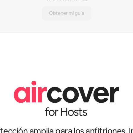
Obtener mi guía
ección amplia para los anfitriones. I