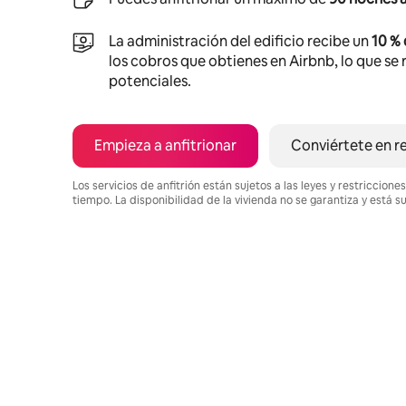
La administración del edificio recibe un
10 %
los cobros que obtienes en Airbnb, lo que se r
potenciales.
Empieza a anfitrionar
Conviértete en r
Los servicios de anfitrión están sujetos a las leyes y restriccio
tiempo. La disponibilidad de la vivienda no se garantiza y está s
Podrías ganar $696 al mes