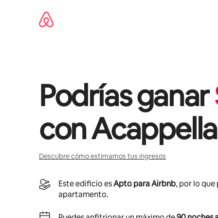
Omite
el
contenido
Podrías ganar
con
Acappella
Descubre cómo estimamos tus ingresos
Este edificio es
Apto para Airbnb
, por lo que
apartamento.
Puedes anfitrionar un máximo de
90 noches a