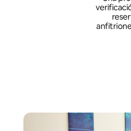
verificaci
reser
anfitrion