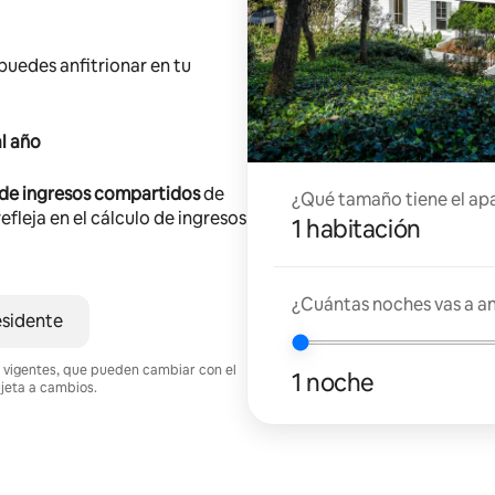
 puedes anfitrionar en tu
l año
 de ingresos compartidos
de
¿Qué tamaño tiene el ap
efleja en el cálculo de ingresos
1 habitación
¿Cuántas noches vas a an
esidente
nes vigentes, que pueden cambiar con el
1 noche
ujeta a cambios.