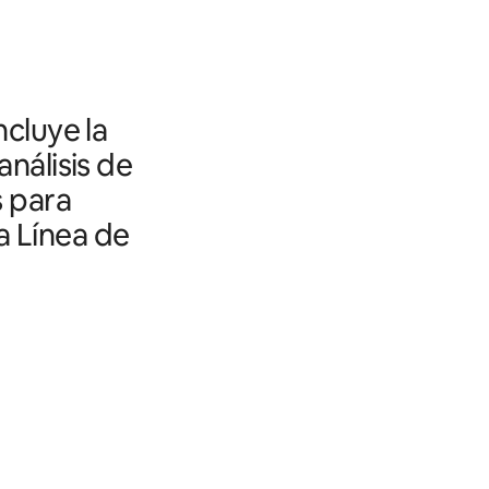
ncluye la
análisis de
s para
a Línea de