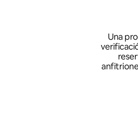
Una prot
verificaci
reser
anfitrion