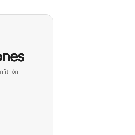
ones
nfitrión