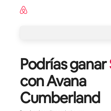
Omite
el
contenido
Podrías ganar
con
Avana
Cumberland