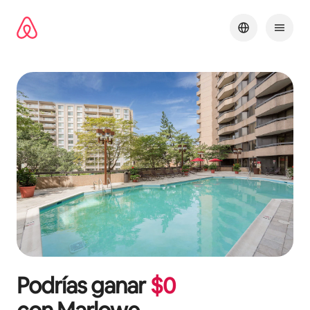
Omite
el
contenido
Podrías ganar
$
0