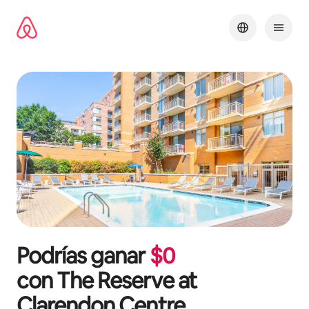
Omite
el
contenido
Podrías ganar
$
0
con
The Reserve at
Clarendon Centre