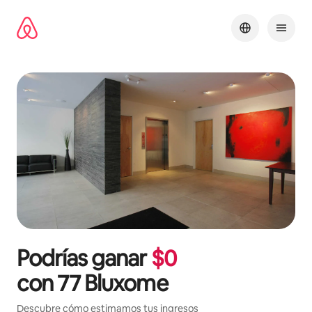
Omite
el
contenido
Podrías ganar
$
0
con
77 Bluxome
Descubre cómo estimamos tus ingresos