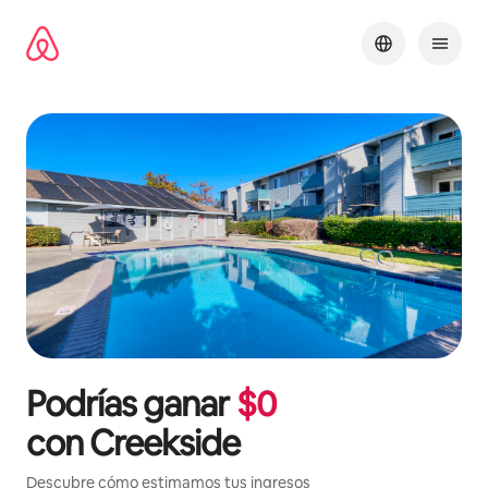
Omite
el
contenido
Podrías ganar
$
0
con
Creekside
Descubre cómo estimamos tus ingresos