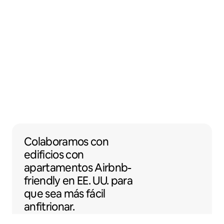
Colaboramos con edificios con apartamento
Colaboramos
con
edificios con
apartamentos
Airbnb-
friendly
en EE. UU. para
que sea más fácil
anfitrionar.