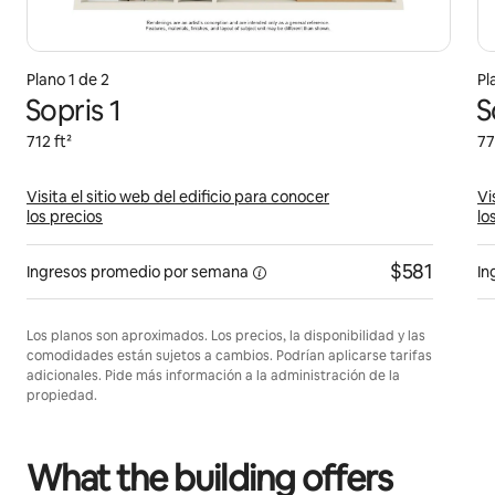
Plano 1 de 2
Pl
Sopris 1
S
712 ft²
77
Visita el sitio web del edificio para conocer
Vi
los precios
lo
$581
Ingresos promedio
por semana
In
Los planos son aproximados. Los precios, la disponibilidad y las
comodidades están sujetos a cambios. Podrían aplicarse tarifas
adicionales. Pide más información a la administración de la
propiedad.
What the building offers