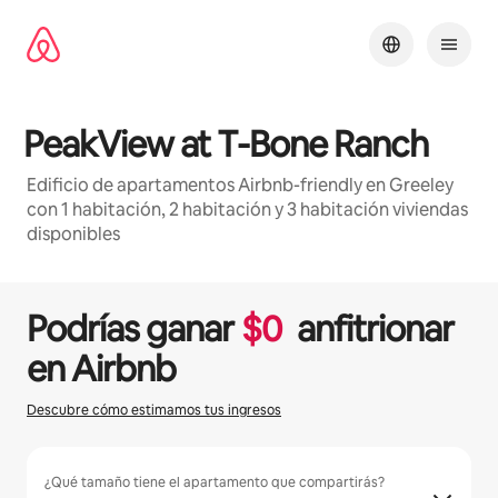
Omite
el
contenido
PeakView at T-Bone Ranch
Edificio de apartamentos Airbnb-friendly en Greeley
con 1 habitación, 2 habitación y 3 habitación viviendas
disponibles
1 / 30
Se muestran0 de 0 elementos
Podrías ganar
$
0
anfitrionar
en Airbnb
Descubre cómo estimamos tus ingresos
¿Qué tamaño tiene el apartamento que compartirás?