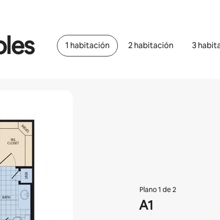
bles
1 habitación
2 habitación
3 habit
Plano 1 de 2
A1