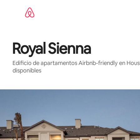
Omite
el
contenido
Royal Sienna
Edificio de apartamentos Airbnb-friendly en Houst
disponibles