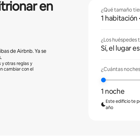
itrionar en
¿Qué tamaño tie
1 habitación
¿Los huéspedes t
Sí, el lugar 
ibas de Airbnb. Ya se
.
 y otras reglas y
¿Cuántas noches 
en cambiar con el
1 noche
Este edificio te 
año