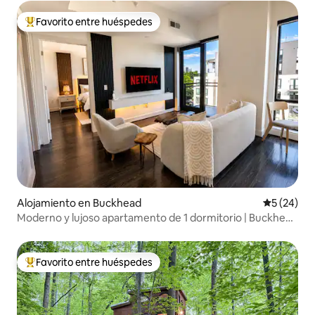
Favorito entre huéspedes
Favorito entre huéspedes preferido
Alojamiento en Buckhead
Calificaci
5 (24)
Moderno y lujoso apartamento de 1 dormitorio | Buckhead
Atlanta | Estacionamiento gratuito
Favorito entre huéspedes
Favorito entre huéspedes preferido