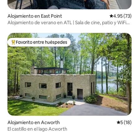
Alojamiento en East Point
Calificación 
4.95 (73)
Alojamiento de verano en ATL | Sala de cine, patio y WiFi
rápida
Favorito entre huéspedes
Favorito entre huéspedes preferido
Alojamiento en Acworth
Calificaci
5 (18)
El castillo en el lago Acworth