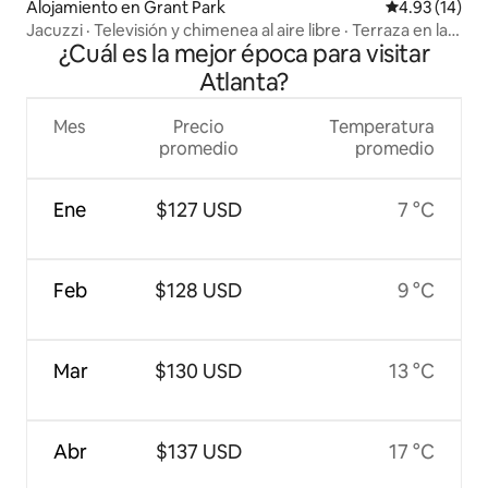
Alojamiento en Grant Park
Calificación 
4.93 (14)
Jacuzzi · Televisión y chimenea al aire libre · Terraza en la
¿Cuál es la mejor época para visitar
azotea
Atlanta?
Mes
Precio
Temperatura
promedio
promedio
Ene
$127 USD
7 °C
Feb
$128 USD
9 °C
Mar
$130 USD
13 °C
Abr
$137 USD
17 °C