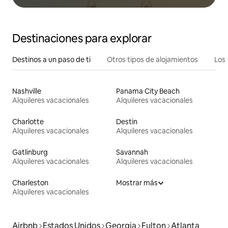
Destinaciones para explorar
Destinos a un paso de ti
Otros tipos de alojamientos
Los 
Nashville
Panama City Beach
Alquileres vacacionales
Alquileres vacacionales
Charlotte
Destin
Alquileres vacacionales
Alquileres vacacionales
Gatlinburg
Savannah
Alquileres vacacionales
Alquileres vacacionales
Charleston
Mostrar más
Alquileres vacacionales
Airbnb
Estados Unidos
Georgia
Fulton
Atlanta