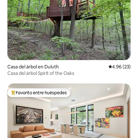
Casa del árbol en Duluth
Calificación p
4.96 (23)
Casa del árbol Spirit of the Oaks
Favorito entre huéspedes
Favorito entre huéspedes preferido