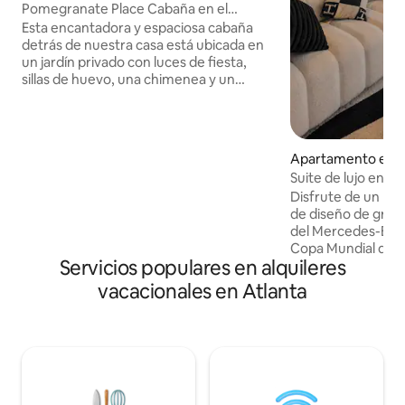
ta
Pomegranate Place Cabaña en el
corazón de Atlanta
Esta encantadora y espaciosa cabaña
detrás de nuestra casa está ubicada en
un jardín privado con luces de fiesta,
sillas de huevo, una chimenea y un
espacio para cenar al aire libre. Ubicada
cerca del zoológico, Beltline y
vecindarios/lugares populares, la cabaña
cuenta con techos abovedados,
Apartamento en 
tragaluz, cocina completa, chimenea, TV
anta
Suite de lujo en un
de 60 pulgadas, cómodo sofá cama
Estadio Mercedes
Disfrute de un lujo
tamaño queen, dormitorio con cama
de diseño de gran 
tamaño king, colchón Dreamcloud y TV
del Mercedes-Benz
de 55 pulgadas. Baño con ducha grande,
Copa Mundial de la
lavadora/secadora. Nos encanta
Servicios populares en alquileres
de ventanas del pi
sorprender a nuestros huéspedes con
con vista al horizo
pequeños detalles adicionales para que
vacacionales en Atlanta
cuidados, acceso a 
su estadía sea especial.
resort, gimnasio d
descanso, áreas par
acceso a pie a los
vida nocturna y lo
Atlanta. Ya sea qu
conciertos, partido