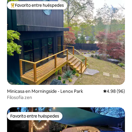
Favorito entre huéspedes
Favorito entre huéspedes preferido
Minicasa en Morningside - Lenox Park
Calificación p
4.98 (96)
Filosofía zen
Favorito entre huéspedes
Favorito entre huéspedes