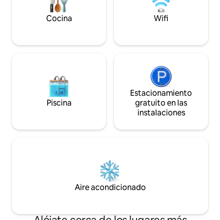
negocios o una esc
estadía te ofrece
Cocina
Wifi
experiencia VIP en
Estacionamiento
Piscina
gratuito en las
instalaciones
Aire acondicionado