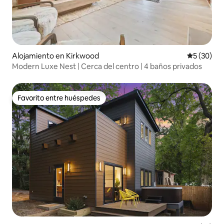
Alojamiento en Kirkwood
Calificaci
5 (30)
Modern Luxe Nest | Cerca del centro | 4 baños privados
Favorito entre huéspedes
Favorito entre huéspedes