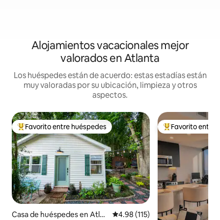
Alojamientos vacacionales mejor
valorados en Atlanta
Los huéspedes están de acuerdo: estas estadías están
muy valoradas por su ubicación, limpieza y otros
aspectos.
Favorito entre huéspedes
Favorito entre
Favorito entre huéspedes preferido
Favorito entre hu
Casa de huéspedes en Atlan
Calificación promedio: 4.98 de 5
4.98 (115)