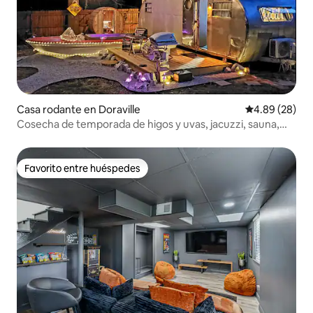
Casa rodante en Doraville
Calificación p
4.89 (28)
Cosecha de temporada de higos y uvas, jacuzzi, sauna,
juegos
Favorito entre huéspedes
Favorito entre huéspedes