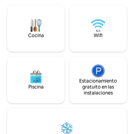
bajo las estrellas por la noche. En el
un surfista que bu
interior, la villa ofrece una decoración
como un viajero o
elegante y moderna, una cocina
una escapada sere
totalmente equipada, aire
campo es el lugar i
acondicionado en todas partes y
experimentar la ve
conexión Wi-Fi confiable. Alora 7
escarpada costa e
combina la vida relajada de la isla con
Cocina
Wifi
comodidad y estilo para una escapada
verdaderamente memorable.
Estacionamiento
Piscina
gratuito en las
instalaciones