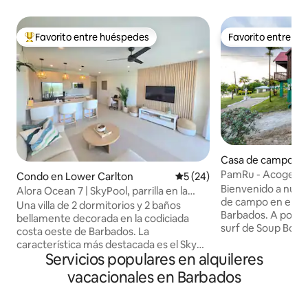
Favorito entre huéspedes
Favorito entre h
Favorito entre huéspedes preferido
Favorito entre h
Casa de campo en
a
PamRu - Acogedor
Condo en Lower Carlton
Calificación promedio: 5 de 
5 (24)
vistas impresiona
Bienvenido a nues
Alora Ocean 7 | SkyPool, parrilla en la
de campo en el co
azotea y vista al mar
Una villa de 2 dormitorios y 2 baños
Barbados. A pocos
bellamente decorada en la codiciada
surf de Soup Bowl,
costa oeste de Barbados. La
campo ofrece una
característica más destacada es el Sky
tranquilidad rústi
Servicios populares en alquileres
Lounge, un refugio compartido elevado
Despiértate con el
con piscina, terraza solárium y vistas al
vacacionales en Barbados
las olas del mar y 
mar. Es el lugar perfecto para disfrutar
impresionantes vi
del sol caribeño durante el día y relajarse
desde tu terraza p