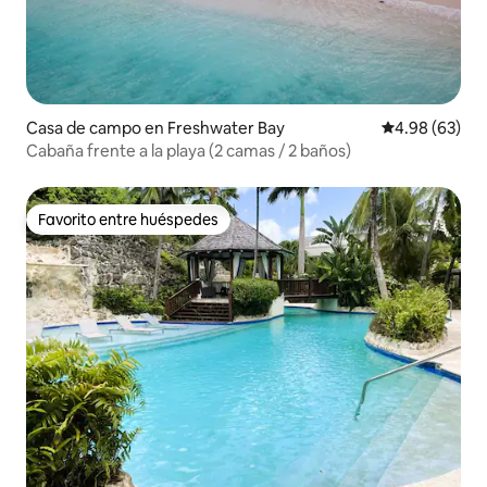
Casa de campo en Freshwater Bay
Calificación p
4.98 (63)
Cabaña frente a la playa (2 camas / 2 baños)
Favorito entre huéspedes
Favorito entre huéspedes