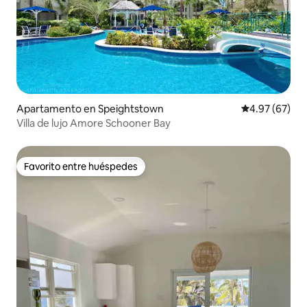
Apartamento en Speightstown
Calificación p
4.97 (67)
Villa de lujo Amore Schooner Bay
Favorito entre huéspedes
Favorito entre huéspedes