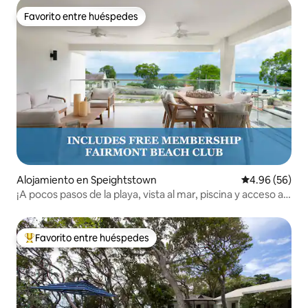
Favorito entre huéspedes
Favorito entre huéspedes
Alojamiento en Speightstown
Calificación p
4.96 (56)
¡A pocos pasos de la playa, vista al mar, piscina y acceso al
centro vacacional!
Favorito entre huéspedes
Favorito entre huéspedes preferido