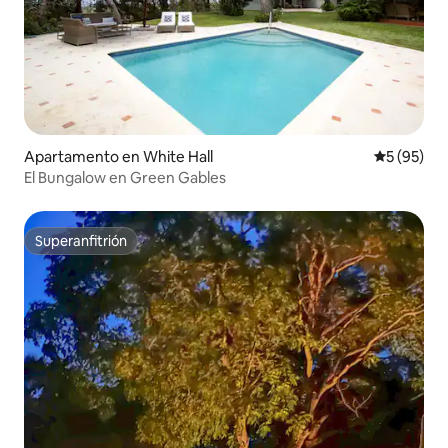
Apartamento en White Hall
Calificaci
5 (95)
El Bungalow en Green Gables
Superanfitrión
Superanfitrión