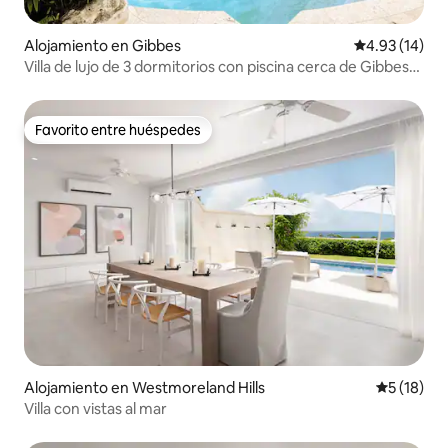
Alojamiento en Gibbes
Calificación 
4.93 (14)
Villa de lujo de 3 dormitorios con piscina cerca de Gibbes
Beach
Favorito entre huéspedes
Favorito entre huéspedes
Alojamiento en Westmoreland Hills
Calificaci
5 (18)
Villa con vistas al mar