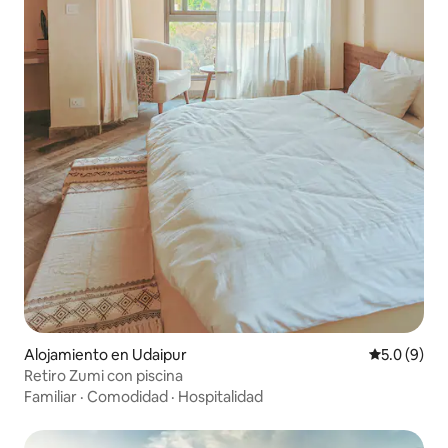
Alojamiento en Udaipur
Calificació
5.0 (9)
Retiro Zumi con piscina
Familiar
·
Comodidad
·
Hospitalidad