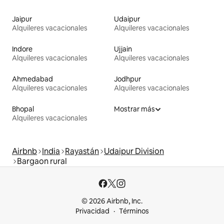
Jaipur
Udaipur
Alquileres vacacionales
Alquileres vacacionales
Indore
Ujjain
Alquileres vacacionales
Alquileres vacacionales
Ahmedabad
Jodhpur
Alquileres vacacionales
Alquileres vacacionales
Bhopal
Mostrar más
Alquileres vacacionales
Airbnb
India
Rayastán
Udaipur Division
Bargaon rural
© 2026 Airbnb, Inc.
Privacidad
Términos