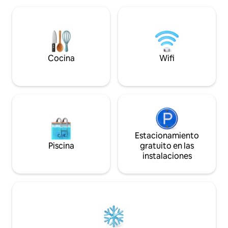
- Balcón privado. - Estacionamiento para
lagos. Ubicado en el último piso de Hill
2 autos. - Artículos básicos para el baño -
Villa Signature Sui
Biotique - Carga de vehículo eléctrico:
extiende a terraz
₹ 1200 Ideal para parejas y familias que
hermoso diseño, á
buscan una estadía elegante, tranquila y
una zona de bienes
bien comunicada
de vapor para dis
Cocina
Wifi
de relajación.
Estacionamiento
Piscina
gratuito en las
instalaciones