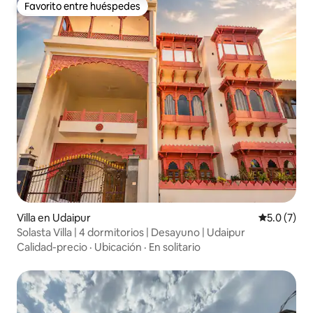
Favorito entre huéspedes
Favorito entre huéspedes
Villa en Udaipur
Calificació
5.0 (7)
Solasta Villa | 4 dormitorios | Desayuno | Udaipur
Calidad-precio
·
Ubicación
·
En solitario