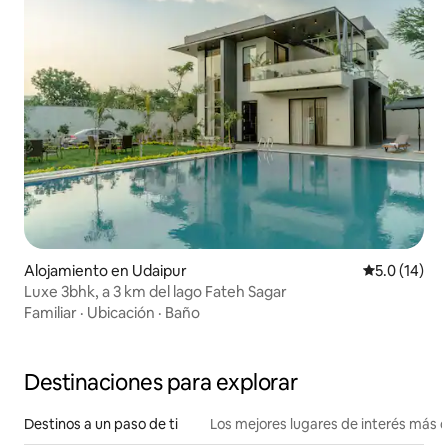
Alojamiento en Udaipur
Calificación
5.0 (14)
Luxe 3bhk, a 3 km del lago Fateh Sagar
Familiar
·
Ubicación
·
Baño
Destinaciones para explorar
Destinos a un paso de ti
Los mejores lugares de interés más 