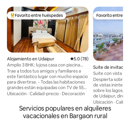
Favorito entre huéspedes
Favorito entre h
Favorito entre huéspedes preferido
Favorito entre h
Alojamiento en Udaipur
Calificación promedio: 5.0 de 
5.0 (78)
Amplio 3 BHK: lujosa casa con piscina
Suite de invitados
privada
Trae a todos tus amigos y familiares a
Suite con vista al l
este fantástico lugar con mucho espacio
Vistas a la cordiller
Despierta sobre la
para divertirse. - Todas las habitaciones
de vistas ininter
grandes están equipadas con TV de 55
sobre los lagos, la
pulgadas. - Interiores amplios, limpios y
Ubicación
·
Calidad-precio
·
Decoración
de Udaipur, direc
con un mobiliario de gran belleza - Una
terraza privada. Ubicada en lo alto de
Ubicación
·
Calida
habitación con piscina privada de 225
Servicios populares en alquileres
una encantadora c
pies cuadrados - Wifi rápido y TV
la ciudad, esta su
vacacionales en Bargaon rural
inteligente. - Cocina totalmente
2 habitaciones of
equipada - Todos los artículos básicos -
combinación de es
Agua caliente y aire acondicionado 24/7
tranquilidad, a so