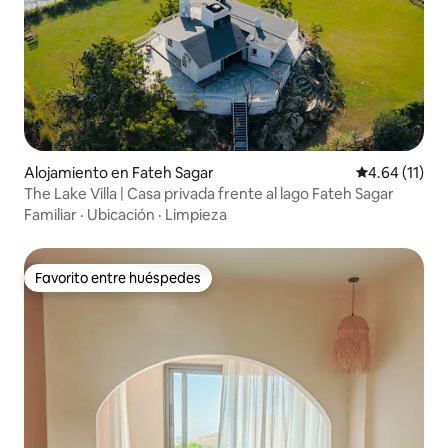
Alojamiento en Fateh Sagar
Calificación 
4.64 (11)
The Lake Villa | Casa privada frente al lago Fateh Sagar
Familiar
·
Ubicación
·
Limpieza
Favorito entre huéspedes
Favorito entre huéspedes