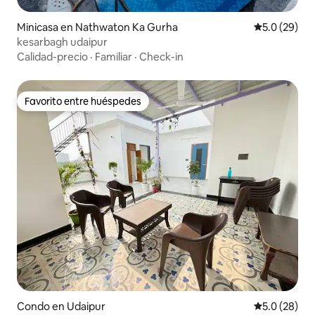
Minicasa en Nathwaton Ka Gurha
Calificación
5.0 (29)
kesarbagh udaipur
Calidad-precio
·
Familiar
·
Check-in
Favorito entre huéspedes
Favorito entre huéspedes
Condo en Udaipur
Calificación
5.0 (28)