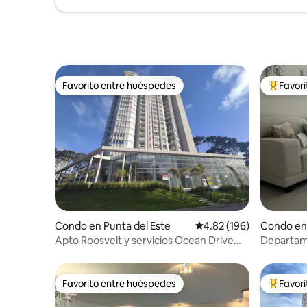
Favorito entre huéspedes
Favor
Favorito entre huéspedes
Favorito
Condo en Punta del Este
Calificación promedio: 
4.82 (196)
Condo en 
Apto Roosvelt y servicios Ocean Drive
Departame
Country
ambiente
Favorito entre huéspedes
Favor
Favorito entre huéspedes
Favorito