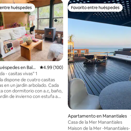
 entre huéspedes
Favorito entre huéspedes
 entre huéspedes
Favorito entre huéspedes
4.88 de 5, 106 reseñas
uéspedes en Baln
Calificación promedio: 4.99 de 5, 100 reseñas
4.99 (100)
nos Aires
"La Locanda - casitas vivas" 1
a dispone de cuatro casitas
as en un jardín arbolado. Cada
a con dormitorio con a.c, baño,
ardín de invierno con estufa a
na y flora, a 500 m de la
do). Las
Apartamento en Manantiales
iones son artesanales
Casa de la Mer Manantiales
as por sus dueños Adri y Tato,
Maison de la Mer -Manantiales-
iores en barro y techo vivo que