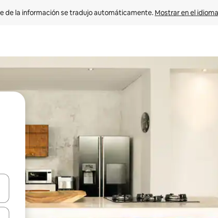
e de la información se tradujo automáticamente. 
Mostrar en el idioma
n las teclas de flecha hacia arriba y hacia abajo o explora con el tact