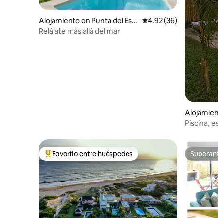
Alojamiento en Punta del Est
Calificación promedio:
4.92 (36)
e
Relájate más allá del mar
Alojamien
elo
Piscina, e
mar
Favorito entre huéspedes
Superanf
Favorito entre huéspedes preferido
Superanf