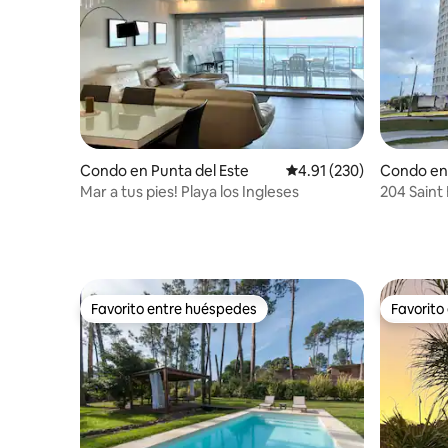
Condo en Punta del Este
Calificación promedio: 
4.91 (230)
Condo en 
Mar a tus pies! Playa los Ingleses
204 Saint
servicio p
Favorito entre huéspedes
Favorito
Favorito entre huéspedes
Favorito