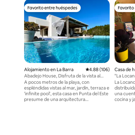
Favorito entre huéspedes
Favorito
Favorito entre huéspedes
Favorito
Alojamiento en La Barra
Calificación promedio: 
4.88 (106)
Casa de h
eario Bue
Abadejo House, Disfruta de la vista al
mar, con piscina
A pocos metros de la playa, con
La Locand
espléndidas vistas al mar, jardín, terraza e
distribuid
'infinite pool', esta casa en Punta del Este
una cuent
presume de una arquitectura
cocina y j
vanguardista, materiales nobles y todo
leña. Ubicada en una zona tranquila,
tipo de comodidades en plena
rodeada de fau
naturaleza. Espectacular vista al mar,
playa (10 min caminan
varias terrazas y espacios exterior e
construcc
interiores. Piscina en terraza elevada.
construid
Disfrutable en todas las estaciones del
con inter