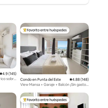
Favorito entre huéspedes
Favorito entre huéspedes preferido
Calificación promedio: 4.9 de 5, 145 reseñas
4.9 (145)
ico sobre
Condo en Punta del Este
Calificación promedio: 
4.88 (148)
View Mansa + Garaje + Balcón ¡Sin gastos
extras!
Favorito entre huéspedes
Favorito entre huéspedes preferido