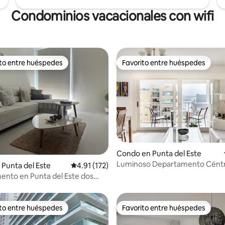
Condominios vacacionales con wifi
ito entre huéspedes
Favorito entre huéspedes
 entre huéspedes preferido
Favorito entre huéspedes
Condo en Punta del Este
Luminoso Departamento Céntr
4.82 de 5, 196 reseñas
Punta del Este
Calificación promedio: 4.91 de 5, 172 reseñas
4.91 (172)
Av. Gorlero
nto en Punta del Este dos
s
ito entre huéspedes
Favorito entre huéspedes
 entre huéspedes preferido
Favorito entre huéspedes