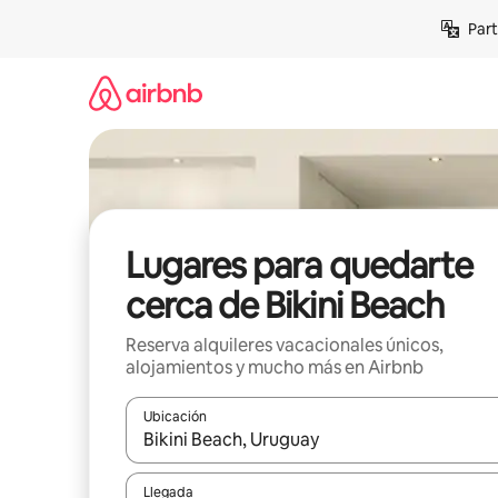
Omite
Part
el
contenido
Lugares para quedarte
cerca de Bikini Beach
Reserva alquileres vacacionales únicos,
alojamientos y mucho más en Airbnb
Ubicación
Cuando los resultados estén disponibles, navega co
Llegada