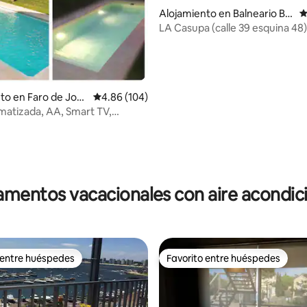
Alojamiento en Balneario Bu
C
enos Aires
LA Casupa (calle 39 esquina 48)
o: 5 de 5, 108 reseñas
Monoambiente
to en Faro de José
Calificación promedio: 4.86 de 5, 104 reseñas
4.86 (104)
imatizada, AA, Smart TV,
 FI,
mentos vacacionales con aire acondi
 entre huéspedes
Favorito entre huéspedes
 entre huéspedes
Favorito entre huéspedes