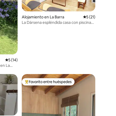
Alojamiento en La Barra
Calificación prome
5 (21)
La Dársena espléndida casa con piscina
en La Barra
Calificación promedio: 5 de 5, 14 reseñas
5 (14)
Favorito entre huéspedes
rido
Favorito entre huéspedes preferido