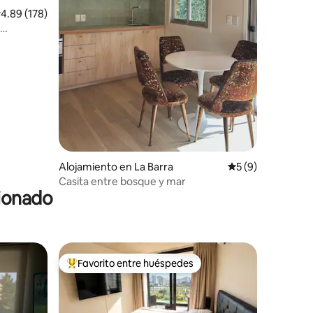
alificación promedio: 4.89 de 5, 178 reseñas
4.89 (178)
Alojamiento en La Barra
Calificación prome
5 (9)
Casita entre bosque y mar
cionado
Favorito entre huéspedes
Favorito entre huéspedes preferido