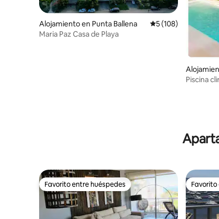
Alojamiento en Punta Ballena
Calificación promedi
5 (108)
Maria Paz Casa de Playa
Alojamien
Ignacio
Piscina cl
Alarma, WI
Aparta
Favorito entre huéspedes
Favorito
Favorito entre huéspedes
Favorito