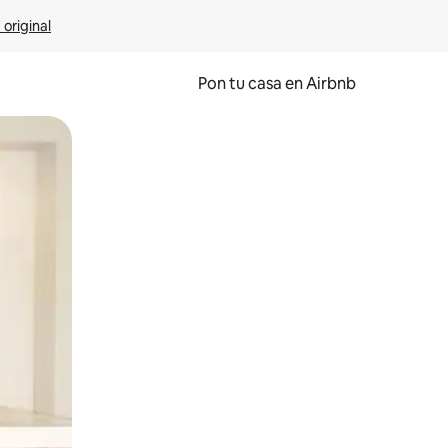
 original
Pon tu casa en Airbnb
o o desliza el dedo.