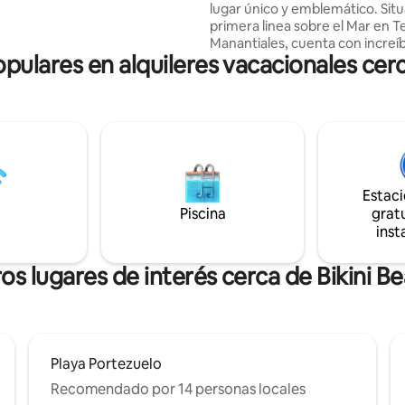
lugar único y emblemático. Situado en
 al interior buen aislamiento
primera linea sobre el Mar en T
calidez particular. (En el lugar
Manantiales, cuenta con increíbles vistas
 3 🐈) bikes disponibles
lares en alquileres vacacionales cerc
al Mar y todos los servicios par
la estadía una experiencia de p
equilibrio entre Naturaleza, Rel
Gastronomía y Night Life. Por e
prácticamente sobre el agua, se
del mar las 24 hs. Su gran terra
mar es ideal para Reunión con 
BBQs, Lectura, Yoga o disfrutar
Estac
sonido del mar.
Piscina
gratu
inst
os lugares de interés cerca de Bikini B
Playa Portezuelo
Recomendado por 14 personas locales