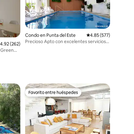
Condo en Punta del Este
Calificación promedio: 
4.85 (577)
Precioso Apto con excelentes servicios
alificación promedio: 4.92 de 5, 262 reseñas
4.92 (262)
incluidos
 Green
Favorito entre huéspedes
Favorito entre huéspedes