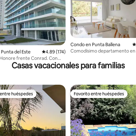
Condo en Punta Ballena
C
Comodísimo departamento en
4.91 de 5, 230 reseñas
Punta del Este
Calificación promedio: 4.89 de 5, 174 reseñas
4.89 (174)
Park
 Honore frente Conrad. Con
Casas vacacionales para familias
laya
 entre huéspedes
Favorito entre huéspedes
 entre huéspedes
Favorito entre huéspedes