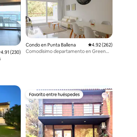
Condo en Punta Ballena
Calificación promedio: 
4.92 (262)
Comodísimo departamento en Green
alificación promedio: 4.91 de 5, 230 reseñas
4.91 (230)
Park
es
Favorito entre huéspedes
Favorito entre huéspedes