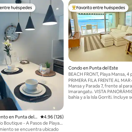
 entre huéspedes
Favorito entre huéspedes
 entre huéspedes
Favorito entre huéspedes prefe
4.88 de 5, 106 reseñas
Condo en Punta del Este
BEACH FRONT, Playa Mansa, 4 pax. WIFI.
Mucamas.
PRIMERA FILA FRENTE AL MAR 
Mansa y Parada 7, frente al par
Imarangatu. VISTA PANORÁMICA a la
bahía y a la Isla Gorriti. Incluye servicio de
mucamas TODOS LOS DIAS del 
servicio de playa en verano.
TOTALMENTE RECICLADO EN 2
to en Punta del E
Calificación promedio: 4.96 de 5, 126 reseñas
4.96 (126)
TODO NUEVO. Todos los atardeceres en
lo Boutique - A Pasos de Playa
el balcón. 2 dormitorios, 2 baños, cocina
amiento se encuentra ubicado
con lavadero. Recepción 24 horas.