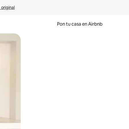
 original
Pon tu casa en Airbnb
o o desliza el dedo.