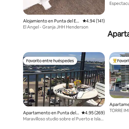
Espectacu
Alojamiento en Punta del Est
Calificación promedio: 
4.94 (141)
e
El Angel - Granja JHH Henderson
Aparta
Favorito entre huéspedes
Favor
Favorito entre huéspedes
Favorito
Apartamen
ste
TORRE IM
Apartamento en Punta del E
Calificación promedio: 
4.95 (269)
DORM Y 
ste
Maravilloso studio sobre el Puerto e Isla
Gorriti