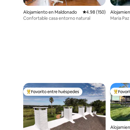
Alojamiento en Maldonado
Calificación promedio: 
4.98 (150)
Alojamien
Confortable casa entorno natural
Maria Paz
Favorito entre huéspedes
Favor
Favorito entre huéspedes preferido
Favorito
Alojamien