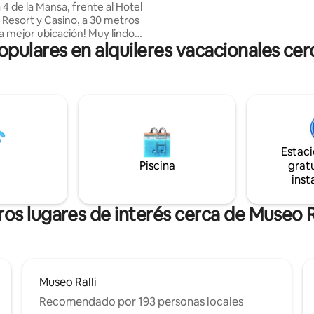
4 de la Mansa, frente al Hotel
Televisores SMART nuevos 2023
 Resort y Casino, a 30 metros
fibra óptica (alta velocidad) de 
cación! Muy lindo
exclusivo del depto. Cochera Incluye
ulares en alquileres vacacionales cerc
 y completamente equipado.
sábanas y toallas
n 1 dormitorio, baño completo,
iving comedor y cocina integrada
to. El edificio cuenta
ties de calidad: lavadero,
 sauna seco, sauna húmedo,
terior, sala de juegos, 2
 con amplia terraza con vista a
Estac
igilancia las 24 hs
Piscina
gratu
inst
os lugares de interés cerca de Museo R
Museo Ralli
Recomendado por 193 personas locales