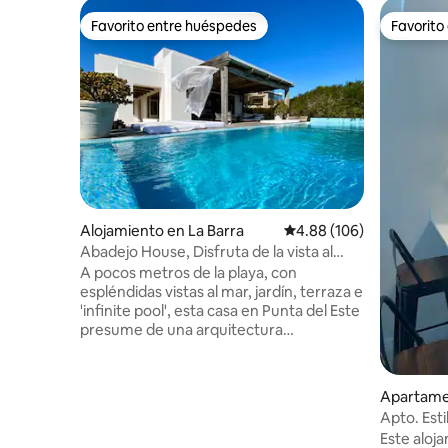
Favorito entre huéspedes
Favorito
Favorito entre huéspedes
Favorito
Alojamiento en La Barra
Calificación promedio: 
4.88 (106)
Abadejo House, Disfruta de la vista al
mar, con piscina
A pocos metros de la playa, con
espléndidas vistas al mar, jardín, terraza e
'infinite pool', esta casa en Punta del Este
presume de una arquitectura
vanguardista, materiales nobles y todo
tipo de comodidades en plena
naturaleza. Espectacular vista al mar,
Apartamen
varias terrazas y espacios exterior e
ste
Apto. Esti
interiores. Piscina en terraza elevada.
Mansa
Este aloj
Disfrutable en todas las estaciones del