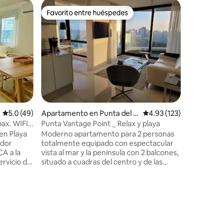
Alojamien
Favorito entre huéspedes
Favorit
rido
Favorito entre huéspedes
Favorit
Espectac
terreno y
Es una ca
soñada, l
familias
encontra
donde rel
para gru
de 1000 m
climatizada, barbacoa para disf
noche y c
Calificación promedio: 5.0 de 5, 49 reseñas
5.0 (49)
Apartamento en Punta del E
Calificación promedio: 
4.93 (123)
espacio d
ste
tranquili
Punta Vantage Point _ Relax y playa
minutos d
en Playa
Moderno apartamento para 2 personas
la Barra.
ador
totalmente equipado con espectacular
vista al mar y la península con 2 balcones,
situado a cuadras del centro y de las
año y
playas mansa & brava. Incluye el uso de
cochera propia, amenities de alta
023.
categoría como piscina interna y
externa, sauna, gimnasio, business
lounge y recepción atendida 24h. Ideal
para relajarse y disfrutar de Punta del