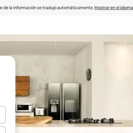
e de la información se tradujo automáticamente. 
Mostrar en el idioma
n las teclas de flecha hacia arriba y hacia abajo o explora con el tact