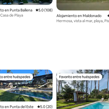
4.98 de 5, 150 reseñas
to en Punta Ballena
Calificación promedio: 5.0 de 5, 108 reseñas
5.0 (108)
 Casa de Playa
Alojamiento en Maldonado
C
Hermosa, vista al mar, playa, Piscina
Climatizada
ito entre huéspedes
Favorito entre huéspedes
 entre huéspedes preferido
Favorito entre huéspedes
to en Punta del Este
Calificación promedio: 5.0 de 5, 20 reseñas
5.0 (20)