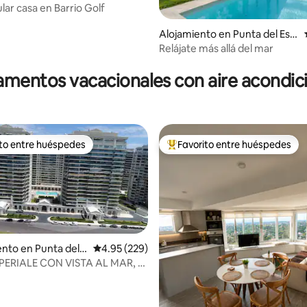
lar casa en Barrio Golf
Alojamiento en Punta del Est
e
Relájate más allá del mar
4.94 de 5, 141 reseñas
mentos vacacionales con aire acondi
ito entre huéspedes
Favorito entre huéspedes
 entre huéspedes preferido
Favorito entre huéspedes prefe
to en Punta del E
Calificación promedio: 4.95 de 5, 229 reseñas
4.95 (229)
PERIALE CON VISTA AL MAR, 2
4.95 de 5, 269 reseñas
3 BAÑOS