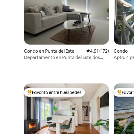
Condo en Punta del Este
Calificación promedio: 
4.91 (172)
Condo
Departamento en Punta del Este dos
Apto. 4 p
ambientes
del Diario
Favorito entre huéspedes
Favor
Favorito entre huéspedes preferido
Favorito