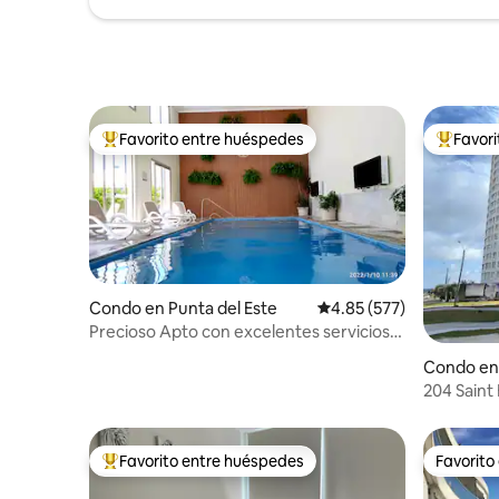
Favorito entre huéspedes
Favor
Favorito entre huéspedes preferido
Favorito
Condo en Punta del Este
Calificación promedio: 
4.85 (577)
Precioso Apto con excelentes servicios
incluidos
Condo en 
204 Saint
servicio p
Favorito entre huéspedes
Favorito
Favorito entre huéspedes preferido
Favorito