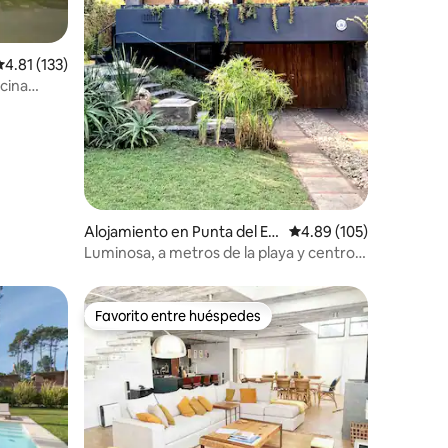
alificación promedio: 4.81 de 5, 133 reseñas
4.81 (133)
Alojamiento en Punta del Est
Calificación promedio: 
4.89 (105)
e
Luminosa, a metros de la playa y centro
comercial
Favorito entre huéspedes
Favorito entre huéspedes