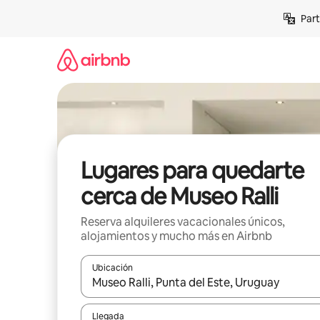
Omite
Part
el
contenido
Lugares para quedarte
cerca de Museo Ralli
Reserva alquileres vacacionales únicos,
alojamientos y mucho más en Airbnb
Ubicación
Cuando los resultados estén disponibles, navega co
Llegada