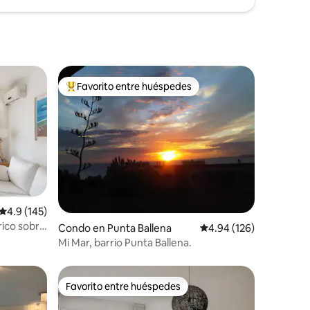
Favorito entre huéspedes
Favorito entre huéspedes preferido
Calificación promedio: 4.9 de 5, 145 reseñas
4.9 (145)
ico sobre
Condo en Punta Ballena
Calificación promedio: 
4.94 (126)
Mi Mar, barrio Punta Ballena.
Favorito entre huéspedes
Favorito entre huéspedes