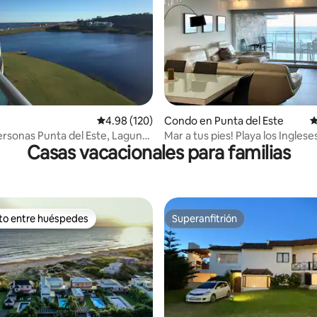
4.91 de 5, 172 reseñas
Calificación promedio: 4.98 de 5, 120 reseñas
4.98 (120)
Condo en Punta del Este
C
ersonas Punta del Este, Laguna
Mar a tus pies! Playa los Ingles
Casas vacacionales para familias
ito entre huéspedes
Superanfitrión
 entre huéspedes preferido
Superanfitrión