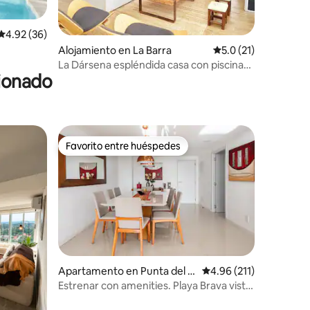
Calificación promedio: 4.92 de 5, 36 reseñas
4.92 (36)
Alojamiento en La Barra
Calificación promedi
5.0 (21)
La Dársena espléndida casa con piscina
cionado
en La Barra
Favorito entre huéspedes
rido
Favorito entre huéspedes
Apartamento en Punta del E
Calificación promedio: 
4.96 (211)
ste
Estrenar con amenities. Playa Brava vista
al mar