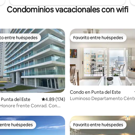
Condominios vacacionales con wifi
ito entre huéspedes
Favorito entre huéspedes
 entre huéspedes preferido
Favorito entre huéspedes
4.85 de 5, 577 reseñas
Condo en Punta del Este
Luminoso Departamento Céntr
Punta del Este
Calificación promedio: 4.89 de 5, 174 reseñas
4.89 (174)
Av. Gorlero
 Honore frente Conrad. Con
laya
 entre huéspedes
Favorito entre huéspedes
 entre huéspedes
Favorito entre huéspedes