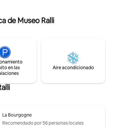
. Wifi de
Este durante todo el año o combinar
uso
descanso y trabajo ya que dispone de
una conexión rápida de internet (200
a de Museo Ralli
Mbps).
ionamiento
ito en las
Aire acondicionado
alaciones
alli
La Bourgogne
Recomendado por 56 personas locales