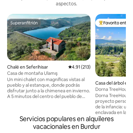
aspectos.
Superanfitrión
Favorito entre
Superanfitrión
Favorito entre hu
Chalé en Seferihisar
Calificación promedio: 4.91 de 5
4.91 (213)
Casa de montaña Ulamış
Un mini chalet con magníficas vistas al
Casa del árbol en 
pueblo y al estanque, donde podrás
Dorna TreeHouse, 
disfrutar junto a la chimenea en invierno.
compañero de pis
Dorna TreeHouse
A 5 minutos del centro del pueblo de
proyecto personal
Ulamış. Chalet con una excelente
de la infancia: una
ubicación a 20 minutos de la costa,
enclavada en la n
clubes de playa como Seferihisar,
Servicios populares en alquileres
puedes escapar del
Sığacık, Akarca (lugares como la playa
abrazar plenamente
costera, la playa de mali, la playa de la
vacacionales en Burdur
tranquilidad. Refinado con el tiempo,
batería). Puedes degustar el famoso pan