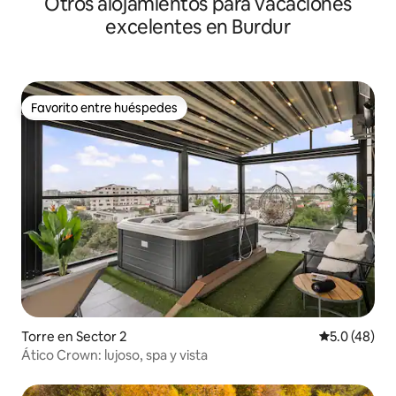
Otros alojamientos para vacaciones
excelentes en Burdur
Favorito entre huéspedes
Favorito entre huéspedes
Torre en Sector 2
Calificación
5.0 (48)
Ático Crown: lujoso, spa y vista