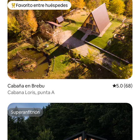
Favorito entre huéspedes
Favorito entre huéspedes preferido
Cabaña en Brebu
Calificación
5.0 (68)
Cabana Loris, punta A
Superanfitrión
Superanfitrión