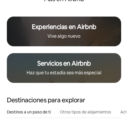
Experiencias en Airbnb
Vive algo nuevo
Servicios en Airbnb
Haz que tu estadía sea más especial
Destinaciones para explorar
Destinos a un paso de ti
Otros tipos de alojamientos
Act