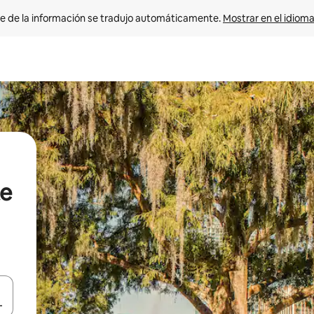
e de la información se tradujo automáticamente. 
Mostrar en el idioma
e
n las teclas de flecha hacia arriba y hacia abajo o explora con el tact