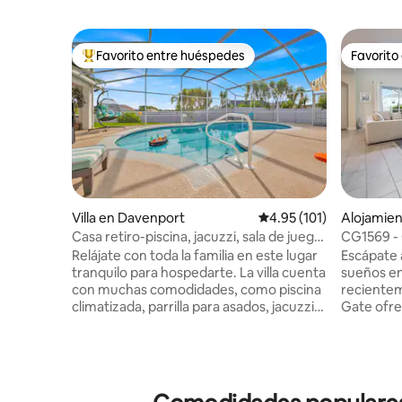
Favorito entre huéspedes
Favorito
Favorito entre huéspedes preferido
Favorito
Villa en Davenport
Calificación promedio: 
4.95 (101)
Alojamie
Casa retiro-piscina, jacuzzi, sala de juego
CG1569 - 
& cine
capacidad
Relájate con toda la familia en este lugar
Escápate 
Champio
tranquilo para hospedarte. La villa cuenta
sueños en Orlan
con muchas comodidades, como piscina
reciente
climatizada, parrilla para asados, jacuzzi,
Gate ofre
sala de cine, sala de juegos, área de
comodidad,
juegos para niños y un amplio patio
un comple
vallado con fogata, ideal para picnics en
de estar,
familia. Está convenientemente ubicado
cocina to
a 12 millas de los parques temáticos de
ideal par