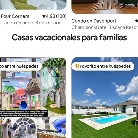
 Four Corners
Calificación promedio: 4.93 de 5, 100 reseñas
4.93 (100)
Condo en Davenport
C
iliar en Orlando: 3 dormitorios
.94 de 5, 204 reseñas
ChampionsGate Tuscana Resort
parques
minutos de Disney!
Casas vacacionales para familias
ito entre huéspedes
Favorito entre huéspedes
 entre huéspedes preferido
Favorito entre huéspedes prefe
4.96 de 5, 140 reseñas