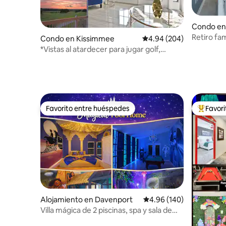
Condo en
Retiro fam
Condo en Kissimmee
Calificación promedio: 4
4.94 (204)
cerca de 
*Vistas al atardecer para jugar golf,
Reunion Resort, piscinas, Disney
Favorito entre huéspedes
Favor
Favorito entre huéspedes
Favorito
Alojamiento en Davenport
Calificación promedio: 
4.96 (140)
Villa mágica de 2 piscinas, spa y sala de
juegos cerca de “Disney”