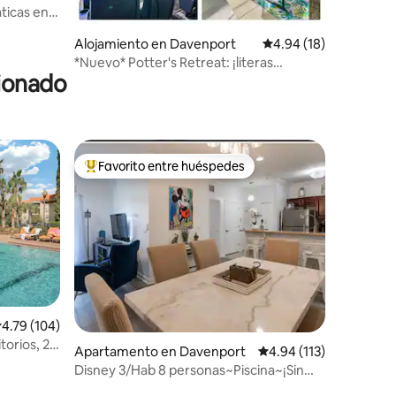
ticas en
Alojamiento en Davenport
Calificación promedio:
4.94 (18)
*Nuevo* Potter's Retreat: ¡literas
cionado
personalizadas y teatro!
Favorito entre huéspedes
Favorito entre huéspedes preferido
alificación promedio: 4.79 de 5, 104 reseñas
4.79 (104)
torios, 2
Apartamento en Davenport
Calificación promedio: 
4.94 (113)
pacidad
Disney 3/Hab 8 personas~Piscina~¡Sin
gastos de limpieza ni resort!