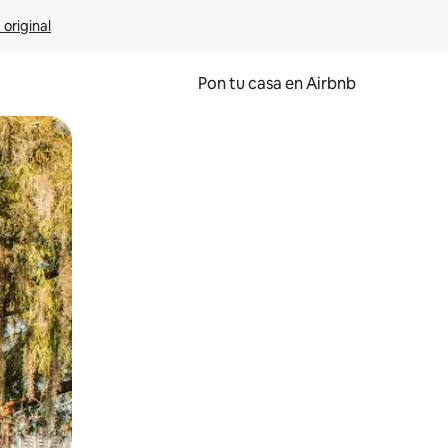
 original
Pon tu casa en Airbnb
o o desliza el dedo.