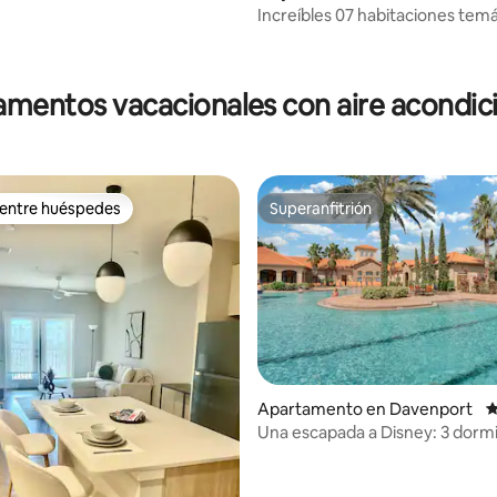
Increíbles 07 habitaciones temá
Solara Resort
mentos vacacionales con aire acondi
 entre huéspedes
Superanfitrión
 entre huéspedes
Superanfitrión
Apartamento en Davenport
C
Una escapada a Disney: 3 dormi
4.89 de 5, 103 reseñas
baños con piscina y jacuzzi. Ca
para 8 personas.