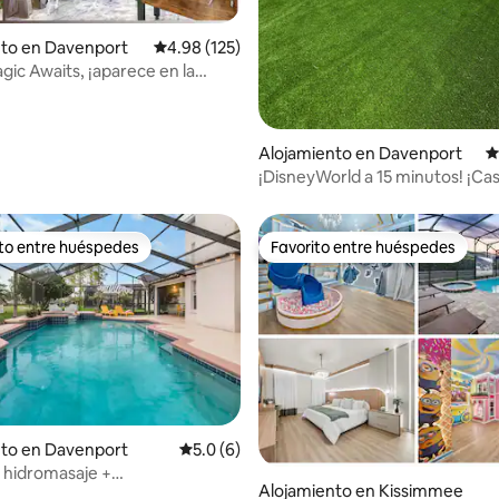
nto en Davenport
Calificación promedio: 4.98 de 5, 125 reseñas
4.98 (125)
gic Awaits, ¡aparece en la
WDW!
Alojamiento en Davenport
C
¡DisneyWorld a 15 minutos! ¡Ca
temática de 4 dormitorios con 
privada!
ito entre huéspedes
Favorito entre huéspedes
 entre huéspedes preferido
Favorito entre huéspedes
: 5.0 de 5, 19 reseñas
nto en Davenport
Calificación promedio: 5.0 de 5, 6 reseñas
5.0 (6)
e hidromasaje +
Alojamiento en Kissimmee
iento al aire libre | Golf