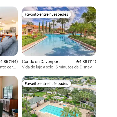
Favorito entre huéspedes
Favorito entre huéspedes
alificación promedio: 4.85 de 5, 144 reseñas
4.85 (144)
Condo en Davenport
Calificación promedio: 
4.88 (114)
ento cerca
Vida de lujo a solo 15 minutos de Disney.
Favorito entre huéspedes
Favorito entre huéspedes