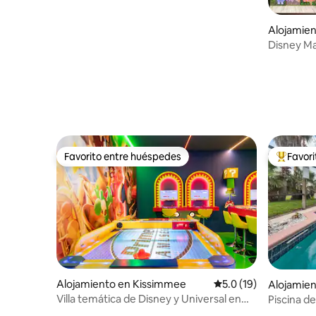
Alojamie
Disney Ma
revista 
Favorito entre huéspedes
Favor
Favorito entre huéspedes
Favorito
Alojamiento en Kissimmee
Calificación promedio
5.0 (19)
Alojamie
Villa temática de Disney y Universal en
Piscina d
Reunion Resort de 4 dormitorios
entretenim