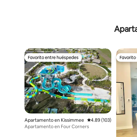
Retreat
Aparta
Favorito entre huéspedes
Favorito
Favorito entre huéspedes
Favorito
Apartamento en Kissimmee
Calificación promedio: 
4.89 (103)
Apartamento en Four Corners