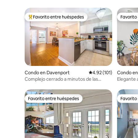
Favorito entre huéspedes
Favorito
Favorito entre huéspedes preferido
Favorito
Condo en Davenport
Calificación promedio: 
4.92 (101)
Condo en
Complejo cerrado a minutos de las
Elegante 
principales atracciones
Disney/c
Favorito entre huéspedes
Favorito
Favorito entre huéspedes
Favorito