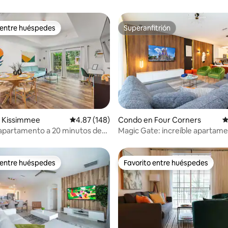
 entre huéspedes
Superanfitrión
 entre huéspedes
Superanfitrión
4.92 de 5, 101 reseñas
 Kissimmee
Calificación promedio: 4.87 de 5, 148 reseñas
4.87 (148)
Condo en Four Corners
C
apartamento a 20 minutos de
Magic Gate: increíble apartam
ama tamaño king
de Disney Delights
 entre huéspedes
Favorito entre huéspedes
 entre huéspedes
Favorito entre huéspedes