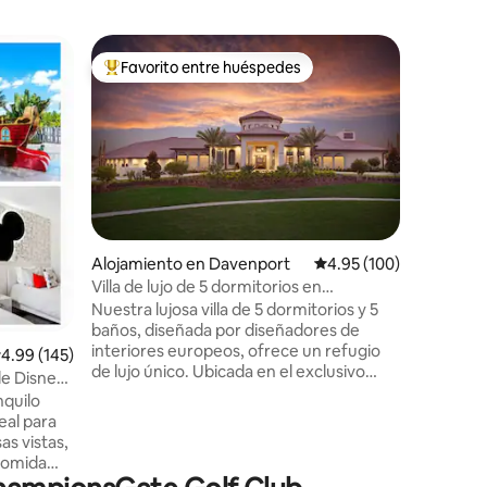
Alojamie
Favorito entre huéspedes
Superanf
rido
Favorito entre huéspedes preferido
Superanf
ate
Villa de 
con jueg
¡Escápate
de juegos
de Disney
cuenta co
alojamie
amueblado
Casa Club
diversión
Alojamiento en Davenport
Calificación promedio: 
4.95 (100)
sala de j
Villa de lujo de 5 dormitorios en
¡No dejes
Championsgate cerca de Disney
Nuestra lujosa villa de 5 dormitorios y 5
crear rec
baños, diseñada por diseñadores de
hoy mismo
interiores europeos, ofrece un refugio
Supermoo
alificación promedio: 4.99 de 5, 145 reseñas
4.99 (145)
de lujo único. Ubicada en el exclusivo
lujo, a p
de Disney
ChampionsGate Resort, nuestra
lo que Or
hermosa casa combina elegancia con
eal para
comodidad, y está a solo minutos de
as vistas,
Disney World Resorts y Universal Studios
 comida
ChampionsGate le ofrece aún más para
asa tiene