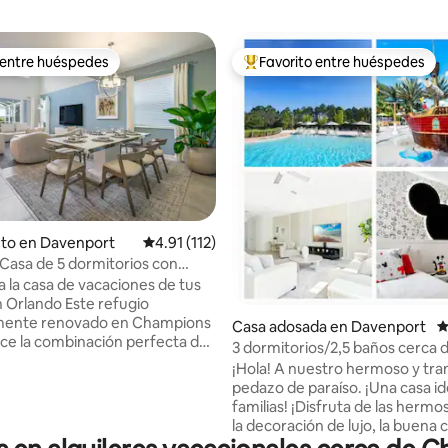
 entre huéspedes
Favorito entre huéspedes
 entre huéspedes
Favorito entre huéspedes prefe
4.95 de 5, 101 reseñas
nto en Davenport
Calificación promedio: 4.91 de 5, 112 reseñas
4.91 (112)
Casa de 5 dormitorios con
 para 11 personas en
a la casa de vacaciones de tus
nsgate
do Este refugio
mente renovado en Champions
Casa adosada en Davenport
C
ce la combinación perfecta de
3 dormitorios/2,5 baños cerca 
 estilo y diversión al estilo de
°Vida paradisíaca de lujo
¡Hola! A nuestro hermoso y tranquilo
jo turístico. Con amplias áreas
pedazo de paraíso. ¡Una casa id
 modernas habitaciones y una
familias! ¡Disfruta de las hermos
talmente equipada, esta casa es
la decoración de lujo, la buena
a familias y grupos que buscan
cerca de ti y todo lo que esta c