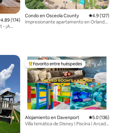
Condo en Osceola County
Calificación promedio:
4.9 (127)
alificación promedio: 4.89 de 5, 174 reseñas
4.89 (174)
Impresionante apartamento en Orlando
 - ¡A
de 3 dormitorios y 2 baños, se admiten
mascotas
Favorito entre huéspedes
rido
Favorito entre huéspedes preferido
Alojamiento en Davenport
Calificación promedio:
5.0 (136)
Villa temática de Disney | Piscina | Arcade
| Resort ºoº