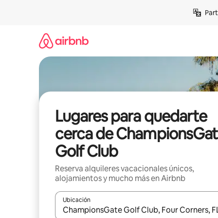
Omite
Part
el
contenido
Lugares para quedarte
cerca de ChampionsGat
Golf Club
Reserva alquileres vacacionales únicos,
alojamientos y mucho más en Airbnb
Ubicación
Cuando los resultados estén disponibles, navega co