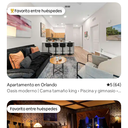
Favorito entre huéspedes
Favorito entre huéspedes preferido
Apartamento en Orlando
Calificaci
5 (64)
Oasis moderno | Cama tamaño king • Piscina y gimnasio •
Cerca de Epic U
Favorito entre huéspedes
Favorito entre huéspedes