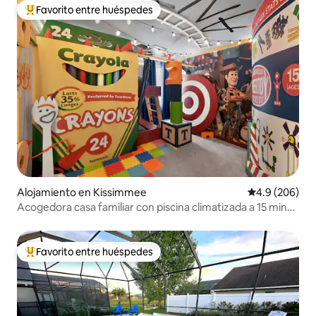
Favorito entre huéspedes
Favorito entre huéspedes preferido
Alojamiento en Kissimmee
Calificación p
4.9 (206)
Acogedora casa familiar con piscina climatizada a 15 min
de Disney
Favorito entre huéspedes
Favorito entre huéspedes preferido