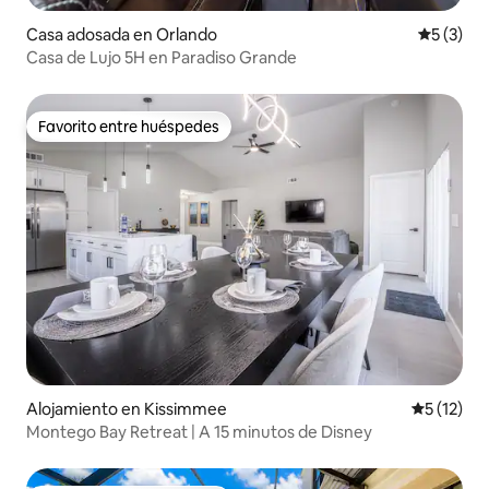
Casa adosada en Orlando
Calificac
5 (3)
Casa de Lujo 5H en Paradiso Grande
Favorito entre huéspedes
Favorito entre huéspedes
Alojamiento en Kissimmee
Calificaci
5 (12)
Montego Bay Retreat | A 15 minutos de Disney