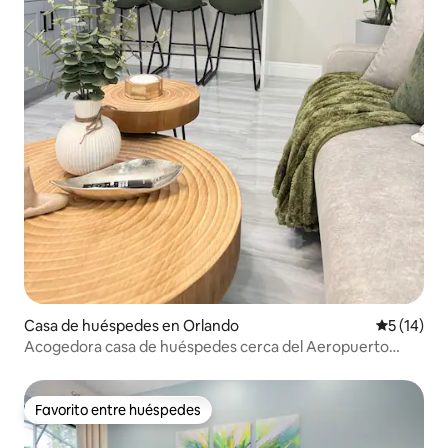
Casa de huéspedes en Orlando
Calificaci
5 (14)
Acogedora casa de huéspedes cerca del Aeropuerto
Internacional de Orlando (MCO) y de parques temáticos
Favorito entre huéspedes
Favorito entre huéspedes