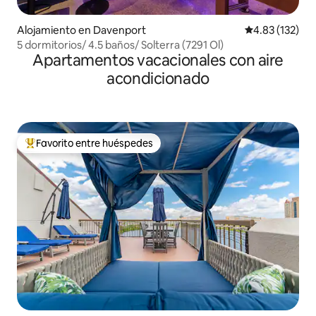
Alojamiento en Davenport
Calificación p
4.83 (132)
5 dormitorios/ 4.5 baños/ Solterra (7291 Ol)
Apartamentos vacacionales con aire
acondicionado
Favorito entre huéspedes
Favorito entre huéspedes preferido