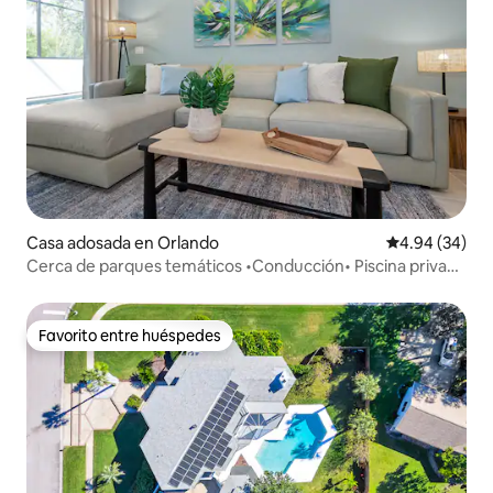
Casa adosada en Orlando
Calificación p
4.94 (34)
Cerca de parques temáticos •Conducción• Piscina privada
• Sala de póquer
Favorito entre huéspedes
Favorito entre huéspedes