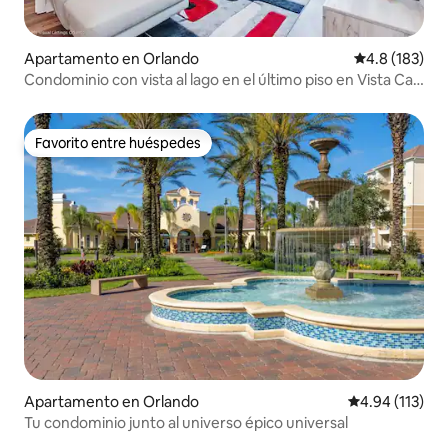
Apartamento en Orlando
Calificación 
4.8 (183)
Condominio con vista al lago en el último piso en Vista Cay
Resort
Favorito entre huéspedes
Favorito entre huéspedes
Apartamento en Orlando
Calificación p
4.94 (113)
Tu condominio junto al universo épico universal