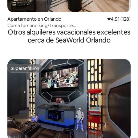
Apartamento en Orlando
Calificación p
4.91 (128)
Cama tamaño king/Transporte
Otros alquileres vacacionales excelentes
gratuito/Cocina/Piscina/Jacuzzi/Cocina
cerca de SeaWorld Orlando
Superanfitrión
Superanfitrión