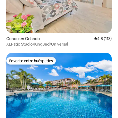
Condo en Orlando
Calificación 
4.8 (113)
XLPatio Studio/KingBed/Universal
Favorito entre huéspedes
Favorito entre huéspedes