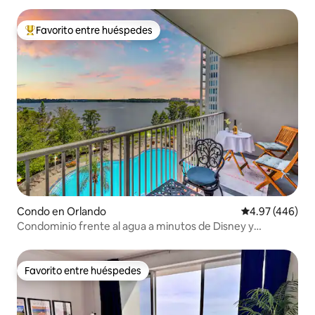
Favorito entre huéspedes
Favorito entre huéspedes preferido
Condo en Orlando
Calificación pr
4.97 (446)
Condominio frente al agua a minutos de Disney y
Universal
Favorito entre huéspedes
Favorito entre huéspedes