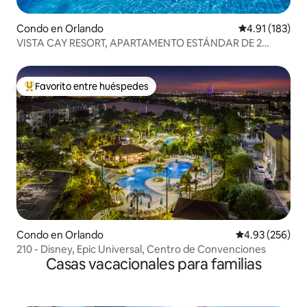
Condo en Orlando
Calificación p
4.91 (183)
VISTA CAY RESORT, APARTAMENTO ESTÁNDAR DE 2
DORMITORIOS
Favorito entre huéspedes
Favorito entre huéspedes preferido
Condo en Orlando
Calificación pr
4.93 (256)
210 - Disney, Epic Universal, Centro de Convenciones
Casas vacacionales para familias