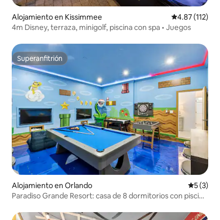
Alojamiento en Kissimmee
Calificación p
4.87 (112)
4m Disney, terraza, minigolf, piscina con spa • Juegos
Superanfitrión
Superanfitrión
Alojamiento en Orlando
Calificac
5 (3)
Paradiso Grande Resort: casa de 8 dormitorios con piscina
y spa