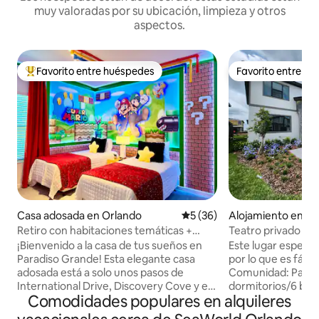
muy valoradas por su ubicación, limpieza y otros
aspectos.
Favorito entre huéspedes
Favorito entre h
Favorito entre huéspedes preferido
Favorito entre h
Casa adosada en Orlando
Calificación promedio: 5 de 
5 (36)
Alojamiento en Or
Retiro con habitaciones temáticas +
Teatro privado int
piscina privada | Centro de
sal. Sauna
¡Bienvenido a la casa de tus sueños en
Este lugar especia
convenciones
Paradiso Grande! Esta elegante casa
por lo que es fácil p
adosada está a solo unos pasos de
Comunidad: Parad
International Drive, Discovery Cove y el
dormitorios/6 bañ
Comodidades populares en alquileres
Centro de Convenciones del Condado
personas. • Disney 
de Orange. Perfectamente ubicado para
- 1.5 millas • ICON 