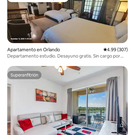
Favorito entre huéspedes preferido
Apartamento en Orlando
Calificación pr
4.99 (307)
Departamento estudio. Desayuno gratis. Sin cargo por
limpieza. 2 camas tamaño king
Superanfitrión
Superanfitrión