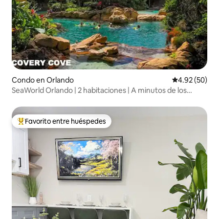
Condo en Orlando
Calificación p
4.92 (50)
SeaWorld Orlando | 2 habitaciones | A minutos de los
parques
Favorito entre huéspedes
Favorito entre huéspedes preferido