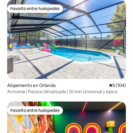
Favorito entre huéspedes
Favorito entre huéspedes
Alojamiento en Orlando
Calificació
5 (104)
Armonía | Piscina climatizada | 10 min Universal y épico.
Favorito entre huéspedes
Favorito entre huéspedes