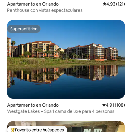
Apartamento en Orlando
Calificación p
4.93 (121)
Penthouse con vistas espectaculares
Superanfitrión
Superanfitrión
Apartamento en Orlando
Calificación p
4.91 (108)
Westgate Lakes + Spa 1 cama deluxe para 4 personas
Favorito entre huéspedes