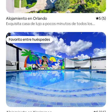
Alojamiento en Orlando
Calificac
5 (5)
Exquisita casa de lujo a pocos minutos de todos los
parques temáticos
Favorito entre huéspedes
Favorito entre huéspedes