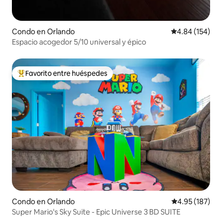
Condo en Orlando
Calificación pr
4.84 (154)
Espacio acogedor 5/10 universal y épico
Favorito entre huéspedes
Favorito entre huéspedes preferido
Condo en Orlando
Calificación p
4.95 (187)
Super Mario's Sky Suite - Epic Universe 3 BD SUITE