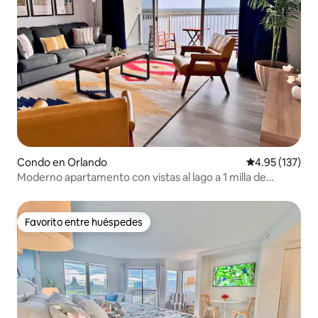
Condo en Orlando
Calificación p
4.95 (137)
Moderno apartamento con vistas al lago a 1 milla de
Disney
Favorito entre huéspedes
Favorito entre huéspedes