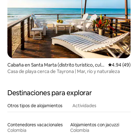
Cabaña en Santa Marta (distrito turístico, cultu
Calificación p
4.94 (49)
ral e histórico)
Casa de playa cerca de Tayrona | Mar, río y naturaleza
Destinaciones para explorar
Otros tipos de alojamientos
Actividades
Contenedores vacacionales
Alojamientos con jacuzzi
Colombia
Colombia