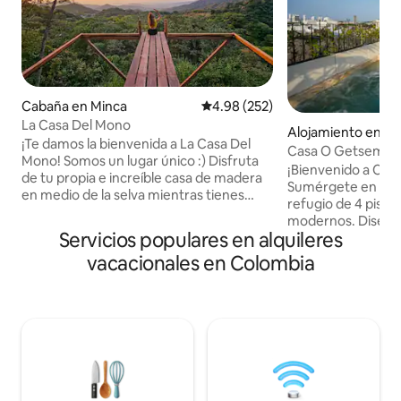
Cabaña en Minca
Calificación promedio: 4.98 de 5
4.98 (252)
La Casa Del Mono
Alojamiento en G
¡Te damos la bienvenida a La Casa Del
Casa O Getsemani
Mono! Somos un lugar único :) Disfruta
¡Bienvenido a Cas
de tu propia e increíble casa de madera
Sumérgete en el l
en medio de la selva mientras tienes
refugio de 4 pisos
acceso a nuestro increíble mirador
modernos. Diseñad
privado (a 2 minutos a pie) donde podrás
Servicios populares en alquileres
arquitecto Vladimi
disfrutar de las puestas de sol más
casa tiene capaci
vacacionales en Colombia
increíbles. Encontrarás prismáticos en tu
con la máxima com
casa y, con suerte, podrás ver monos,
transporte gratuit
tucanes y muchas otras aves. Estamos
aeropuerto, un de
ubicados a solo 10-15 minutos a pie de la
amables amas de l
ciudad de Minca, a 15 minutos de las
estancia con cater
cascadas de Pozo Azul y a 10 minutos de
entretenimiento 
la cascada oculta.
excursiones. ¡Tu e
espera! Reserva ah