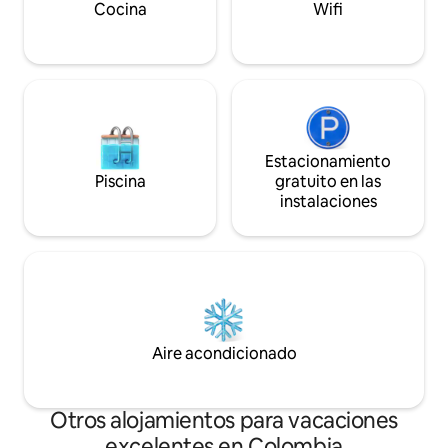
recuerdos en Cas
Cocina
Wifi
Estacionamiento
Piscina
gratuito en las
instalaciones
Aire acondicionado
Otros alojamientos para vacaciones
excelentes en Colombia