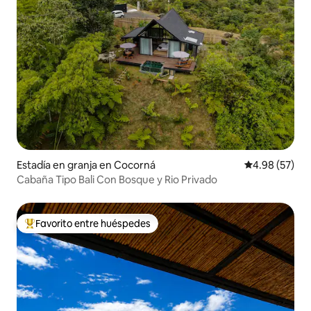
Estadía en granja en Cocorná
Calificación p
4.98 (57)
Cabaña Tipo Bali Con Bosque y Rio Privado
Favorito entre huéspedes
Favorito entre huéspedes preferido