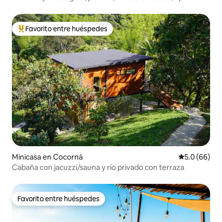
Favorito entre huéspedes
Favorito entre huéspedes preferido
Minicasa en Cocorná
Calificación
5.0 (66)
Cabaña con jacuzzi/sauna y río privado con terraza
Favorito entre huéspedes
Favorito entre huéspedes