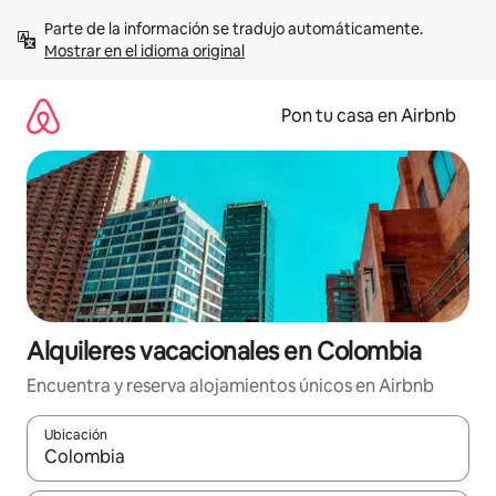
Omite
Parte de la información se tradujo automáticamente. 
el
Mostrar en el idioma original
contenido
Pon tu casa en Airbnb
Alquileres vacacionales en Colombia
Encuentra y reserva alojamientos únicos en Airbnb
Ubicación
Cuando los resultados estén disponibles, navega con las teclas d