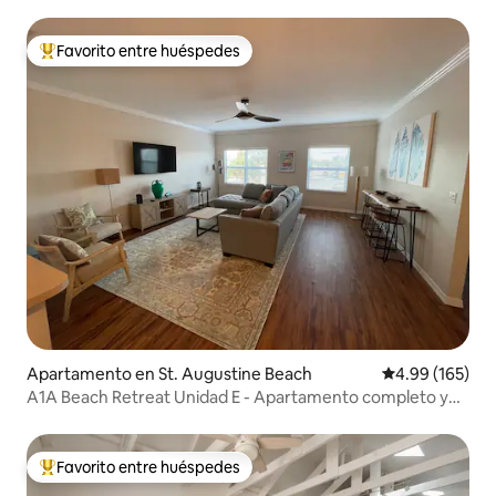
Favorito entre huéspedes
Favorito entre huéspedes preferido
Apartamento en St. Augustine Beach
Calificación pr
4.99 (165)
A1A Beach Retreat Unidad E - Apartamento completo y
limpio
Favorito entre huéspedes
Favorito entre huéspedes preferido