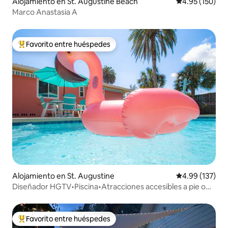
Alojamiento en St. Augustine Beach
Calificación p
4.95 (150)
Marco Anastasia A
Favorito entre huéspedes
Favorito entre huéspedes preferido
Alojamiento en St. Augustine
Calificación p
4.99 (137)
Diseñador HGTV•Piscina•Atracciones accesibles a pie o
en bicicleta•Isla
Favorito entre huéspedes
Favorito entre huéspedes preferido