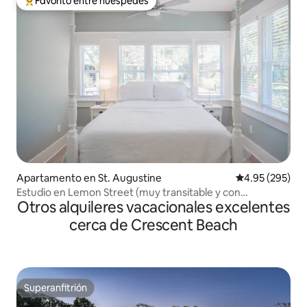
Favorito entre huéspedes
Favorito entre huéspedes preferido
Apartamento en St. Augustine
Calificación pr
4.95 (295)
Estudio en Lemon Street (muy transitable y con
Otros alquileres vacacionales excelentes
estacionamiento gratuito)
cerca de Crescent Beach
Superanfitrión
Superanfitrión