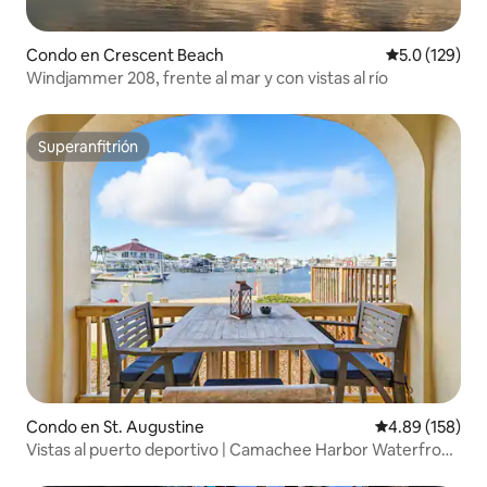
Condo en Crescent Beach
Calificación 
5.0 (129)
Windjammer 208, frente al mar y con vistas al río
Superanfitrión
Superanfitrión
Condo en St. Augustine
Calificación pr
4.89 (158)
Vistas al puerto deportivo | Camachee Harbor Waterfront
Escape