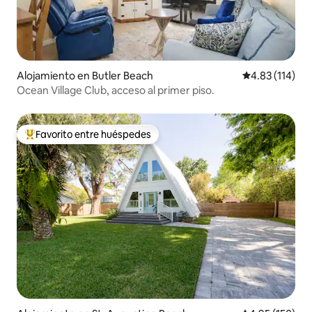
Alojamiento en Butler Beach
Calificación p
4.83 (114)
Ocean Village Club, acceso al primer piso.
Favorito entre huéspedes
Favorito entre huéspedes preferido