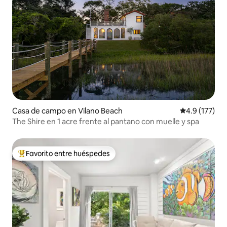
Casa de campo en Vilano Beach
Calificación 
4.9 (177)
The Shire en 1 acre frente al pantano con muelle y spa
Favorito entre huéspedes
Favorito entre huéspedes preferido