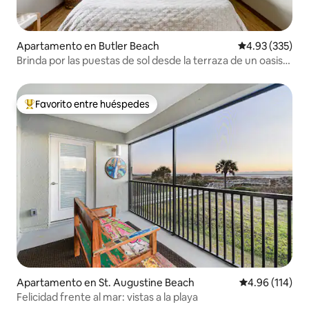
Apartamento en Butler Beach
Calificación pr
4.93 (335)
Brinda por las puestas de sol desde la terraza de un oasis
costero
Favorito entre huéspedes
Favorito entre huéspedes preferido
Apartamento en St. Augustine Beach
Calificación p
4.96 (114)
Felicidad frente al mar: vistas a la playa