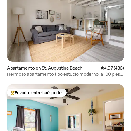
Apartamento en St. Augustine Beach
Calificación pr
4.97 (436)
Hermoso apartamento tipo estudio moderno, a 100 pies
de la playa
Favorito entre huéspedes
Favorito entre huéspedes preferido