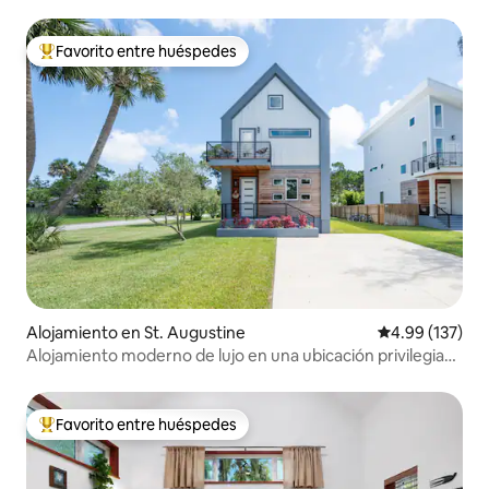
Favorito entre huéspedes
Favorito entre huéspedes preferido
Alojamiento en St. Augustine
Calificación p
4.99 (137)
Alojamiento moderno de lujo en una ubicación privilegiada
2BDR-3BTH
Favorito entre huéspedes
Favorito entre huéspedes preferido