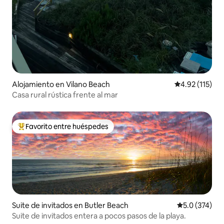
Alojamiento en Vilano Beach
Calificación p
4.92 (115)
Casa rural rústica frente al mar
Favorito entre huéspedes
Favorito entre huéspedes preferido
Suite de invitados en Butler Beach
Calificación 
5.0 (374)
Suite de invitados entera a pocos pasos de la playa.