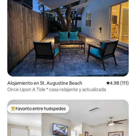
Alojamiento en St. Augustine Beach
Calificación p
4.98 (111)
Once Upon A Tide * casa relajante y actualizada
Favorito entre huéspedes
Favorito entre huéspedes preferido