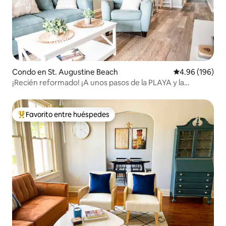
Condo en St. Augustine Beach
Calificación pr
4.96 (196)
¡Recién reformado! ¡A unos pasos de la PLAYA y la
PISCINA!
Favorito entre huéspedes
Favorito entre huéspedes preferido