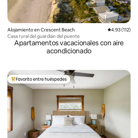
Alojamiento en Crescent Beach
Calificación p
4.93 (112)
Casa rural del guardián del puente
Apartamentos vacacionales con aire
acondicionado
Favorito entre huéspedes
Favorito entre huéspedes preferido