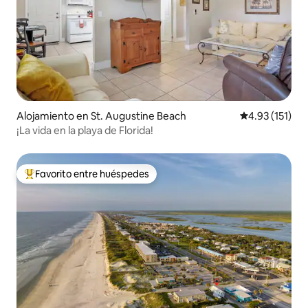
Alojamiento en St. Augustine Beach
Calificación p
4.93 (151)
¡La vida en la playa de Florida!
Favorito entre huéspedes
Favorito entre huéspedes preferido