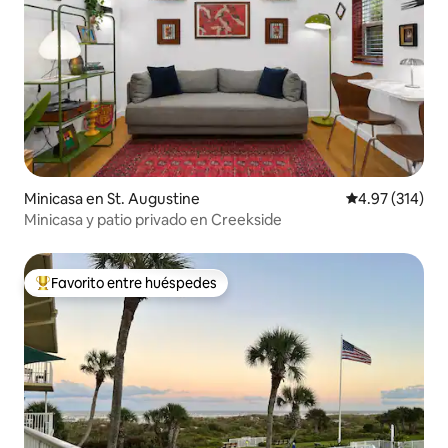
Minicasa en St. Augustine
Calificación p
4.97 (314)
Minicasa y patio privado en Creekside
Favorito entre huéspedes
Favorito entre huéspedes preferido