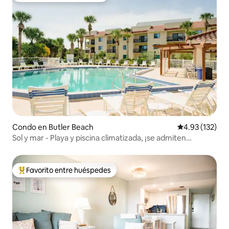
Condo en Butler Beach
Calificación p
4.93 (132)
Sol y mar - Playa y piscina climatizada, ¡se admiten
mascotas!
Favorito entre huéspedes
Favorito entre huéspedes preferido