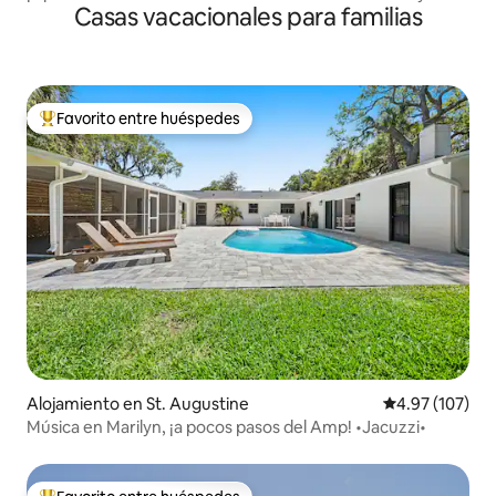
Casas vacacionales para familias
mejoras a porrillo!
Favorito entre huéspedes
Favorito entre huéspedes preferido
Alojamiento en St. Augustine
Calificación p
4.97 (107)
Música en Marilyn, ¡a pocos pasos del Amp! •Jacuzzi•