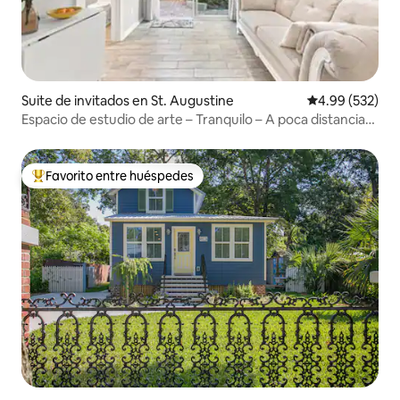
Suite de invitados en St. Augustine
Calificación pr
4.99 (532)
Espacio de estudio de arte – Tranquilo – A poca distancia
de la playa
Favorito entre huéspedes
Favorito entre huéspedes preferido