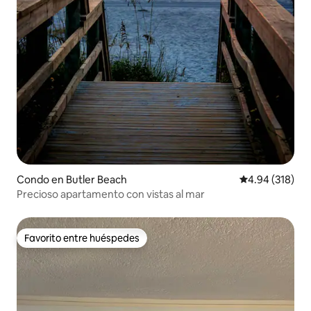
Condo en Butler Beach
Calificación pr
4.94 (318)
Precioso apartamento con vistas al mar
Favorito entre huéspedes
Favorito entre huéspedes