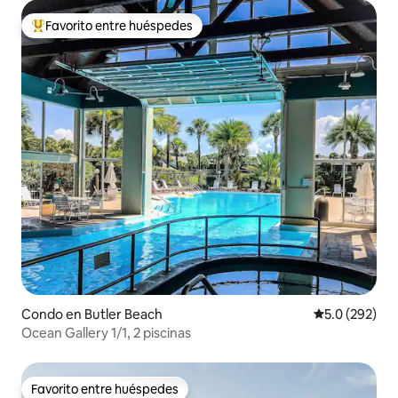
Favorito entre huéspedes
Favorito entre huéspedes preferido
Condo en Butler Beach
Calificación 
5.0 (292)
Ocean Gallery 1/1, 2 piscinas
Favorito entre huéspedes
Favorito entre huéspedes