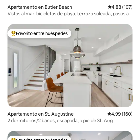
Apartamento en Butler Beach
Calificación pr
4.88 (107)
Vistas al mar, bicicletas de playa, terraza soleada, pasos a
la arena
Favorito entre huéspedes
Favorito entre huéspedes preferido
Apartamento en St. Augustine
Calificación pr
4.99 (160)
2 dormitorios/2 baños, escapada, a pie de St. Aug