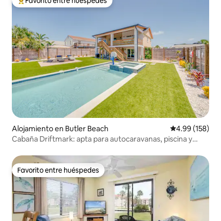
Favorito entre huéspedes
Favorito entre huéspedes preferido
Alojamiento en Butler Beach
Calificación pr
4.99 (158)
Cabaña Driftmark: apta para autocaravanas, piscina y
playa
Favorito entre huéspedes
Favorito entre huéspedes