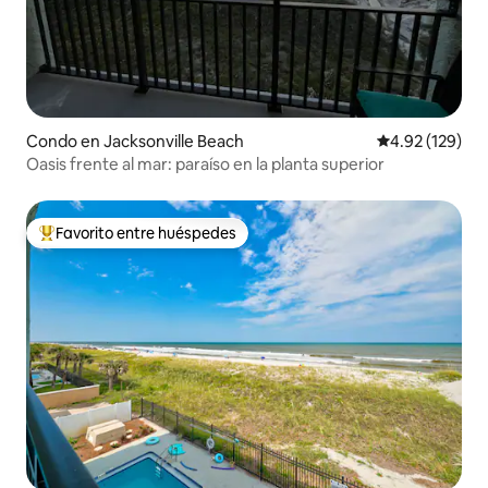
Condo en Jacksonville Beach
Calificación p
4.92 (129)
Oasis frente al mar: paraíso en la planta superior
Favorito entre huéspedes
Favorito entre huéspedes preferido