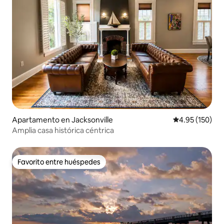
Apartamento en Jacksonville
Calificación p
4.95 (150)
Amplia casa histórica céntrica
Favorito entre huéspedes
Favorito entre huéspedes