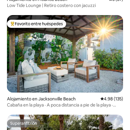
Low Tide Lounge | Retiro costero con jacuzzi
Favorito entre huéspedes
Favorito entre huéspedes preferido
Alojamiento en Jacksonville Beach
Calificación p
4.98 (135)
Cabaña en la playa · A poca distancia a pie de la playa ·
Cerca de Mayo Clinic
Superanfitrión
Superanfitrión