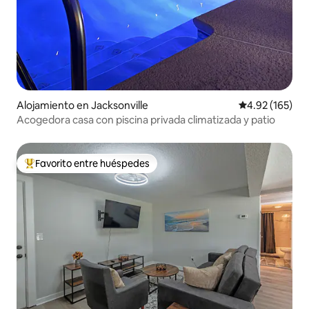
Alojamiento en Jacksonville
Calificación p
4.92 (165)
Acogedora casa con piscina privada climatizada y patio
Favorito entre huéspedes
Favorito entre huéspedes preferido