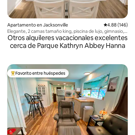
Apartamento en Jacksonville
Calificación pr
4.88 (146)
Elegante, 2 camas tamaño king, piscina de lujo, gimnasio,
Otros alquileres vacacionales excelentes
Mayo Clinic, UNF
cerca de Parque Kathryn Abbey Hanna
Favorito entre huéspedes
Favorito entre huéspedes preferido