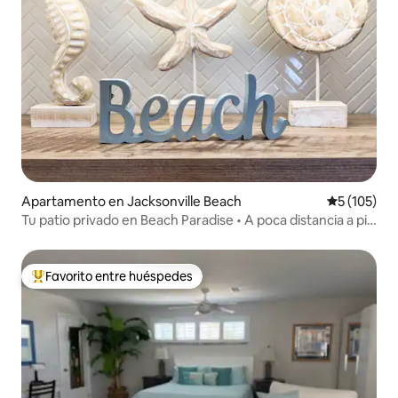
Apartamento en Jacksonville Beach
Calificació
5 (105)
Tu patio privado en Beach Paradise • A poca distancia a pie
del océano
Favorito entre huéspedes
Favorito entre huéspedes preferido