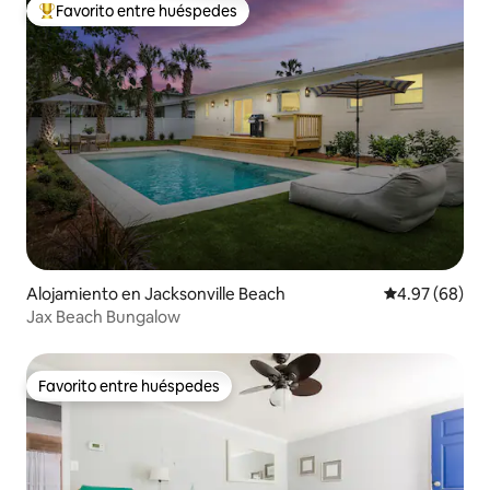
Favorito entre huéspedes
Favorito entre huéspedes preferido
Alojamiento en Jacksonville Beach
Calificación p
4.97 (68)
Jax Beach Bungalow
Favorito entre huéspedes
Favorito entre huéspedes