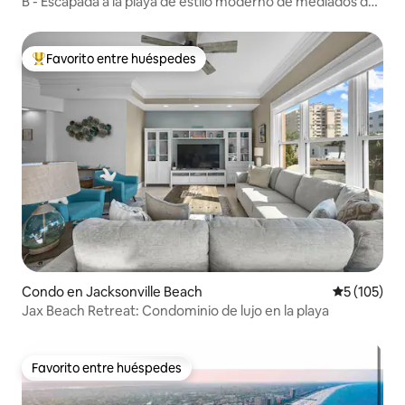
B - Escapada a la playa de estilo moderno de mediados de
siglo a pocos pasos de la arena
Favorito entre huéspedes
Favorito entre huéspedes preferido
Condo en Jacksonville Beach
Calificació
5 (105)
Jax Beach Retreat: Condominio de lujo en la playa
Favorito entre huéspedes
Favorito entre huéspedes