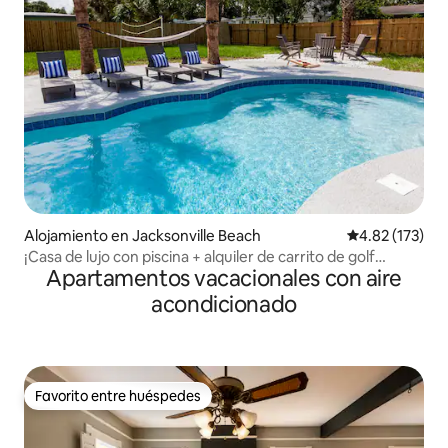
Alojamiento en Jacksonville Beach
Calificación p
4.82 (173)
¡Casa de lujo con piscina + alquiler de carrito de golf
Apartamentos vacacionales con aire
disponible!
acondicionado
Favorito entre huéspedes
Favorito entre huéspedes