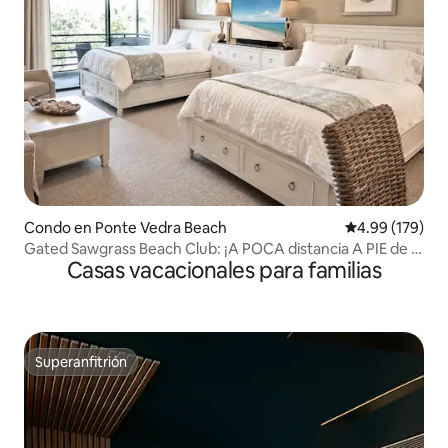
Condo en Ponte Vedra Beach
Calificación pr
4.99 (179)
Gated Sawgrass Beach Club: ¡A POCA distancia A PIE de la
Casas vacacionales para familias
PLAYA!
Superanfitrión
Superanfitrión