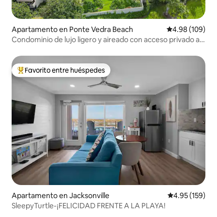
Apartamento en Ponte Vedra Beach
Calificación pr
4.98 (109)
Condominio de lujo ligero y aireado con acceso privado a
la playa
Favorito entre huéspedes
Favorito entre huéspedes preferido
Apartamento en Jacksonville
Calificación p
4.95 (159)
SleepyTurtle-¡FELICIDAD FRENTE A LA PLAYA!