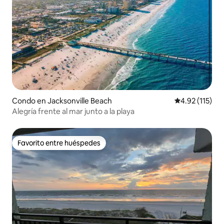
Condo en Jacksonville Beach
Calificación p
4.92 (115)
Alegría frente al mar junto a la playa
Favorito entre huéspedes
Favorito entre huéspedes