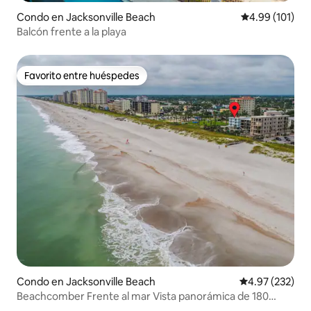
Condo en Jacksonville Beach
Calificación p
4.99 (101)
Balcón frente a la playa
Favorito entre huéspedes
Favorito entre huéspedes
Condo en Jacksonville Beach
Calificación pr
4.97 (232)
Beachcomber Frente al mar Vista panorámica de 180
grados