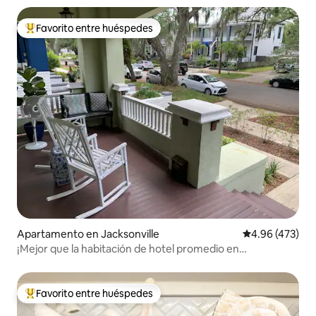
Favorito entre huéspedes
Favorito entre huéspedes preferido
Apartamento en Jacksonville
Calificación pr
4.96 (473)
¡Mejor que la habitación de hotel promedio en
Jacksonville!
Favorito entre huéspedes
Favorito entre huéspedes preferido