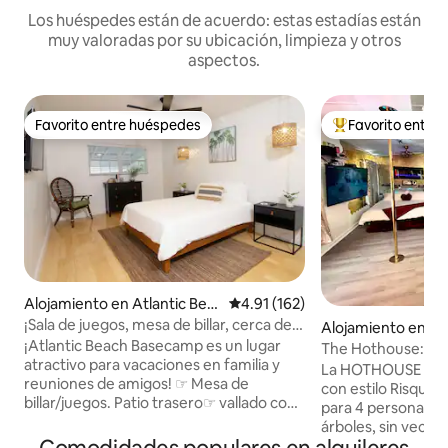
Los huéspedes están de acuerdo: estas estadías están
muy valoradas por su ubicación, limpieza y otros
aspectos.
Favorito entre huéspedes
Favorito entre
Favorito entre huéspedes
Favorito entre hu
Alojamiento en Atlantic Bea
Calificación promedio: 4.91 de 5
4.91 (162)
ch
¡Sala de juegos, mesa de billar, cerca de
Alojamiento en Ja
la base naval y la playa!
¡Atlantic Beach Basecamp es un lugar
The Hothouse: esc
atractivo para vacaciones en familia y
para jugar, relajar
La HOTHOUSE es u
reuniones de amigos! ☞ Mesa de
con estilo Risquè
billar/juegos. Patio trasero☞ vallado con
para 4 personas). Privado, rodeado de
sillas Adirondack. ☞ Estacionamiento (en
árboles, sin vecin
el lugar, 4 coches). Wifi de☞ 250 Mbps. ☞
bienvenida a parej