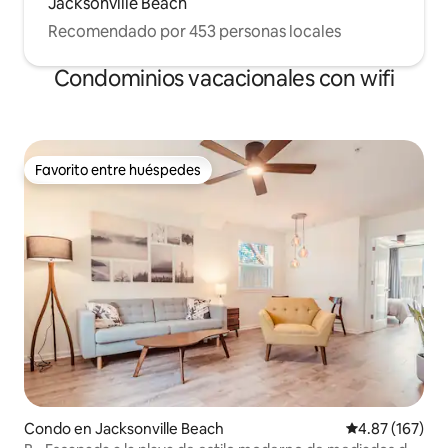
Jacksonville Beach
Recomendado por 453 personas locales
Condominios vacacionales con wifi
Favorito entre huéspedes
Favorito entre huéspedes
Condo en Jacksonville Beach
Calificación p
4.87 (167)