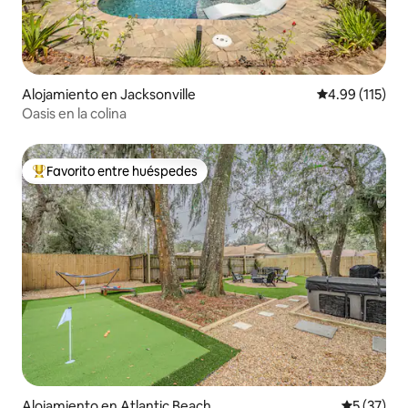
Alojamiento en Jacksonville
Calificación p
4.99 (115)
Oasis en la colina
Favorito entre huéspedes
Favorito entre huéspedes preferido
Alojamiento en Atlantic Beach
Calificaci
5 (37)