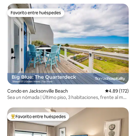
Favorito entre huéspedes
Favorito entre huéspedes
Condo en Jacksonville Beach
Calificación p
4.89 (172)
Sea un nómada | Último piso, 3 habitaciones, frente al mar,
Jax Beach
Favorito entre huéspedes
Favorito entre huéspedes preferido