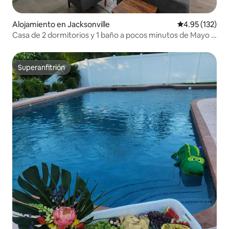
Alojamiento en Jacksonville
Calificación p
4.95 (132)
Casa de 2 dormitorios y 1 baño a pocos minutos de Mayo y
de las playas
Superanfitrión
Superanfitrión