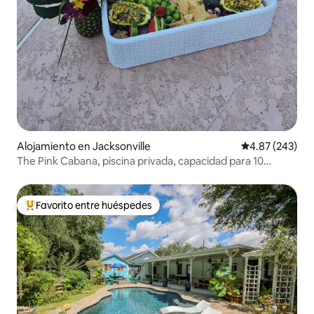
Alojamiento en Jacksonville
Calificación pr
4.87 (243)
The Pink Cabana, piscina privada, capacidad para 10
personas
Favorito entre huéspedes
Favorito entre huéspedes preferido