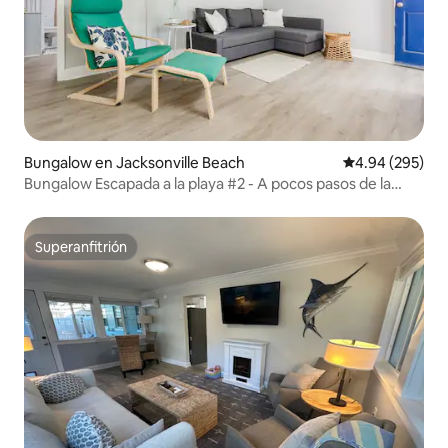
Bungalow en Jacksonville Beach
Calificación pr
4.94 (295)
Bungalow Escapada a la playa #2 - A pocos pasos de la
playa
Superanfitrión
Superanfitrión