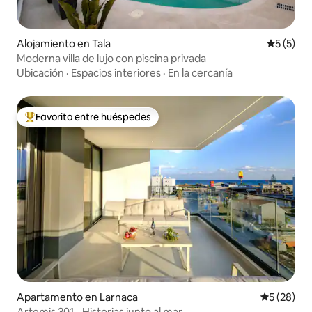
Alojamiento en Tala
Calificac
5 (5)
Moderna villa de lujo con piscina privada
Ubicación
·
Espacios interiores
·
En la cercanía
Favorito entre huéspedes
Favorito entre huéspedes preferido
Apartamento en Larnaca
Calificaci
5 (28)
Artemis 301 - Historias junto al mar