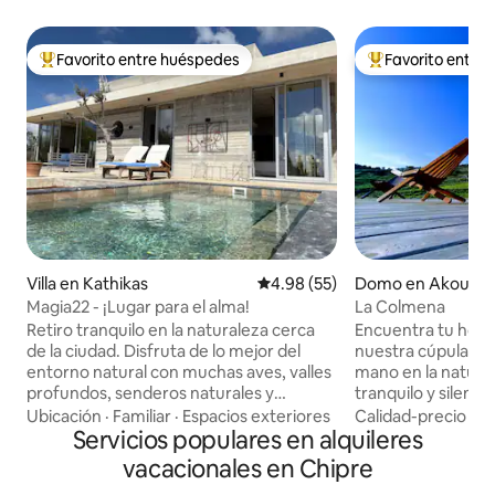
Favorito entre huéspedes
Favorito entre
Favorito entre huéspedes preferido
Favorito entre hu
Villa en Kathikas
Calificación promedio: 4.98 de 
4.98 (55)
Domo en Akourso
Magia22 - ¡Lugar para el alma!
La Colmena
Retiro tranquilo en la naturaleza cerca
Encuentra tu hogar
de la ciudad. Disfruta de lo mejor del
nuestra cúpula de
entorno natural con muchas aves, valles
mano en la natura
profundos, senderos naturales y
tranquilo y silenci
viñedos. Haz senderismo o camina por
serenidad en medio
Ubicación
·
Familiar
·
Espacios exteriores
Calidad-precio
·
Ub
los cercanos senderos naturales de
Servicios populares en alquileres
a 5 km del centro 
Agiasma y Moundiko o simplemente
Coral Bay y a 17 km
vacacionales en Chipre
conecta con la naturaleza. Cerca de las
pequeño pueblo d