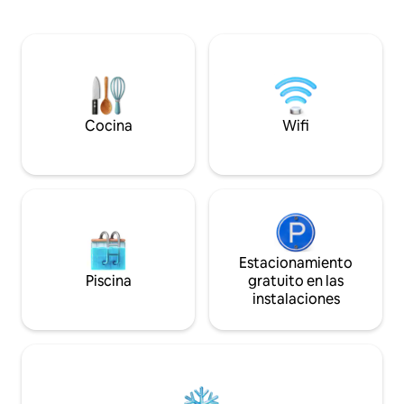
playas de arena con bandera azul de
población de solo 
Chipre de Coral Bay (12 km) o Latchi
ubicación ideal par
(14 km). La bodega Vasilikon está a 2 km.
de la naturaleza le
Relájate y recarga tu alma con la magia
también a 5 minuto
de la naturaleza, pero con todas las
las hermosas playa
comodidades del hogar. Magia22 tiene
del encantador en
capacidad para 7 personas, cuenta con
romántico lugar en
wifi gratuito, zona de parrilla y todas las
despierta con el ca
Cocina
Wifi
comodidades modernas
Estacionamiento
Piscina
gratuito en las
instalaciones