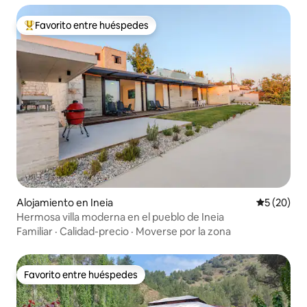
Favorito entre huéspedes
Favorito entre huéspedes preferido
Alojamiento en Ineia
Calificaci
5 (20)
Hermosa villa moderna en el pueblo de Ineia
Familiar
·
Calidad-precio
·
Moverse por la zona
Favorito entre huéspedes
Favorito entre huéspedes