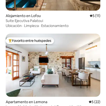
Alojamiento en Lofou
Calificaci
5 (11)
Suite Ejecutiva Palatoui
Ubicación
·
Limpieza
·
Estacionamiento
Favorito entre huéspedes
Favorito entre huéspedes preferido
Apartamento en Lemona
Calificaci
5 (22)