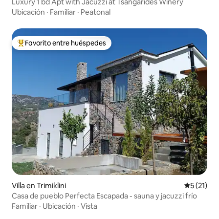
Luxury 1 bd Apt with Jacuzzi at Tsangarides Winery
Ubicación
·
Familiar
·
Peatonal
Favorito entre huéspedes
Favorito entre huéspedes preferido
Villa en Trimiklini
Calificaci
5 (21)
Casa de pueblo Perfecta Escapada - sauna y jacuzzi frío
Familiar
·
Ubicación
·
Vista