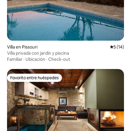
Villa en Pissouri
Calificaci
5 (14)
Villa privada con jardín y piscina
Familiar
·
Ubicación
·
Check-out
Favorito entre huéspedes
Favorito entre huéspedes