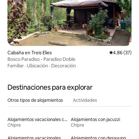
Cabaña en Treis Elies
Calificación p
4.86 (37)
Bosco Paradiso - Paradiso Doble
Familiar
·
Ubicación
·
Decoración
Destinaciones para explorar
Otros tipos de alojamientos
Actividades
Alojamientos vacacionales con entrada y salida de pistas de esquí
Alojamientos con jacuzzi
Chipre
Chipre
Alojamientos vacacionales
Alojamientos con desayuno