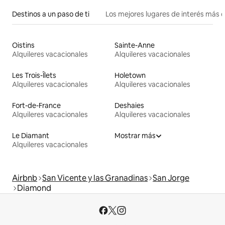
Destinos a un paso de ti
Los mejores lugares de interés más 
Oistins
Sainte-Anne
Alquileres vacacionales
Alquileres vacacionales
Les Trois-Îlets
Holetown
Alquileres vacacionales
Alquileres vacacionales
Fort-de-France
Deshaies
Alquileres vacacionales
Alquileres vacacionales
Le Diamant
Mostrar más
Alquileres vacacionales
Airbnb
San Vicente y las Granadinas
San Jorge
Diamond