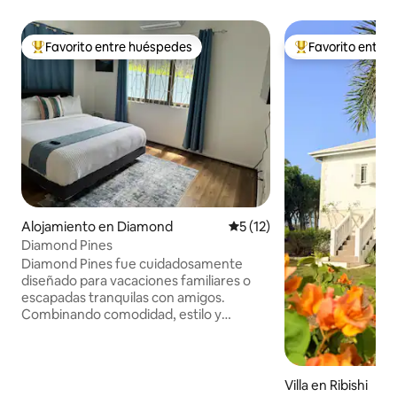
Favorito entre huéspedes
Favorito entre
Favorito entre huéspedes preferido
Favorito entre hu
Alojamiento en Diamond
Calificación promedio: 5 de 
5 (12)
Diamond Pines
Diamond Pines fue cuidadosamente
diseñado para vacaciones familiares o
escapadas tranquilas con amigos.
Combinando comodidad, estilo y
conveniencia, ofrece un hogar acogedor
lejos de casa. El diseño abierto, la
decoración de buen gusto y la casa
totalmente equipada crean un espacio
Villa en Ribishi