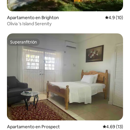
Apartamento en Brighton
Calificación
4.9 (10)
Olivia 's Island Serenity
Superanfitrión
Superanfitrión
Apartamento en Prospect
Calificación 
4.69 (13)