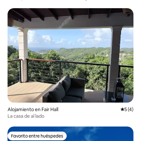
Alojamiento en Fair Hall
Calificac
5 (4)
La casa de al lado
Favorito entre huéspedes
Favorito entre huéspedes