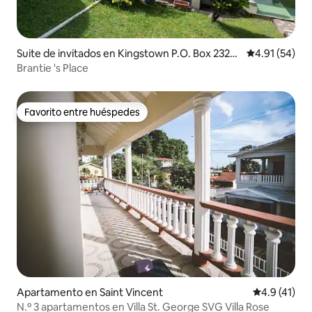
Suite de invitados en Kingstown P.O. Box 2320
Calificación 
4.91 (54)
St Vincent West Indies
Brantie 's Place
Favorito entre huéspedes
Favorito entre huéspedes
Apartamento en Saint Vincent
Calificación
4.9 (41)
N.º 3 apartamentos en Villa St. George SVG Villa Rose