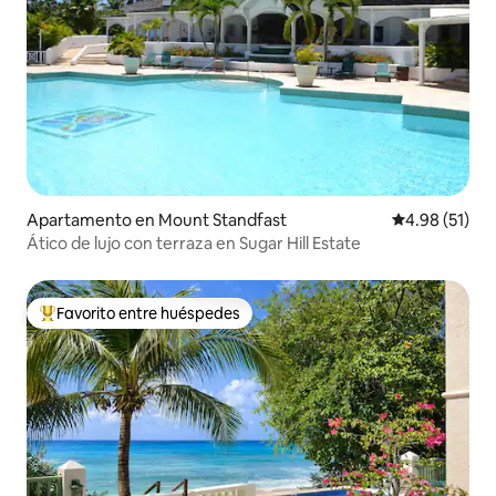
Apartamento en Mount Standfast
Calificación 
4.98 (51)
Ático de lujo con terraza en Sugar Hill Estate
Favorito entre huéspedes
Favorito entre huéspedes preferido