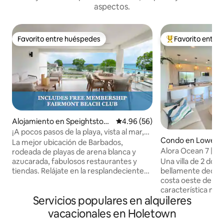
aspectos.
Favorito entre huéspedes
Favorito entre
Favorito entre huéspedes
Favorito entre hu
Alojamiento en Speightstow
Calificación promedio: 4.96 de 
4.96 (56)
n
¡A pocos pasos de la playa, vista al mar,
Condo en Lower C
piscina y acceso al centro vacacional!
La mejor ubicación de Barbados,
Alora Ocean 7 | Sky
rodeada de playas de arena blanca y
azotea y vista al m
Una villa de 2 dorm
azucarada, fabulosos restaurantes y
bellamente decora
tiendas. Relájate en la resplandeciente
costa oeste de Ba
piscina, disfruta de impresionantes
característica más
vistas y disfruta de la comodidad de un
Servicios populares en alquileres
Lounge, un refugi
espacioso santuario tropical. &#11088;
con piscina, terraz
“¡Somos visitantes frecuentes de
vacacionales en Holetown
mar. Es el lugar pe
Barbados y podemos decir