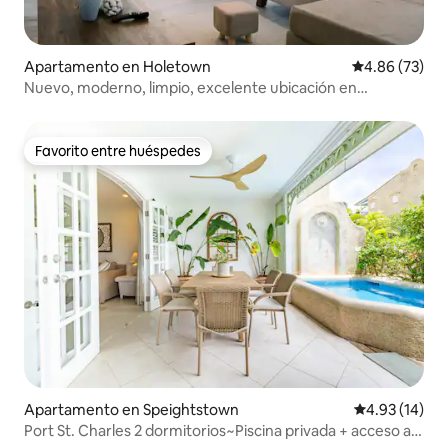
Apartamento en Holetown
Calificación p
4.86 (73)
Nuevo, moderno, limpio, excelente ubicación en
Holetown
Favorito entre huéspedes
Favorito entre huéspedes
Apartamento en Speightstown
Calificación 
4.93 (14)
Port St. Charles 2 dormitorios~Piscina privada + acceso a