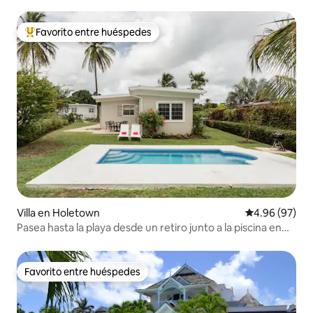
la playa
Favorito entre huéspedes
Favorito entre huéspedes preferido
Villa en Holetown
Calificación p
4.96 (97)
Pasea hasta la playa desde un retiro junto a la piscina en
Sunset Crest
Favorito entre huéspedes
Favorito entre huéspedes