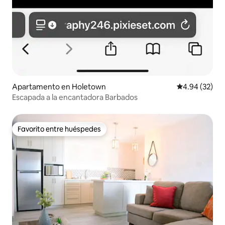
Apartamento en Holetown
Calificación p
4.94 (32)
Escapada a la encantadora Barbados
Favorito entre huéspedes
Favorito entre huéspedes