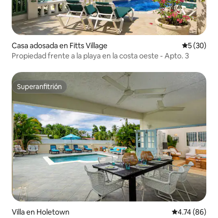
Casa adosada en Fitts Village
Calificaci
5 (30)
Propiedad frente a la playa en la costa oeste - Apto. 3
Superanfitrión
Superanfitrión
Villa en Holetown
Calificación 
4.74 (86)