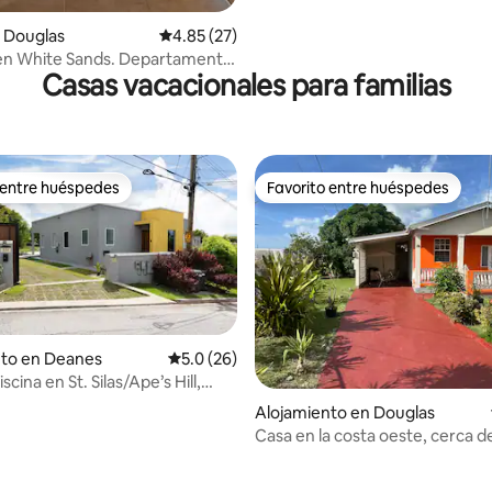
 Douglas
Calificación promedio: 4.85 de 5, 27 reseñas
4.85 (27)
en White Sands. Departamento
Casas vacacionales para familias
torios frente a la playa
 entre huéspedes
Favorito entre huéspedes
 entre huéspedes
Favorito entre huéspedes
nto en Deanes
Calificación promedio: 5.0 de 5, 26 reseñas
5.0 (26)
iscina en St. Silas/Ape’s Hill,
te
Alojamiento en Douglas
Casa en la costa oeste, cerca de
de las tiendas