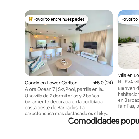
Favorito entre huéspedes
Favorito
Favorito entre huéspedes preferido
Favorito
Villa en 
NUEVA vil
Condo en Lower Carlton
Calificación promedio
5.0 (24)
Sorrento 
Bienvenid
Alora Ocean 7 | SkyPool, parrilla en la
habitacio
azotea y vista al mar
Una villa de 2 dormitorios y 2 baños
en Barbad
bellamente decorada en la codiciada
familias, 
costa oeste de Barbados. La
necesite 
característica más destacada es el Sky
Ubicada e
Comodidades popular
Lounge, un refugio compartido elevado
Carlton, S
con piscina, terraza solárium y vistas al
dormitori
mar. Es el lugar perfecto para disfrutar
depuradas
del sol caribeño durante el día y relajarse