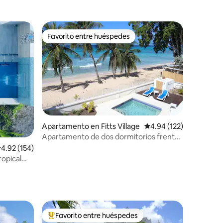
Favorito entre huéspedes
rido
Favorito entre huéspedes
Apartamento en Fitts Village
Calificación promedio: 
4.94 (122)
Apartamento de dos dormitorios frente
a la playa - "Sunrise"
alificación promedio: 4.92 de 5, 154 reseñas
4.92 (154)
ropical
Favorito entre huéspedes
Favorito entre huéspedes preferido