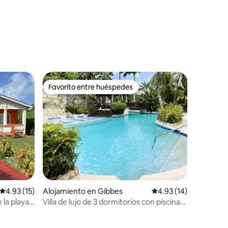
Favorito entre huéspedes
Favorito entre huéspedes
Calificación promedio: 4.93 de 5, 15 reseñas
4.93 (15)
Alojamiento en Gibbes
Calificación promedio:
4.93 (14)
 la playa y
Villa de lujo de 3 dormitorios con piscina
cerca de Gibbes Beach