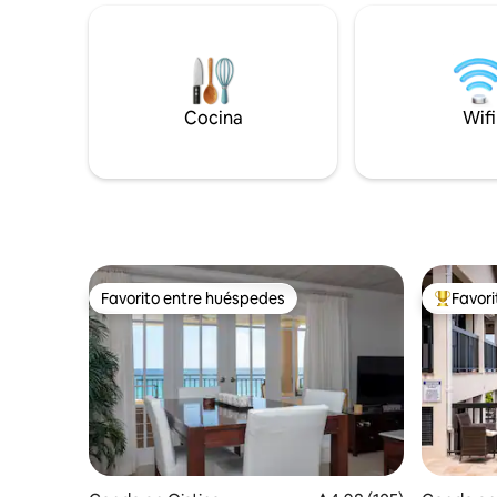
naturales
bajo las estrellas por la noche. En el
y acogedo
interior, la villa ofrece una decoración
de aire fr
elegante y moderna, una cocina
de la her
totalmente equipada, aire acondicionado
encuentra
en todas partes y conexión Wi-Fi
vacacione
Cocina
Wifi
confiable. Alora 7 combina la vida relajada
la playa.
de la isla con comodidad y estilo para una
escapada verdaderamente memorable.
Favorito entre huéspedes
Favor
Favorito entre huéspedes
Favorito