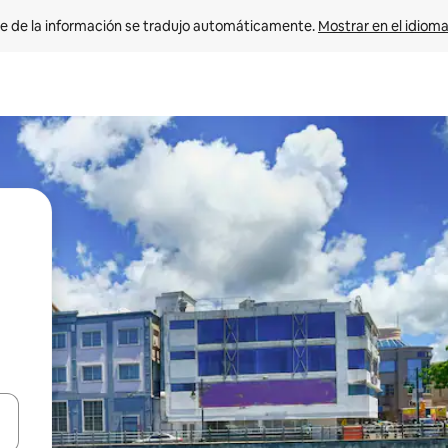
e de la información se tradujo automáticamente. 
Mostrar en el idioma
n las teclas de flecha hacia arriba y hacia abajo o explora con el tact