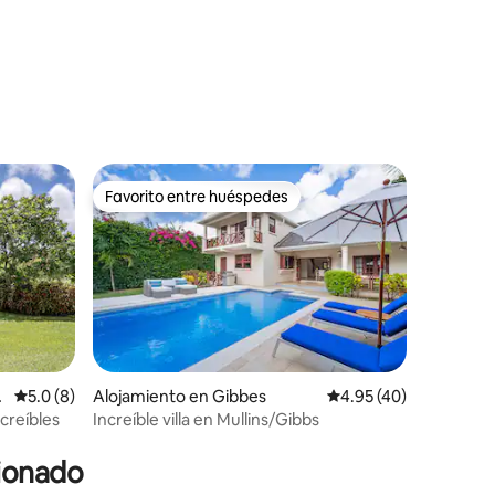
Favorito entre huéspedes
Favorito entre huéspedes
Calificación promedio: 5.0 de 5, 8 reseñas
5.0 (8)
Alojamiento en Gibbes
Calificación promedio:
4.95 (40)
ncreíbles
Increíble villa en Mullins/Gibbs
cionado