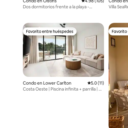
Condo en Oistins
Calificación promedio: 
4.98 (105)
Condo en F
Dos dormitorios frente a la playa -
Villa SeaR
Condominios en White Sands Beach
Favorito entre huéspedes
Favorito
Favorito entre huéspedes
Favorito
Condo en Lower Carlton
Calificación promedio
5.0 (11)
Costa Oeste | Piscina infinita + parrilla | A
3 minutos de la playa