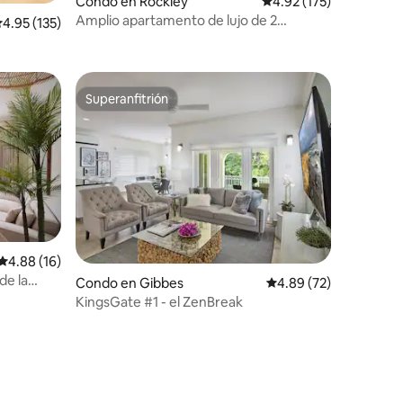
Condo en Rockley
Calificación promedio: 
4.92 (175)
Amplio apartamento de lujo de 2
alificación promedio: 4.95 de 5, 135 reseñas
4.95 (135)
dormitorios.
Superanfitrión
Superanfitrión
Calificación promedio: 4.88 de 5, 16 reseñas
4.88 (16)
de la
Condo en Gibbes
Calificación promedio:
4.89 (72)
KingsGate #1 - el ZenBreak