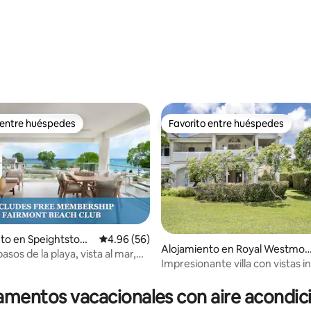
 4.97 de 5, 33 reseñas
 entre huéspedes
Favorito entre huéspedes
 entre huéspedes
Favorito entre huéspedes
to en Speightstow
Calificación promedio: 4.96 de 5, 56 reseñas
4.96 (56)
Alojamiento en Royal Westmor
asos de la playa, vista al mar,
eland
Impresionante villa con vistas i
4.81 de 5, 206 reseñas
acceso al centro vacacional!
mentos vacacionales con aire acondi