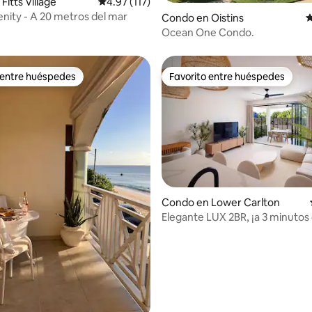
4.98 de 5, 105 reseñas
itts Village
Calificación promedio: 4.97 de 5, 117 reseñas
4.97 (117)
enity - A 20 metros del mar
Condo en Oistins
C
Ocean One Condo.
 entre huéspedes
Favorito entre huéspedes
 entre huéspedes
Favorito entre huéspedes
: 5.0 de 5, 11 reseñas
Condo en Lower Carlton
Elegante LUX 2BR, ¡a 3 minutos 
playa! Piscina y terraza