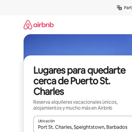
Omite
Part
el
contenido
Lugares para quedarte
cerca de Puerto St.
Charles
Reserva alquileres vacacionales únicos,
alojamientos y mucho más en Airbnb
Ubicación
Cuando los resultados estén disponibles, navega co