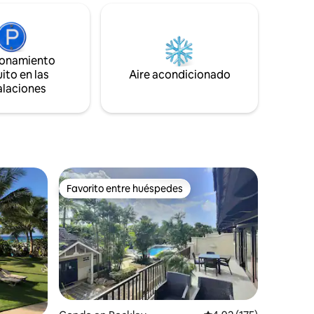
exuberantes jardines y la piscina Sillas de
 ubicado
playa y sombrillas gratuitas. A solo 5
n uno de
minutos de los restaurantes, tiendas y
sos de la
vida nocturna de Holetown Perfecto
cerrada y
para parejas, familias o amigos que
ionamiento
rno
buscan comodidad, conveniencia y
ito en las
Aire acondicionado
cambiar
encanto caribeño.
alaciones
idos y
Favorito entre huéspedes
rido
Favorito entre huéspedes