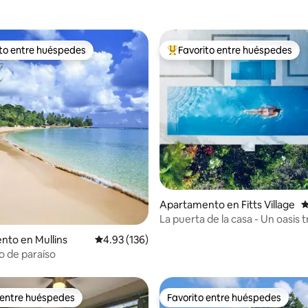
ito entre huéspedes
Favorito entre huéspedes
 entre huéspedes preferido
Favorito entre huéspedes prefe
 4.9 de 5, 112 reseñas
Apartamento en Fitts Village
C
La puerta de la casa - Un oasis t
con vista al mar
to en Mullins
Calificación promedio: 4.93 de 5, 136 reseñas
4.93 (136)
 de paraíso
 entre huéspedes
Favorito entre huéspedes
 entre huéspedes
Favorito entre huéspedes