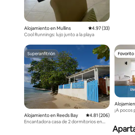
Alojamiento en Mullins
Calificación promedio:
4.97 (33)
Cool Runnings: lujo junto a la playa
Superanfitrión
Favorito
Superanfitrión
Favorito
Alojamien
n
¡A pocos p
Alojamiento en Reeds Bay
Calificación promedio: 
4.81 (206)
piscina y 
Encantadora casa de 2 dormitorios en
Aparta
una playa fantástica