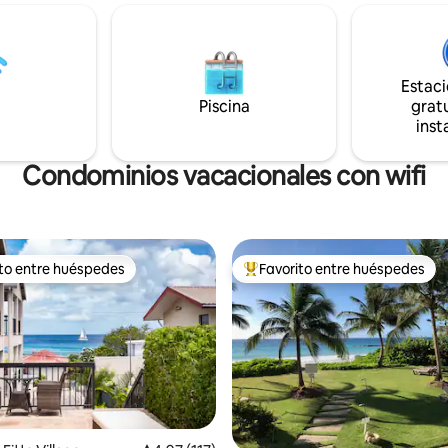
 para crear un espacio relajado
dormitorios y 2 baños y 1 aseo,
r que se siente como un soplo
en una ubicación privilegiada e
esco. A solo 3 o 5 minutos a pie
los tramos de costa más hermo
mosa playa Tropicana, que se
isla, dentro de una comunidad 
 cerca; esta es la casa de
Estac
segura. Una escapada de invie
s perfecta para los amantes de
Piscina
gratu
perfecta para quienes buscan 
inst
los meses más fríos por días cál
soleados junto al mar.
Condominios vacacionales con wifi
ito entre huéspedes
Favorito entre huéspedes
 entre huéspedes preferido
Favorito entre huéspedes prefe