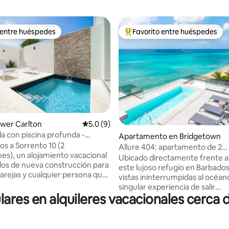
 entre huéspedes
Favorito entre huéspedes
 entre huéspedes
Favorito entre huéspedes prefe
Lower Carlton
Calificación promedio: 5.0 de 5, 9 reseñas
5.0 (9)
la con piscina profunda -
: 5.0 de 5, 24 reseñas
Apartamento en Bridgetown
10 (2 camas)
os a Sorrento 10 (2
Allure 404: apartamento de 2
nes), un alojamiento vacacional
dormitorios frente a la playa
Ubicado directamente frente a 
os de nueva construcción para
este lujoso refugio en Barbado
parejas y cualquier persona que
vistas ininterrumpidas al océano
un verdadero descanso.
singular experiencia de salir
n un rincón tranquilo de Lower
es en alquileres vacacionales cerca d
directamente de tu puerta a la
t. James, esta villa de dos
arena blanca. Diseñado para la
os y dos baños combina líneas
comodidad, el estilo y la relajac
, tonos apacibles y texturas
espacio es un condominio de 2