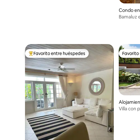
Condo en
Bamaluz 
de 2 dormi
Favorito entre huéspedes
Favorito
Favorito entre huéspedes preferido
Favorito
Alojamie
Villa con p
costa oes