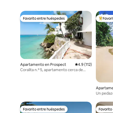
Favorito entre huéspedes
Favor
Favorito entre huéspedes
Favorito
Apartamento en Prospect
Calificación promedio:
4.9 (112)
Coralita n.º 5, apartamento cerca de
Sandy Lane
Apartamen
Un pedazo
Favorito entre huéspedes
Favorito
Favorito entre huéspedes
Favorito