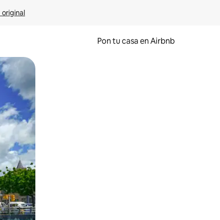
 original
Pon tu casa en Airbnb
o o desliza el dedo.