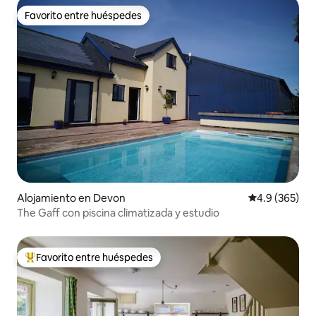
Favorito entre huéspedes
Favorito entre huéspedes
Alojamiento en Devon
Calificación p
4.9 (365)
The Gaff con piscina climatizada y estudio
Favorito entre huéspedes
Favorito entre huéspedes preferido