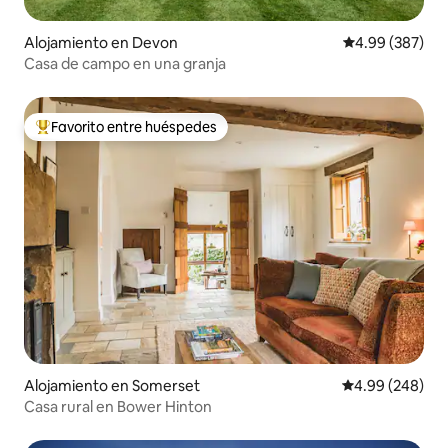
Alojamiento en Devon
Calificación pr
4.99 (387)
Casa de campo en una granja
Favorito entre huéspedes
Favorito entre huéspedes preferido
Alojamiento en Somerset
Calificación pr
4.99 (248)
Casa rural en Bower Hinton