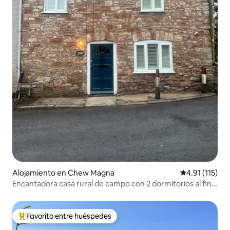
Alojamiento en Chew Magna
Calificación p
4.91 (115)
Encantadora casa rural de campo con 2 dormitorios al final
de la terraza
Favorito entre huéspedes
Favorito entre huéspedes preferido