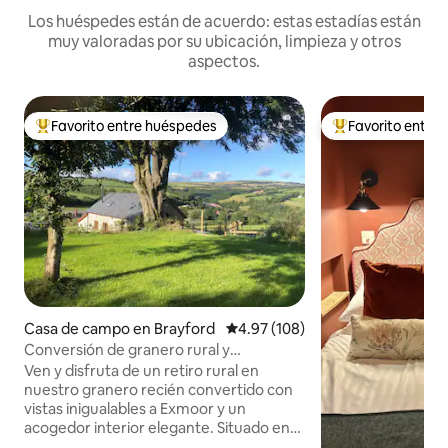
Los huéspedes están de acuerdo: estas estadías están
muy valoradas por su ubicación, limpieza y otros
aspectos.
Favorito entre huéspedes
Favorito entre
Favorito entre huéspedes preferido
Favorito entre hu
Casa de campo en Brayford
Calificación promedio: 4.97 de 5
4.97 (108)
Conversión de granero rural y
acogedora con unas vistas
Ven y disfruta de un retiro rural en
impresionantes.
nuestro granero recién convertido con
vistas inigualables a Exmoor y un
acogedor interior elegante. Situado en
privado dentro de una granja en