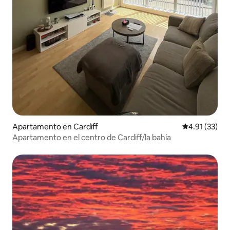
Apartamento en Cardiff
Calificación 
4.91 (33)
Apartamento en el centro de Cardiff/la bahía