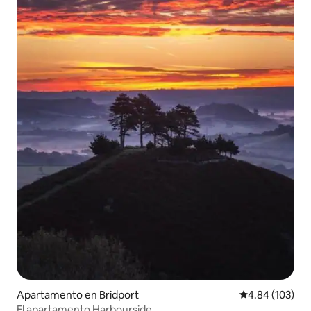
Apartamento en Bridport
Calificación pr
4.84 (103)
El apartamento Harbourside