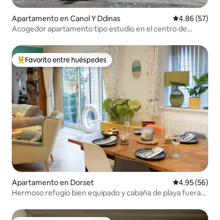
Apartamento en Canol Y Ddinas
Calificación p
4.86 (57)
Acogedor apartamento tipo estudio en el centro de
Cardiff
Favorito entre huéspedes
Favorito entre huéspedes preferido
Apartamento en Dorset
Calificación p
4.95 (56)
Hermoso refugio bien equipado y cabaña de playa fuera
de pico