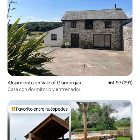
Alojamiento en Vale of Glamorgan
Calificación p
4.97 (291)
Casa con dormitorio y entrenador
Favorito entre huéspedes
Favorito entre huéspedes preferido