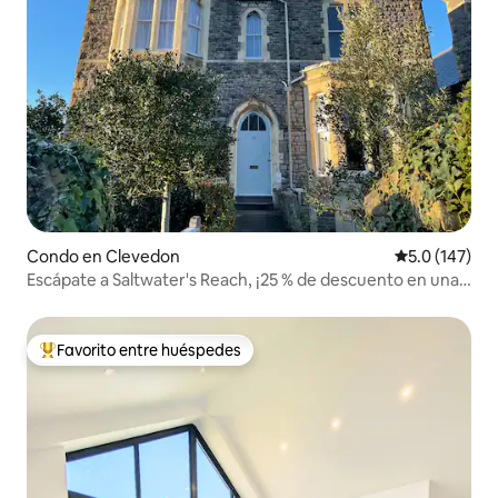
Condo en Clevedon
Calificación 
5.0 (147)
Escápate a Saltwater's Reach, ¡25 % de descuento en una
estancia de 7 noches!
Favorito entre huéspedes
Favorito entre huéspedes preferido