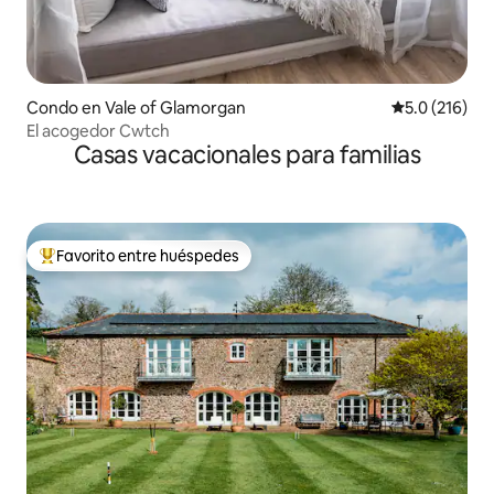
Condo en Vale of Glamorgan
Calificación 
5.0 (216)
El acogedor Cwtch
Casas vacacionales para familias
Favorito entre huéspedes
Favorito entre huéspedes preferido