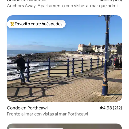
Anchors Away. Apartamento con vistas al mar que admite
mascotas
Favorito entre huéspedes
Favorito entre huéspedes preferido
Condo en Porthcawl
Calificación p
4.98 (212)
Frente al mar con vistas al mar Porthcawl