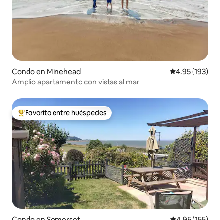
Condo en Minehead
Calificación p
4.95 (193)
Amplio apartamento con vistas al mar
Favorito entre huéspedes
Favorito entre huéspedes preferido
Condo en Somerset
Calificación p
4.95 (155)