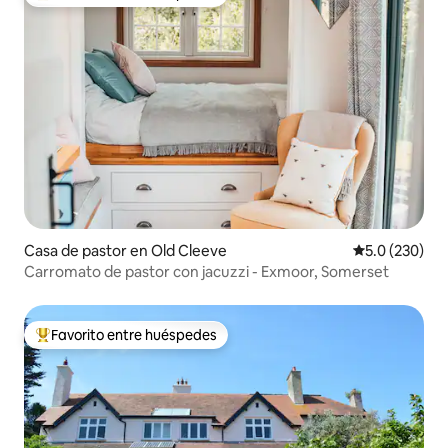
Favorito entre huéspedes preferido
Casa de pastor en Old Cleeve
Calificación 
5.0 (230)
Carromato de pastor con jacuzzi - Exmoor, Somerset
Favorito entre huéspedes
Favorito entre huéspedes preferido