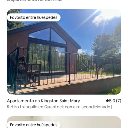
Favorito entre huéspedes
Favorito entre huéspedes
Apartamento en Kingston Saint Mary
Calificació
5.0 (7)
Retiro tranquilo en Quantock con aire acondicionado |
Patio y jardín
Favorito entre huéspedes
Favorito entre huéspedes