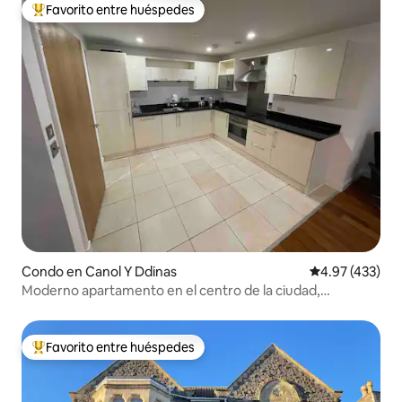
Favorito entre huéspedes
Favorito entre huéspedes preferido
Condo en Canol Y Ddinas
Calificación pr
4.97 (433)
Moderno apartamento en el centro de la ciudad,
excelente ubicación.
Favorito entre huéspedes
Favorito entre huéspedes preferido