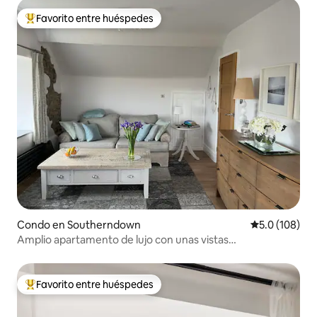
Favorito entre huéspedes
Favorito entre huéspedes preferido
Condo en Southerndown
Calificación 
5.0 (108)
Amplio apartamento de lujo con unas vistas
impresionantes
Favorito entre huéspedes
Favorito entre huéspedes preferido