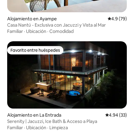
Alojamiento en Ayampe
Calificación
4.9 (79)
Casa Nantú - Exclusiva con Jacuzzi y Vista al Mar
Familiar
·
Ubicación
·
Comodidad
Favorito entre huéspedes
Favorito entre huéspedes
Alojamiento en La Entrada
Calificación p
4.94 (33)
Serenity | Jacuzzi, Ice Bath & Acceso a Playa
Familiar
·
Ubicación
·
Limpieza