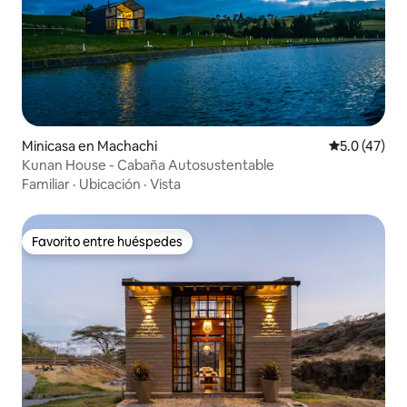
Minicasa en Machachi
Calificación
5.0 (47)
Kunan House - Cabaña Autosustentable
Familiar
·
Ubicación
·
Vista
Favorito entre huéspedes
Favorito entre huéspedes