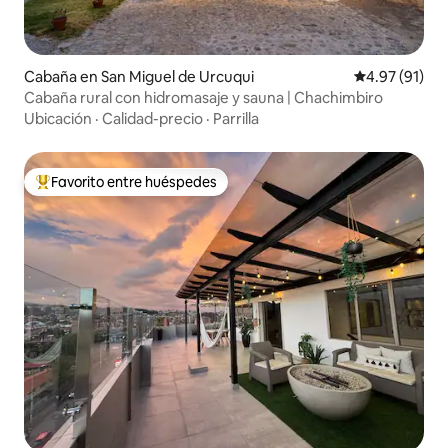
Cabaña en San Miguel de Urcuqui
Calificación 
4.97 (91)
Cabaña rural con hidromasaje y sauna | Chachimbiro
Ubicación
·
Calidad-precio
·
Parrilla
Favorito entre huéspedes
Favorito entre huéspedes preferido