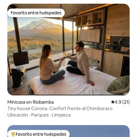
Favorito entre huéspedes
Favorito entre huéspedes
Minicasa en Riobamba
Calificación
4.9 (21)
Tiny house Corona. Confort frente al Chimborazo
Ubicación
·
Parques
·
Limpieza
Favorito entre huéspedes
Favorito entre huéspedes preferido