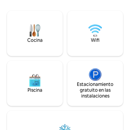
pero lo suficientemente lejos como para
con vistas del Pacíf
disfrutar de una perfecta serenidad en la
formaciones de nub
naturaleza. ¡Nuestra agua, cristalina y
sumérgete en la b
deliciosa, proviene de un manantial!
privada y experime
Contrata a nuestro guía para realizar
Galápagos que poco
caminatas inspiradoras por nuestros
ver.
excepcionales senderos privados.
¡Únete a una clase de yoga con un
Cocina
Wifi
experto!
Estacionamiento
Piscina
gratuito en las
instalaciones