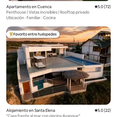
Apartamento en Cuenca
Calificación
5.0 (72)
Penthouse | Vistas increíbles | Rooftop privado
Ubicación
·
Familiar
·
Cocina
Favorito entre huéspedes
Favorito entre huéspedes preferido
Alojamiento en Santa Elena
Calificación
5.0 (22)
"Casa frente al mar con piscina Ayangue"