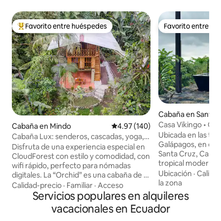
Favorito entre huéspedes
Favorito entre h
Favorito entre huéspedes preferido
Favorito entre h
Cabaña en Santa 
Casa Vikingo • Cab
Cabaña en Mindo
Calificación promedio: 4.97 de 5
4.97 (140)
tierras altas de G
Ubicada en las tier
Cabaña Lux: senderos, cascadas, yoga,
Galápagos, en el 
sauna, bosque
Disfruta de una experiencia especial en
Santa Cruz, Casa 
CloudForest con estilo y comodidad, con
tropical moderna 
wifi rápido, perfecto para nómadas
buscan naturaleza,
Ubicación
·
Calida
digitales. La “Orchid” es una cabaña de 3
privacidad. Rodeada de bosque
la zona
pisos magistralmente diseñada con
Calidad-precio
·
Familiar
·
Acceso
endémico y constr
muebles de lujo, sábanas orgánicas e
Servicios populares en alquileres
encontrados en el 
impresionantes vistas del bosque.
vacacionales en Ecuador
inmersa en uno de 
Estamos a 2 millas del pueblo de Mindo,
singulares del archipiélag