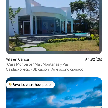
Villa en Canoa
Calificación p
4.92 (26)
"Casa Monteros" Mar, Montañas y Paz
Calidad-precio
·
Ubicación
·
Aire acondicionado
Favorito entre huéspedes
Favorito entre huéspedes preferido