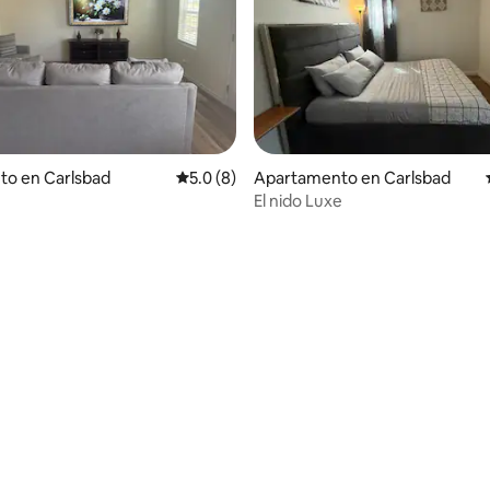
 4.94 de 5, 16 reseñas
to en Carlsbad
Calificación promedio: 5.0 de 5, 8 reseñas
5.0 (8)
Apartamento en Carlsbad
El nido Luxe