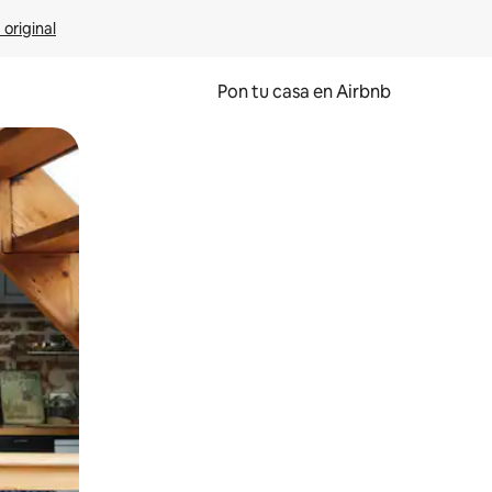
 original
Pon tu casa en Airbnb
o o desliza el dedo.