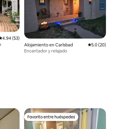
Calificación promedio: 4.94 de 5, 53 reseñas
4.94 (53)
a
Alojamiento en Carlsbad
Calificación promedio
5.0 (20)
Encantador y relajado
Favorito entre huéspedes
Favorito entre huéspedes