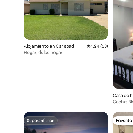
Alojamiento en Carlsbad
Calificación promedio:
4.94 (53)
Hogar, dulce hogar
Casa de h
bad
Cactus B
Superanfitrión
Favorito
Superanfitrión
Favorito