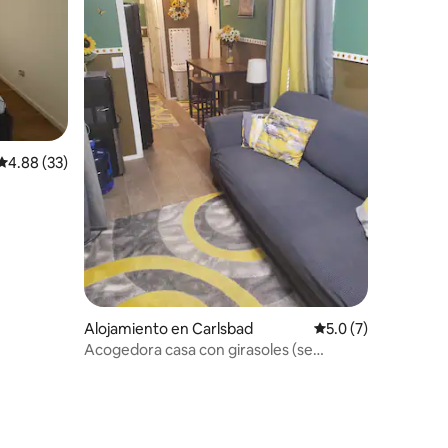
Calificación promedio: 4.88 de 5, 33 reseñas
4.88 (33)
Alojamiento en Carlsbad
Calificación promed
5.0 (7)
Acogedora casa con girasoles (se
admiten mascotas)