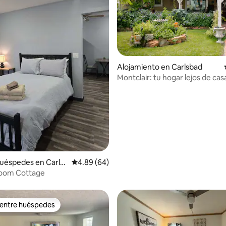
Alojamiento en Carlsbad
Montclair: tu hogar lejos de cas
 4.94 de 5, 53 reseñas
uéspedes en Carls
Calificación promedio: 4.89 de 5, 64 reseñas
4.89 (64)
loom Cottage
 entre huéspedes
 entre huéspedes