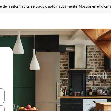
e de la información se tradujo automáticamente. 
Mostrar en el idioma
n las teclas de flecha hacia arriba y hacia abajo o explora con el tact