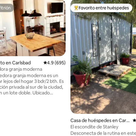
itrión
Favorito entre huéspedes
itrión
Favorito entre huéspedes prefe
to en Carlsbad
Calificación promedio: 4.9 de 5, 695 reseñas
4.9 (695)
dora granja moderna
4.96 de 5, 179 reseñas
edora granja moderna es un
 lejos del hogar 3 bdr/2 bth. Es
ión privada al sur de la ciudad,
n lote doble. Ubicado
ntemente cerca de tus
e viaje. Si te diriges a The
Caverns, estamos más cerca en
ón, a 28 millas, y a 38 millas del
Casa de huéspedes en Carls
C
cional de las Grandes
bad
El escondite de Stanley
Esta es una gran estancia para
Desconecta de la rutina en est
excursionistas, espeleólogos,