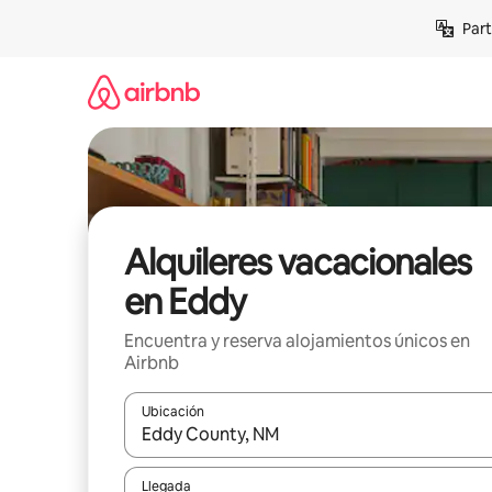
Omite
Part
el
contenido
Alquileres vacacionales
en Eddy
Encuentra y reserva alojamientos únicos en
Airbnb
Ubicación
Cuando los resultados estén disponibles, navega co
Llegada