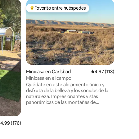
Alojamie
Favorito entre huéspedes
Favor
rido
Favorito entre huéspedes preferido
Favorit
La casa 
Disfruta 
pequeño 
incluye a
secadora,
cocina co
microonda
porche, me
vallado a
cubiertos
Minicasa en Carlsbad
Calificación promedio:
4.97 (113)
planchar,
estar y 
Minicasa en el campo
TV. El pro
Quédate en este alojamiento único y
disponib
disfruta de la belleza y los sonidos de la
hacer re
naturaleza. Impresionantes vistas
panorámicas de las montañas de
Guadalupe. Casa estudio remota y
tranquila. A la luz del amanecer, es
posible que veas ciervos y alces pastando
alificación promedio: 4.99 de 5, 176 reseñas
4.99 (176)
en los campos. El atardecer trae
magníficas puestas de sol. Al mirar hacia
e
el oeste, al sur se puede distinguir El