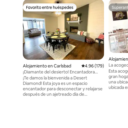
Favorito entre huéspedes
Superanf
Favorito entre huéspedes
Superanf
Alojamien
La acoge
Alojamiento en Carlsbad
Calificación promedio: 
4.96 (179)
Esta acog
¡Diamante del desierto! Encantadora
gran hogar
casa de Carlsbad con capacidad para 6
¡Te damos la bienvenida a Desert
una ubicac
personas
Diamond! Esta joya es un espacio
ubicada en u
encantador para desconectar y relajarse
convenie
después de un ajetreado día de
destinos d
aventuras. Ven y disfruta de un cómodo
Carlsbad 
refugio en Carlsbad en esta casa de 3
esa direcci
dormitorios y 2 baños completos
Parque Na
actualizada con buen gusto. La casa está
Cañones. 
equipada con una cafetera Keurig, café,
familias, 
té, condimentos, utensilios de cocina y