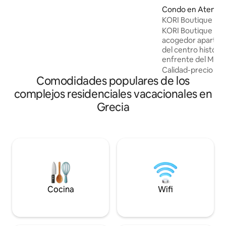
terrazas con vistas de 360 grados - Vista
Condo en Atenas
a la Acrópolis. - Tu propio jacuzzi privado
KORI Boutique Ap
climatizado con una gran terraza. - A
KORI Boutique Ap
solo 15 minutos a pie del centro. - A solo
acogedor apartam
5 minutos a pie de la estación de metro
del centro históri
Victoria. - Cocina totalmente equipada. -
enfrente del Museo
TV plana de 4K. - Lavadora, encimera de
Ubicado en el prim
inducción, cafetera espresso. - Unidad
Calidad-precio
·
Fa
Comodidades populares de los
de apartamentos t
de aire acondicionado.
sido totalmente r
complejos residenciales vacacionales en
con buen gusto co
Grecia
sentirse como un h
Aunque se encuen
centro de Atenas, 
cerca de los princ
interés de la ciuda
completamente tra
entorno perfecto 
relajarse.
Cocina
Wifi