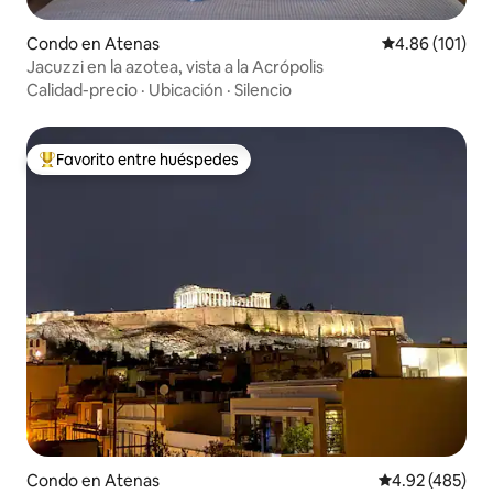
Condo en Atenas
Calificación p
4.86 (101)
Jacuzzi en la azotea, vista a la Acrópolis
Calidad-precio
·
Ubicación
·
Silencio
Favorito entre huéspedes
Favorito entre huéspedes preferido
Condo en Atenas
Calificación pr
4.92 (485)