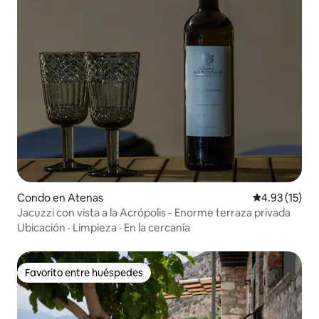
Condo en Atenas
Calificación 
4.93 (15)
Jacuzzi con vista a la Acrópolis - Enorme terraza privada
Ubicación
·
Limpieza
·
En la cercanía
Favorito entre huéspedes
Favorito entre huéspedes