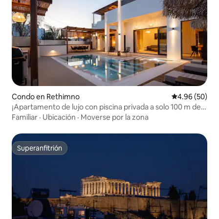
Condo en Rethimno
Calificación p
4.96 (50)
¡Apartamento de lujo con piscina privada a solo 100 m de
la playa!
Familiar
·
Ubicación
·
Moverse por la zona
Superanfitrión
Superanfitrión