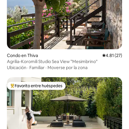
Condo en Thiva
Calificación 
4.81 (27)
Agrilia-Koromili Studio Sea View "Mesimbrino"
Ubicación
·
Familiar
·
Moverse por la zona
Favorito entre huéspedes
Favorito entre huéspedes preferido