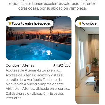
residenciales tienen excelentes valoraciones, entre
otras cosas, por su ubicación y limpieza.
Favorito entre huéspedes
Favorito entre
Favorito entre huéspedes preferido
Favorito entre hu
Condo en Atenas
Calificación promedio: 4.92 de 5
4.92 (253)
Azoteas de Atenas-Estudio en la
Acrópolis con jacuzzi y vistas
Azotea de Atenas: jacuzzi y vistas al
estudio de la Acrópolis Te damos la
bienvenida a nuestro impresionante
Airbnb en Atenas. Ubicado en el corazón
de la ciudad, este exquisito estudio ha
Calidad-precio
·
Ubicación
·
Espacios
sido meticulosamente renovado. Lo más
interiores
destacado de este alojamiento: -2