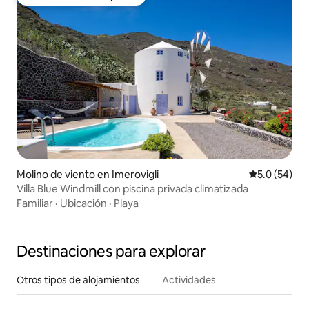
Favorito entre huéspedes
Molino de viento en Imerovigli
Calificación
5.0 (54)
Villa Blue Windmill con piscina privada climatizada
Familiar
·
Ubicación
·
Playa
Destinaciones para explorar
Otros tipos de alojamientos
Actividades