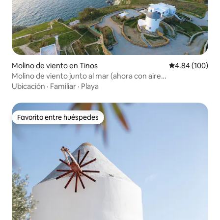
Molino de viento en Tinos
Calificación pr
4.84 (100)
Molino de viento junto al mar (ahora con aire
acondicionado) Ꙭ Bahía de Stavros
Ubicación
·
Familiar
·
Playa
Favorito entre huéspedes
Favorito entre huéspedes