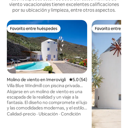
viento vacacionales tienen excelentes calificaciones
por su ubicación y limpieza, entre otros aspectos.
Favorito entre huéspedes
Favorito entre h
Favorito entre huéspedes
Favorito entre h
Molino de viento en Imerovigli
Calificación promedio: 5.0 de 
5.0 (54)
Villa Blue Windmill con piscina privada
climatizada
Alojarse en un molino de viento es una
escapada de la realidad y un viaje a la
fantasía. El diseño no compromete el lujo
y las comodidades modernas, y el estilo
sofisticado complacerá incluso a los
Calidad-precio
·
Ubicación
·
Condición
visitantes más exigentes. La planta baja
muestra vistas a los viñedos, la piscina y