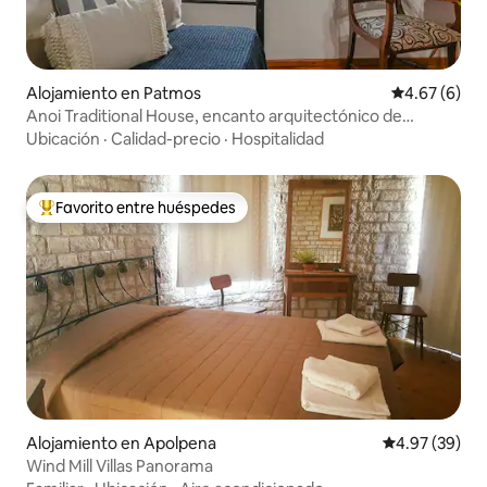
Alojamiento en Patmos
Calificación
4.67 (6)
Anoi Traditional House, encanto arquitectónico de
Patmos
Ubicación
·
Calidad-precio
·
Hospitalidad
Favorito entre huéspedes
Favorito entre huéspedes preferido
Alojamiento en Apolpena
Calificación p
4.97 (39)
Wind Mill Villas Panorama