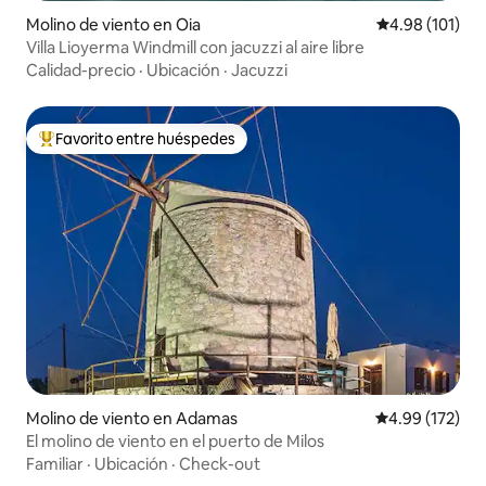
Molino de viento en Oia
Calificación p
4.98 (101)
Villa Lioyerma Windmill con jacuzzi al aire libre
Calidad-precio
·
Ubicación
·
Jacuzzi
Favorito entre huéspedes
Favorito entre huéspedes preferido
Molino de viento en Adamas
Calificación p
4.99 (172)
El molino de viento en el puerto de Milos
Familiar
·
Ubicación
·
Check-out