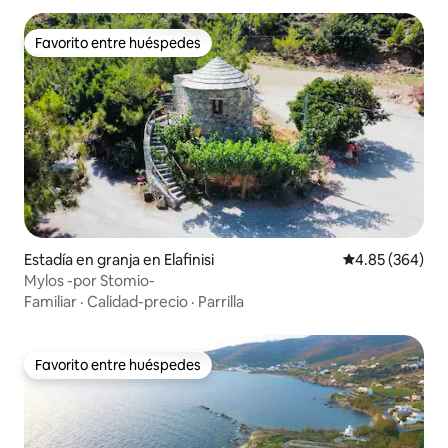
Favorito entre huéspedes
Favorito entre huéspedes
Estadía en granja en Elafinisi
Calificación pr
4.85 (364)
Mylos -por Stomio-
Familiar
·
Calidad-precio
·
Parrilla
Favorito entre huéspedes
Favorito entre huéspedes