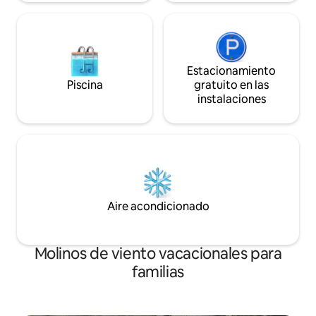
W.C. • Colchones ecológicos: colchones
superiores • Almohadas para plumas •
Pantuflas • Toallas de baño • Artículos de
tocador Nuxe Pari • Secador de pelo •
Cajas de seguridad • Punto de afeitar •
Estacionamiento
Aire acondicionado Sala • Televisión
Piscina
gratuito en las
satelital. • Estación de acoplamiento JBL
instalaciones
• Teléfono • Acceso a internet • Aire
acondicionado Servicios • Servicio de
limpieza diario • Desayuno diario servido
en el alojamiento • Funcionamiento de la
propiedad: piscina, mantenimiento de la
casa, jardinero, etc. • Vino y fruta de
cortesía a la llegada Piscina privada
climatizada • Piscina con hidromasaje
Aire acondicionado
para 4 personas. ** La calefacción de la
piscina es opcional y está disponible por
30 € al día **
Molinos de viento vacacionales para
familias