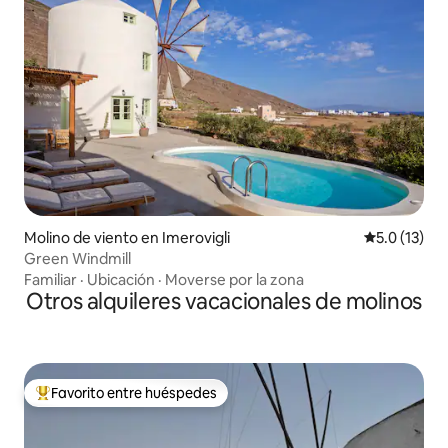
Molino de viento en Imerovigli
Calificación
5.0 (13)
Green Windmill
Familiar
·
Ubicación
·
Moverse por la zona
Otros alquileres vacacionales de molinos
Favorito entre huéspedes
Favorito entre huéspedes preferido