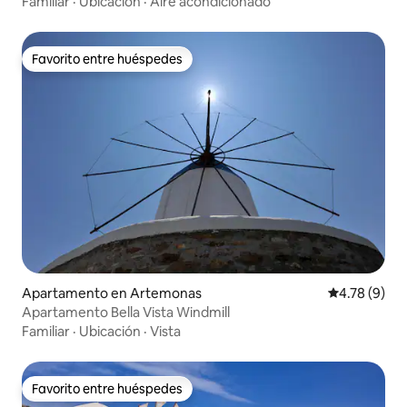
Familiar
·
Ubicación
·
Aire acondicionado
Favorito entre huéspedes
Favorito entre huéspedes
Apartamento en Artemonas
Calificación
4.78 (9)
Apartamento Bella Vista Windmill
Familiar
·
Ubicación
·
Vista
Favorito entre huéspedes
Favorito entre huéspedes