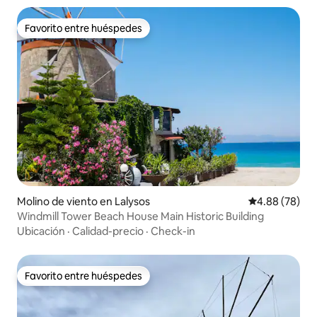
Favorito entre huéspedes
Favorito entre huéspedes
Molino de viento en Lalysos
Calificación p
4.88 (78)
Windmill Tower Beach House Main Historic Building
Ubicación
·
Calidad-precio
·
Check-in
Favorito entre huéspedes
Favorito entre huéspedes