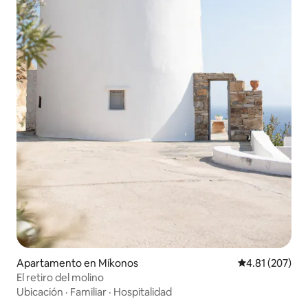
Apartamento en Míkonos
Calificación p
4.81 (207)
El retiro del molino
Ubicación
·
Familiar
·
Hospitalidad