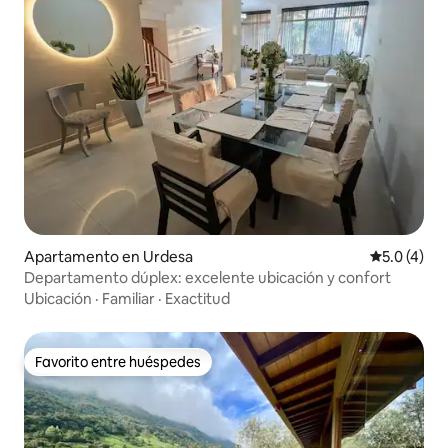
Apartamento en Urdesa
Calificació
5.0 (4)
Departamento dúplex: excelente ubicación y confort
Ubicación
·
Familiar
·
Exactitud
Favorito entre huéspedes
Favorito entre huéspedes