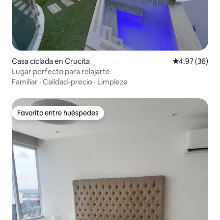
Casa cíclada en Crucita
Calificación p
4.97 (36)
Lugar perfecto para relajarte
Familiar
·
Calidad-precio
·
Limpieza
Favorito entre huéspedes
Favorito entre huéspedes