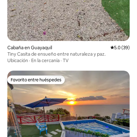
Cabaña en Guayaquil
Calificación
5.0 (39)
Tiny Casita de ensueño entre naturaleza y paz.
Ubicación
·
En la cercanía
·
TV
Favorito entre huéspedes
Favorito entre huéspedes