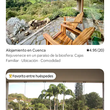
Alojamiento en Cuenca
Calificación p
4.95 (20)
Rejuvenece en un paraíso de la biosfera: Cajas
Familiar
·
Ubicación
·
Comodidad
Favorito entre huéspedes
Favorito entre huéspedes preferido