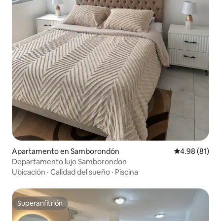
Apartamento en Samborondón
Calificación 
4.98 (81)
Departamento lujo Samborondon
Ubicación
·
Calidad del sueño
·
Piscina
Superanfitrión
Superanfitrión