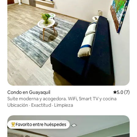
Condo en Guayaquil
Calificació
5.0 (7)
Suite moderna y acogedora. WiFi, Smart TV y cocina
Ubicación
·
Exactitud
·
Limpieza
Favorito entre huéspedes
Favorito entre huéspedes preferido