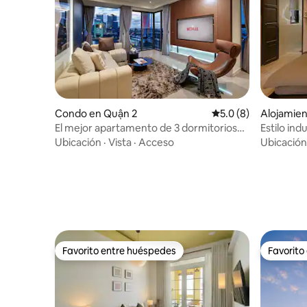
Condo en Quận 2
Calificación promedi
5.0 (8)
Alojamien
h
El mejor apartamento de 3 dormitorios
Estilo ind
en Opera Residence | Impresionante
Vien
Ubicación
·
Vista
·
Acceso
Ubicación
vista del CBD
Favorito entre huéspedes
Favorito
Favorito entre huéspedes
Favorito