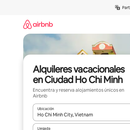
Omite
Part
el
contenido
Alquileres vacacionales
en Ciudad Ho Chi Minh
Encuentra y reserva alojamientos únicos en
Airbnb
Ubicación
Cuando los resultados estén disponibles, navega co
Llegada