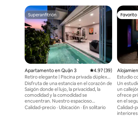
Superanfitrión
Favorito
Superanfitrión
Favorito
Apartamento en Quận 3
Calificación promedio:
4.97 (39)
Alojamien
Retiro elegante | Piscina privada dúplex
Estudio co
con piscina privada
callejón d
Disfruta de una estancia en el corazón de
Un estudi
Saigón donde el lujo, la privacidad, la
un callej
comodidad y la comodidad se
ofrece pr
encuentran. Nuestro espacioso
en el seg
apartamento dúplex cuenta con una
justo enc
Calidad-precio
·
Ubicación
·
En solitario
Calidad-p
piscina privada en la cubierta, acabados
Café en la
interiores
de alta gama, acceso a servicios de
los huésp
primer nivel, como una piscina infinita en
de vida e
la azotea, gimnasio y sauna.
a pocos p
Perfectamente ubicado junto a la
de interé