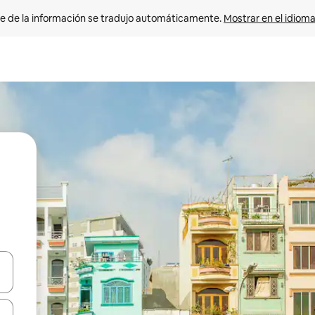
e de la información se tradujo automáticamente. 
Mostrar en el idioma
n las teclas de flecha hacia arriba y hacia abajo o explora con el tact