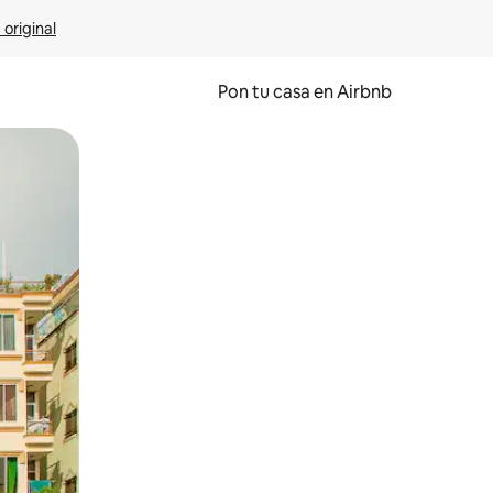
 original
Pon tu casa en Airbnb
o o desliza el dedo.