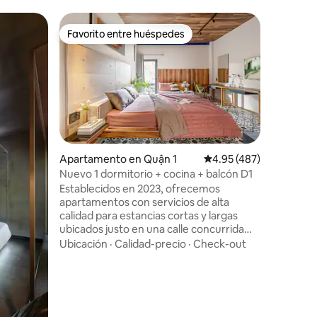
Condo en
Favorito entre huéspedes
Favor
Favorito entre huéspedes
Favorit
Increíble
ciudad en
Observa y
vista inc
Saigón (l
81). - Vista panorámica de la ciudad. -
Atrapa mú
Ubicació
puestas d
la zona
pulgadas 
Cocina to
Apartamento en Quận 1
Calificación promedio: 
4.95 (487)
mercado 
Nuevo 1 dormitorio + cocina + balcón D1
grupos o 
Establecidos en 2023, ofrecemos
la noche.
apartamentos con servicios de alta
de noche.
calidad para estancias cortas y largas
y al gimn
ubicados justo en una calle concurrida
minutos d
con famosas cafeterías, restaurantes,
Ubicación
·
Calidad-precio
·
Check-out
ciudad). 
Circle K y tiendas de comestibles cerca y
Dien.
a solo unos minutos a pie de la calle
peatonal Bui Vien y del parque Tao Dan.
Rentables en comparación con los
hoteles, ofrecemos apartamentos de 1