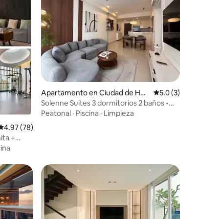
Apartamento en Ciudad de Ho
Calificación promed
5.0 (3)
Chi Minh
Solenne Suites 3 dormitorios 2 baños •
Vista a la ciudad • 5 minutos de D1
Peatonal
·
Piscina
·
Limpieza
Calificación promedio: 4.97 de 5, 78 reseñas
4.97 (78)
ita +
ina