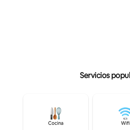
embajada japonesa, nuestros huéspedes
y vida nocturna. A cad
disfrutan de un fácil acceso a lugares
ofrece una
emblemáticos Mercado Ben Thanh: 8
la cafeter
minutos en auto Museo de los Restos de
noche reservada. Ser
Guerra: 4 minutos en auto Catedral de
gratuito 
Notre Dame, a 7 minutos en auto.
4 noches, 
Reserva para los recuerdos duraderos:
consulta los detalles a continuación
Servicios popu
Cocina
Wifi