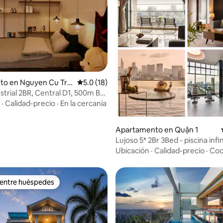
o: 5.0 de 5, 8 reseñas
to en Nguyen Cu Trin
Calificación promedio: 5.0 de 5, 18 reseñas
5.0 (18)
ustrial 2BR, Central D1, 500m Bui
·
Calidad-precio
·
En la cercanía
Apartamento en Quận 1
Lujoso 5* 2Br 3Bed - piscina infin
gimnasio + centro
Ubicación
·
Calidad-precio
·
Coc
 entre huéspedes
 entre huéspedes