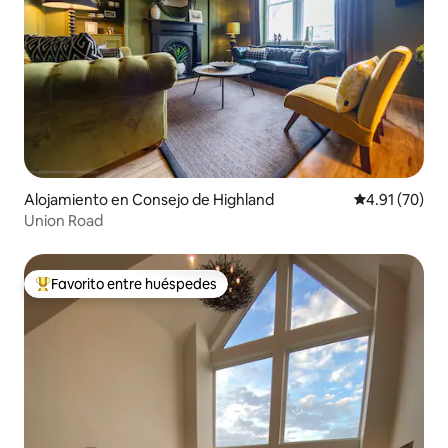
Alojamiento en Consejo de Highland
Calificación 
4.91 (70)
Union Road
Favorito entre huéspedes
Favorito entre huéspedes preferido