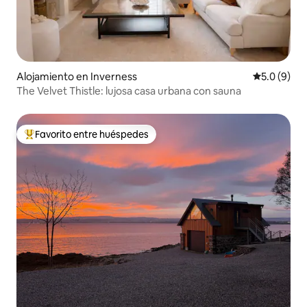
Alojamiento en Inverness
Calificació
5.0 (9)
The Velvet Thistle: lujosa casa urbana con sauna
Favorito entre huéspedes
Favorito entre huéspedes preferido