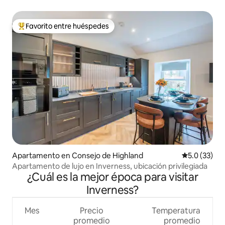
12 personas
Favorito entre huéspedes
Favorito entre huéspedes preferido
Apartamento en Consejo de Highland
Calificación
5.0 (33)
Apartamento de lujo en Inverness, ubicación privilegiada
¿Cuál es la mejor época para visitar
Inverness?
Mes
Precio
Temperatura
promedio
promedio