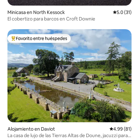
Minicasa en North Kessock
Calificación
5.0 (31)
El cobertizo para barcos en Croft Downie
Favorito entre huéspedes
Favorito entre huéspedes preferido
Alojamiento en Daviot
Calificación 
4.99 (81)
La casa de lujo de las Tierras Altas de Doune, jacuzzi para