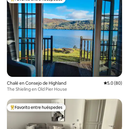
Favorito entre huéspedes preferido
Chalé en Consejo de Highland
Calificación
5.0 (80)
The Shieling en Old Pier House
Favorito entre huéspedes
Favorito entre huéspedes preferido