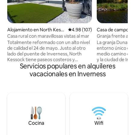
Alojamiento en North Kesso
Calificación promedio: 4.98 de 5
4.98 (107)
Casa de campo en
ck
s
Casa rural con maravillosas vistas al mar
Granja frente al la
lago Ness
Totalmente reformado con un alto nivel
La granja Dunainc
de calidad el 24 de mayo. Justo al otro
entorno único en e
lado del puente de Inverness, North
medio camino entr
Kessock tiene paseos costeros y
y la ciudad de Inv
Servicios populares en alquileres
forestales, una cafetería, una tienda, un
cualquier direcció
parque infantil y un hotel con bar y
histórica finca de l
vacacionales en Inverness
restaurante. Vistas sobre el Moray Firth,
ubicación aislada t
el puente de Kessock y Inverness.
totalmente vallado
Relájate en el jardín con vistas al estuario
vistas espectacula
y avista delfines, focas y aves. Retiro
a las colinas más a
perfecto después de jugar al golf
salvaje de las tierr
(Castillo Stuart/Royal Dornoch, etc.)
a solo minutos de 
Ubicación ideal para excursiones de un
ciudad importante 
día a maravillosos lugares de las Tierras
transporte cercan
Altas: Loch Ness, NC 500, Isla de Skye,
gran punto de part
Cocina
Wifi
Aviemore.