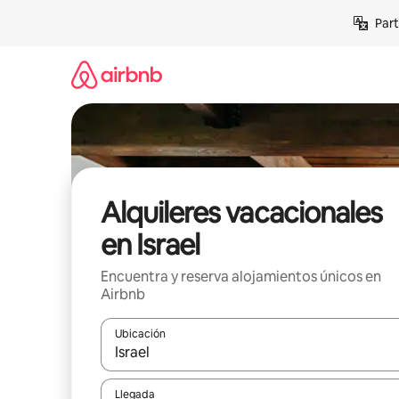
Omite
Part
el
contenido
Alquileres vacacionales
en Israel
Encuentra y reserva alojamientos únicos en
Airbnb
Ubicación
Cuando los resultados estén disponibles, navega co
Llegada