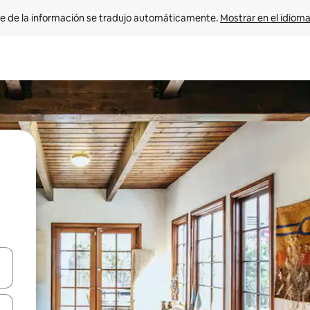
e de la información se tradujo automáticamente. 
Mostrar en el idioma
n las teclas de flecha hacia arriba y hacia abajo o explora con el tact