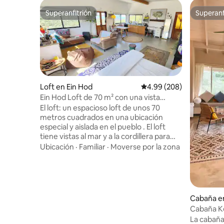
Superanfitrión
Superanf
Superanfitrión
Superanf
Loft en Ein Hod
Calificación promedio: 4
4.99 (208)
Ein Hod Loft de 70 m² con una vista
panorámica mágica y espectacular del
El loft: un espacioso loft de unos 70
mar y la montaña
metros cuadrados en una ubicación
especial y aislada en el pueblo . El loft
tiene vistas al mar y a la cordillera para
disfrutar de vistas panorámicas y puestas
Ubicación
·
Familiar
·
Moverse por la zona
de sol espectaculares. El interior del loft
está decorado con materiales naturales
con perímetros que iluminan el espacio y
establecen una sensación única de
acuario de que la naturaleza forma parte
Cabaña en
del espacio. El espacio está equipado con
Cabaña Ke
una acogedora cocina,un baño
La cabaña
agradable, libros, un amplio comedor, un