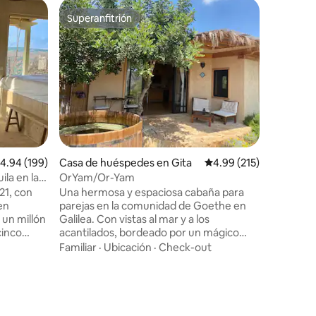
Cabaña e
Superanfitrión
Superanf
Superanfitrión
Superanf
La cabaña
Mantengá
Nuestra 
está situ
pueblo ve
desde una
Calidad-
en el bos
amantes d
aislamien
todos de
alificación promedio: 4.94 de 5, 199 reseñas
4.94 (199)
Casa de huéspedes en Gita
Calificación promedio: 
4.99 (215)
de reduci
conectarn
la en la
OrYam/Or-Yam
sintoniza
21, con
Una hermosa y espaciosa cabaña para
important
en
parejas en la comunidad de Goethe en
cabaña. 
 un millón
Galilea. Con vistas al mar y a los
yoguis, a
cinco
acantilados, bordeado por un mágico
buscador
 de cerca,
uadi y rodeado de naturaleza verde por
Familiar
·
Ubicación
·
Check-out
vida y
todas partes. La cabaña tiene un espacio
unidad se
luminoso y decorado. Una cama doble
o
grande y lujosa, cocina totalmente
nquilo en
equipada, ducha única y una zona de
a Galilea
estar con vistas al wadi desde la que se