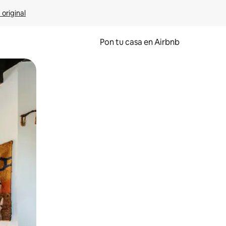
 original
Pon tu casa en Airbnb
o o desliza el dedo.