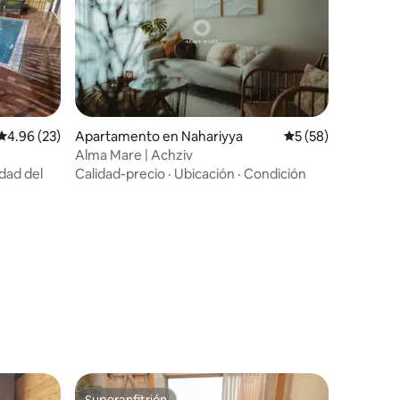
Calificación promedio: 4.96 de 5, 23 reseñas
4.96 (23)
Apartamento en Nahariyya
Calificación promed
5 (58)
Alma Mare | Achziv
idad del
Calidad-precio
·
Ubicación
·
Condición
Superanfitrión