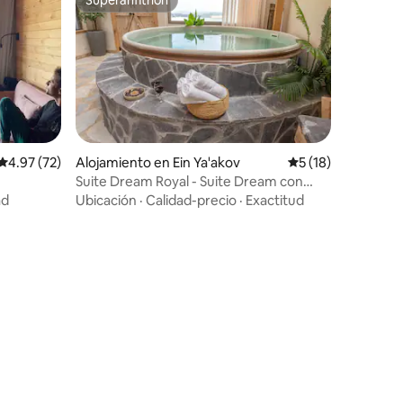
Superanfitrión
Calificación promedio: 4.97 de 5, 72 reseñas
4.97 (72)
Alojamiento en Ein Ya'akov
Calificación prome
5 (18)
Suite Dream Royal - Suite Dream con
bañera de hidromasaje
ad
Ubicación
·
Calidad-precio
·
Exactitud