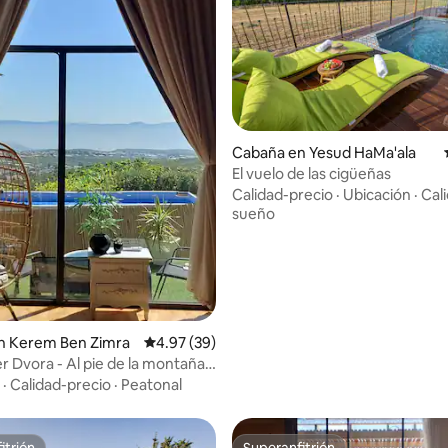
io: 5 de 5, 57 reseñas
Cabaña en Yesud HaMa'ala
El vuelo de las cigüeñas
Calidad-precio
·
Ubicación
·
Cal
sueño
n Kerem Ben Zimra
Calificación promedio: 4.97 de 5, 39 reseñas
4.97 (39)
 Dvora - Al pie de la montaña
a vista. Jacuzzi. Privacidad total
·
Calidad-precio
·
Peatonal
itrión
Superanfitrión