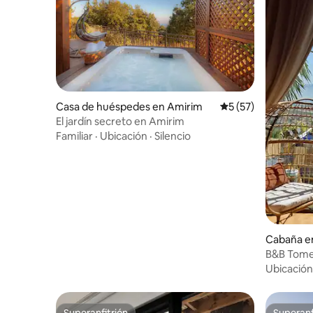
Casa de huéspedes en Amirim
Calificación promed
5 (57)
El jardín secreto en Amirim
Familiar
·
Ubicación
·
Silencio
Cabaña e
B&B Tomer
frente a l
Ubicación
Superanfitrión
Superanf