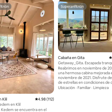
itrión
Superanfitrión
itrión
Superanfitrión
.99 de 5, 208 reseñas
Cabaña en Gita
C
Getaway_Gita. Escapada tranqui
montaña de Galilea
Reabrimos en noviembre de 20
una hermosa cabina mejorada 
noviembre de 2021. Disfrute de
de estrellas en condiciones de 
estrellas, conozca la naturaleza
Ubicación
·
Familiar
·
Limpieza
descanse del ritmo rápido de la 
admire la belleza saludable. La 
 Klil
Calificación promedio: 4.98 de 5, 112 reseñas
4.98 (112)
encuentra en Gita, un pequeñ
dem en Klil
asentamiento encantador y tra
 Kedem se encuentra en el
el corazón de las montañas de l