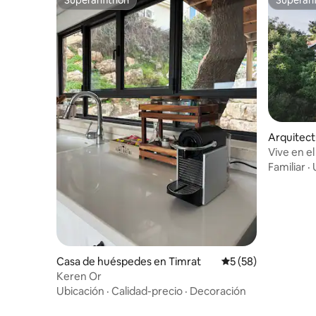
Superanfitrión
Superanf
Arquitect
Mikhman
Vive en e
Familiar
·
Casa de huéspedes en Timrat
Calificación promed
5 (58)
Keren Or
Ubicación
·
Calidad-precio
·
Decoración