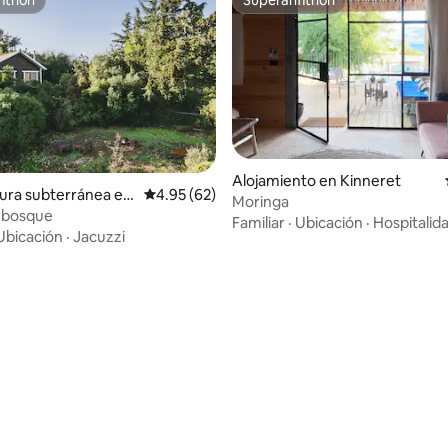
itrión
Superanfitrión
Alojamiento en Kinneret
ura subterránea en
Calificación promedio: 4.95 de 5, 62 reseñas
4.95 (62)
Moringa
im
l bosque
Familiar
·
Ubicación
·
Hospitalid
Ubicación
·
Jacuzzi
io: 5 de 5, 58 reseñas