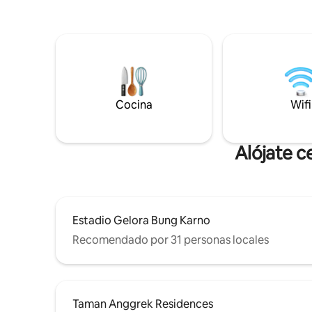
rincón de
pie de restaurantes, bancos y del centro
hermoso ex
comercial Teras Kota, y a pocos minutos
increíble
en coche de The Breeze, del centro
de billar,
comercial AEON y del ICE. Los
juegos pa
huéspedes también pueden disfrutar de
piscina, s
la piscina de tamaño olímpico, salón con
minicine) 
mesa de billar, gimnasio, minimart,
Cocina
tiendas de
Wifi
guardería y lavandería.
en el cen
Alójate c
Estadio Gelora Bung Karno
Recomendado por 31 personas locales
Taman Anggrek Residences