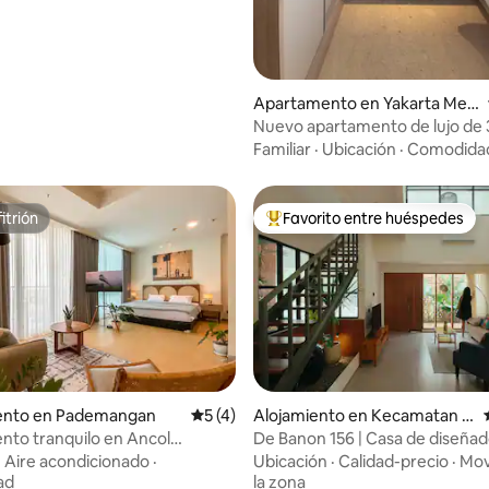
Apartamento en Yakarta Meri
dional
Nuevo apartamento de lujo de 
dormitorios
Familiar
·
Ubicación
·
Comodida
itrión
Favorito entre huéspedes
itrión
Favorito entre huéspedes prefe
nto en Pademangan
Calificación promedio: 5 de 5, 4 reseñas
5 (4)
Alojamiento en Kecamatan C
inere
to tranquilo en Ancol
De Banon 156 | Casa de diseñad
io: 5 de 5, 48 reseñas
Pademangan JKT
dormitorios en Cinere
·
Aire acondicionado
·
Ubicación
·
Calidad-precio
·
Mov
ad
la zona