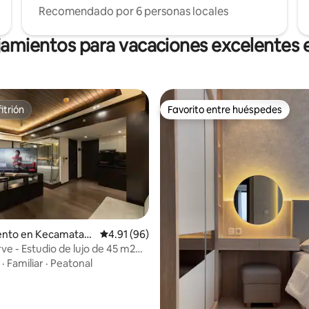
Recomendado por 6 personas locales
jamientos para vacaciones excelentes 
itrión
Favorito entre huéspedes
itrión
Favorito entre huéspedes
 4.87 de 5, 47 reseñas
nto en Kecamatan
Calificación promedio: 4.91 de 5, 96 reseñas
4.91 (96)
ua
ve - Estudio de lujo de 45 m2
ta/Serpong
·
Familiar
·
Peatonal