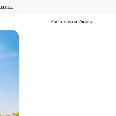
 original
Pon tu casa en Airbnb
o o desliza el dedo.