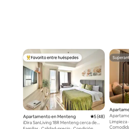
Favorito entre huéspedes
Superanf
Favorito entre huéspedes preferido
Superanf
Apartame
Apartamen
Apartamento en Menteng
Calificación promed
5 (48)
Mansion 
Limpieza
iDira SanLiving 1BR Menteng cerca de
Comodid
Plaza Indonesia
Familiar
·
Calidad-precio
·
Condición