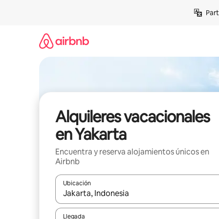
Omite
Part
el
contenido
Alquileres vacacionales
en Yakarta
Encuentra y reserva alojamientos únicos en
Airbnb
Ubicación
Cuando los resultados estén disponibles, navega co
Llegada