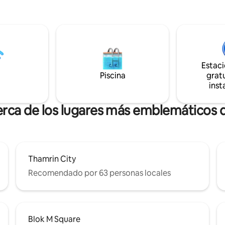
acceso a todo, desde el distrito
l condominio D8, desde el
negocios hasta los mejores cen
terior y el vestíbulo, las
comerciales y la vida nocturna 
s instalaciones (gimnasio, mesas
Yakarta. El departamento también
 salones, salas de baile, área de
incluye wifi de alta velocidad y 
ra niños, cancha de tenis,
inteligentes con servicios de s
auna, jacuzzi, jardín elevado,
Estac
y restaurantes, cafeterías y
 estilo de vida súper geniales
Piscina
gratu
tro comercial Ashta.
inst
erca de los lugares más emblemáticos 
Thamrin City
Recomendado por 63 personas locales
Blok M Square