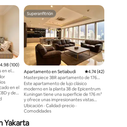
Apartam
Superanfitrión
Superanf
Superanfitrión
Superanf
MentengP
MejorVis
Por qué d
Elevador
Ubicación
de Yakart
nuevo con
Diseño el
Calidad-
atardece
interés, 
Restauran
alificación promedio: 4.98 de 5, 100 reseñas
4.98 (100)
planta ba
 en el
Apartamento en Setiabudi
Calificación promedio
4.74 (42)
Piscina, g
ístico de
dor
Estación 
Masterpiece 3BR apartamento de 176
ios
eléctricos Perfecto para parejas, fami
m2, ascensor privado
Este apartamento de lujo clásico
icado en el
grupos p
moderno en la planta 38 de Epicentrum
CBD y del
viajero. ¡Imagínese que, al hospedarse en
Kuningan tiene una superficie de 176 m²
frece
Yakarta, 
d
y ofrece unas impresionantes vistas
dad, una
panorámicas y una combinación
Ubicación
·
Calidad-precio
·
na sala de
perfecta de elegancia y estilo. Con una
Comodidades
ecta para
decoración sofisticada, servicios de
n Yakarta
primera categoría y una ubicación
privilegiada en Yakarta, una experiencia