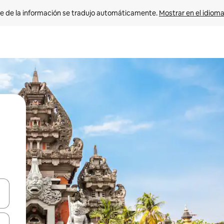
e de la información se tradujo automáticamente. 
Mostrar en el idioma
n las teclas de flecha hacia arriba y hacia abajo o explora con el tact