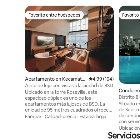
Favorito entre huéspedes
Favorito
Favorito entre huéspedes
Favorito
Apartamento en Kecamata
Calificación promedio: 
4.99 (104)
n Serpong
Ático de lujo con vistas a la ciudad de BSD
Condo en 
Ubicado en la torre Roseville, este
Distrito 8
espacioso dúplex es uno de los
Conectad
Situado en
apartamentos más lujosos de BSD. La
de Sudirma
unidad de 95 metros cuadrados ofrece
de condom
servicios contemporáneos que incluyen
Familiar
·
Calidad-precio
·
Estadía larga
con servi
cocina, wifi de 100 Mbps, TV de 75
Langham, 
pulgadas y escritorio con vista
Ubicación
Servicio
moderno c
panorámica al horizonte. Situado en el
máximo lu
distrito financiero, está a poca distancia a