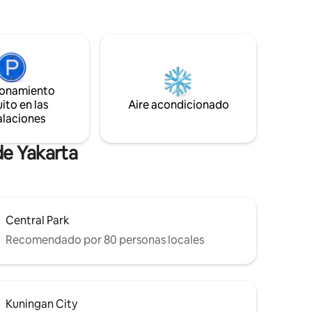
 de
inolvidable para todos los huéspedes.
tros
Cada vez que te quedes, tienes que
de
pagar el depósito Rp. 1.000.000,-. Se
reembolsa 12 horas después de la salida
televisores
No se permiten fiestas con música alta,
treaming.
especialmente a la hora de la noche.
ionamiento
¡Está bien, 2 jt si nos quejamos!
ito en las
Aire acondicionado
alaciones
de Yakarta
Central Park
Recomendado por 80 personas locales
Kuningan City