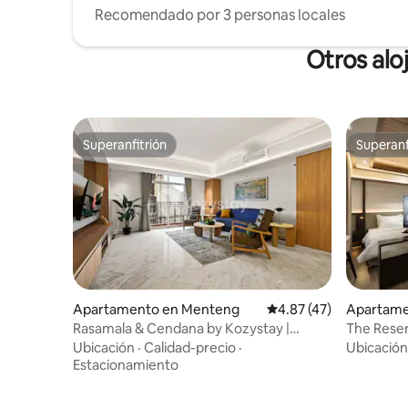
Recomendado por 3 personas locales
Otros alo
Superanfitrión
Superanf
Superanfitrión
Superanf
Apartamento en Menteng
Calificación promedio:
4.87 (47)
Apartame
Kelapa D
Rasamala & Cendana by Kozystay |
The Reser
Residencia de 2 dormitorios
en Yakar
Ubicación
·
Calidad-precio
·
Ubicación
Estacionamiento