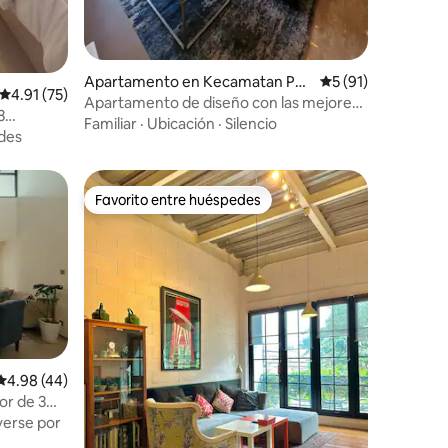
Apartamento en Kecamatan Pag
Calificación prome
5 (91)
Calificación promedio: 4.91 de 5, 75 reseñas
4.91 (75)
edangan
Apartamento de diseño con las mejores
3
vistas @Branz BSD 1 dormitorio
Familiar
·
Ubicación
·
Silencio
des
Favorito entre huéspedes
rido
Favorito entre huéspedes
Calificación promedio: 4.98 de 5, 44 reseñas
4.98 (44)
or de 3
erse por