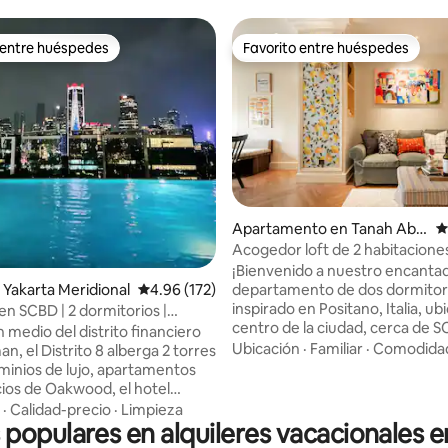
 entre huéspedes
Favorito entre huéspedes
 entre huéspedes
Favorito entre huéspedes
Apartamento en Tanah Aba
C
ng
Acogedor loft de 2 habitaciones
4.99 de 5, 104 reseñas
centro de Sudirman | Diseño art
¡Bienvenido a nuestro encanta
Positano
departamento de dos dormitor
Yakarta Meridional
Calificación promedio: 4.96 de 5, 172 reseñas
4.96 (172)
inspirado en Positano, Italia, ub
 en SCBD | 2 dormitorios |
centro de la ciudad, cerca de S
o a Ashta
 medio del distrito financiero
área de Sudirman! Mi espacio o
Ubicación
·
Familiar
·
Comodida
n, el Distrito 8 alberga 2 torres
impresionantes vistas de la ciu
inios de lujo, apartamentos
cocina totalmente equipada y u
cios de Oakwood, el hotel
estar cómoda y elegante, perf
una prestigiosa oficina y el
·
Calidad-precio
·
Limpieza
relajarse después de un día de
s populares en alquileres vacacionales e
entro comercial Ashta. El
exploración. Disfrutarás de un fácil
jo está integrado en cada