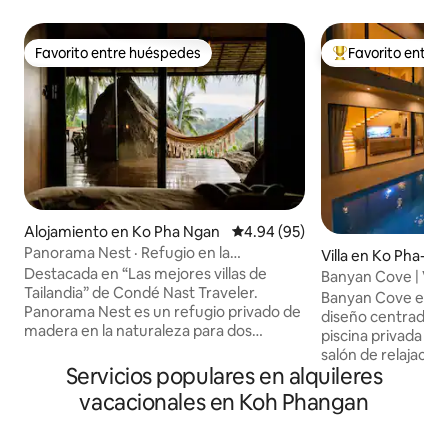
Favorito entre huéspedes
Favorito entre
Favorito entre huéspedes
Favorito entre hu
Alojamiento en Ko Pha Ngan
Calificación promedio: 4.94 de 
4.94 (95)
Panorama Nest · Refugio en la
Villa en Ko Pha-ng
naturaleza con vista al mar y aire
Destacada en “Las mejores villas de
Banyan Cove | Vill
acondicionado
Tailandia” de Condé Nast Traveler.
salada y salón hun
Banyan Cove es un
Panorama Nest es un refugio privado de
diseño centrada a
madera en la naturaleza para dos
piscina privada de
personas, rodeado de vegetación
salón de relajación
tropical con vistas panorámicas al mar y
Servicios populares en alquileres
borde del agua. La
a la isla. LO más destacable: 🌅 Vistas
piso al techo abren
vacacionales en Koh Phangan
impresionantes 🛏️ Dormitorio con vista
una amplia terraza 
al mar y aire acondicionado 🌿 Refugio
comedor y sala de 
privado de madera en la naturaleza 🚿