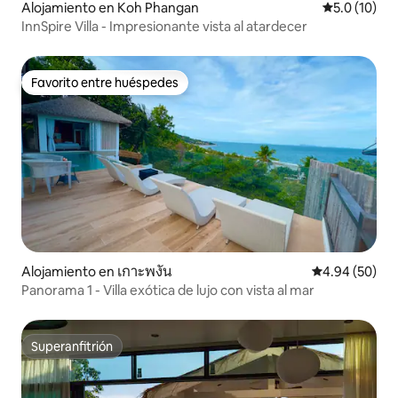
Alojamiento en Koh Phangan
Calificación
5.0 (10)
InnSpire Villa - Impresionante vista al atardecer
Favorito entre huéspedes
Favorito entre huéspedes
Alojamiento en เกาะพงัน
Calificación p
4.94 (50)
Panorama 1 - Villa exótica de lujo con vista al mar
Superanfitrión
Superanfitrión