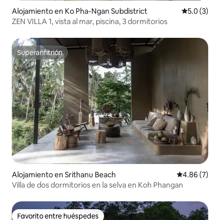
Alojamiento en Ko Pha-Ngan Subdistrict
Calificació
5.0 (3)
ZEN VILLA 1, vista al mar, piscina, 3 dormitorios
Superanfitrión
Superanfitrión
Alojamiento en Srithanu Beach
Calificación
4.86 (7)
Villa de dos dormitorios en la selva en Koh Phangan
Favorito entre huéspedes