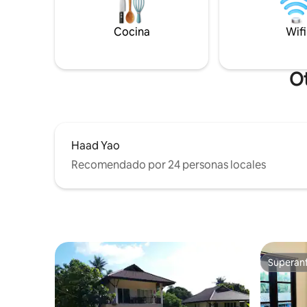
restaurant
tocador ecológicos 🍳 Cocina totalmente
perfecto 
equipada. 🪴 Terraza abierta y sala de
y experime
Cocina
Wifi
estar Perfecto para parejas o viajeros en
isleño po
solitario que buscan comodidad,
famosa. 
tranquilidad y una escapada más relajada
a la isla.
Ot
Haad Yao
Recomendado por 24 personas locales
Superanf
Superanf