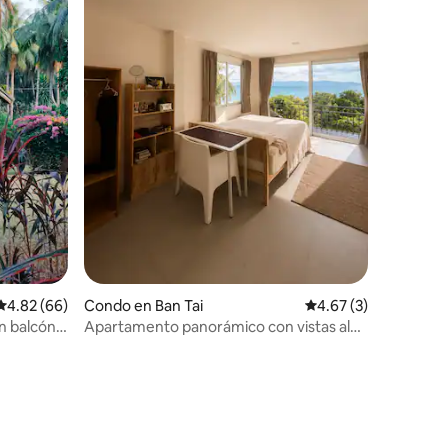
Calificación promedio: 4.82 de 5, 66 reseñas
4.82 (66)
Condo en Ban Tai
Calificación promedio
4.67 (3)
n balcón
Apartamento panorámico con vistas al
mar de 2 dormitorios