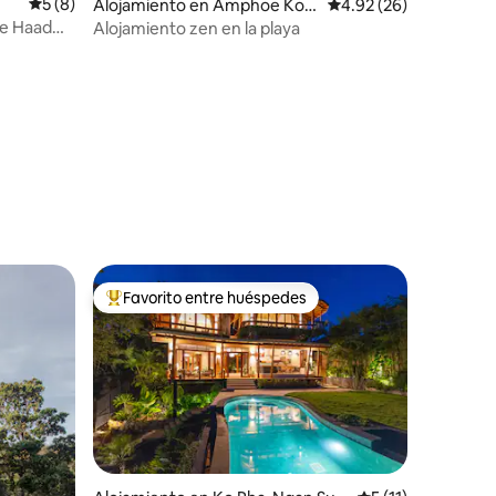
Calificación promedio: 5 de 5, 8 reseñas
5 (8)
Alojamiento en Amphoe Ko P
Calificación promedio:
4.92 (26)
ha-ngan
de Haad
Alojamiento zen en la playa
Favorito entre huéspedes
Favorito entre huéspedes preferido