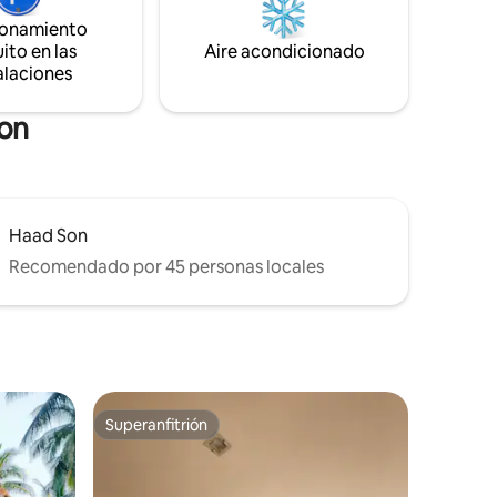
 ruido
playas vírgenes, senderos naturales y
ionamiento
as de
una vibrante cultura local. Reserva ahora
ito en las
Aire acondicionado
rincipios
y disfruta de una experiencia tropical
alaciones
única.
Son
Haad Son
Recomendado por 45 personas locales
Superanfitrión
Superanfitrión