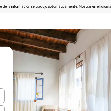
e de la información se tradujo automáticamente. 
Mostrar en el idioma
n las teclas de flecha hacia arriba y hacia abajo o explora con el tact