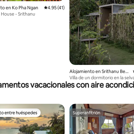
to en Ko Pha Ngan
Calificación promedio: 4.95 de 5, 41 reseñas
4.95 (41)
e House - Srithanu
Alojamiento en Srithanu Beac
h
Villa de un dormitorio en la sel
mentos vacacionales con aire acondi
Phangan
ito entre huéspedes
Superanfitrión
 entre huéspedes preferido
Superanfitrión