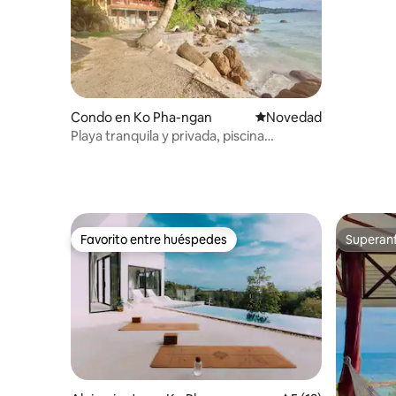
Condo en Ko Pha-ngan
Lugar para hospedarse
Novedad
Playa tranquila y privada, piscina
compartida, Haad Yao
Favorito entre huéspedes
Superanf
Favorito entre huéspedes
Superanf