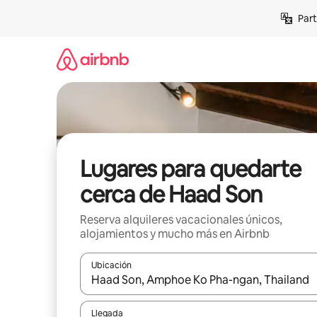
Omite
Part
el
contenido
Lugares para quedarte
cerca de Haad Son
Reserva alquileres vacacionales únicos,
alojamientos y mucho más en Airbnb
Ubicación
Cuando los resultados estén disponibles, navega co
Llegada