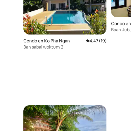
Condo en
Baan JubJub 2
la playa
Condo en Ko Pha Ngan
Calificación promedio:
4.47 (19)
Ban sabai woktum 2