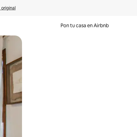
 original
Pon tu casa en Airbnb
o o desliza el dedo.