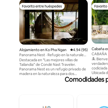
Favorito entre huéspedes
Favorito
Favorito entre huéspedes
Favorito
Cabaña e
Alojamiento en Ko Pha Ngan
Calificación promedio:
4.94 (95)
CABAÑA 
Panorama Nest · Refugio en la naturaleza
LA PLAYA
🏝️ Bien
con vista al mar y aire acondicionado
Destacada en “Las mejores villas de
ATARDEC
verdadero 
Tailandia” de Condé Nast Traveler.
codiciada
Panorama Nest es un refugio privado de
Ubicada d
madera en la naturaleza para dos
bahía de 
Comodidades po
personas, rodeado de vegetación
casa tropi
tropical con vistas panorámicas al mar y a
despertar
la isla. LO más destacable: 🌅 Vistas
disfrutar 
impresionantes 🛏️ Dormitorio con vista al
palmeras
mar y aire acondicionado 🌿 Refugio
atardecer
privado de madera en la naturaleza 🚿
de tu cas
Ducha de efecto lluvia y artículos de