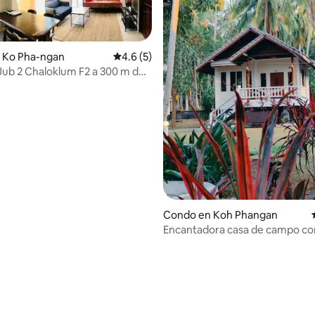
 Ko Pha-ngan
Calificación promedio: 4.6 de 5, 5 reseñas
4.6 (5)
 Chaloklum F2 a 300 m de
 4.47 de 5, 19 reseñas
Condo en Koh Phangan
Encantadora casa de campo co
acogedor