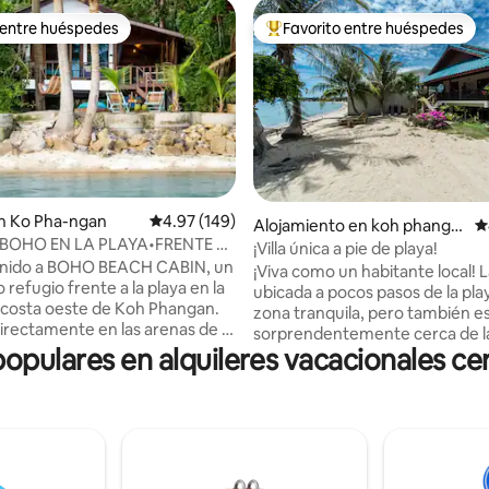
 entre huéspedes
Favorito entre huéspedes
 entre huéspedes
Favorito entre huéspedes prefe
n Ko Pha-ngan
Calificación promedio: 4.97 de 5, 149 reseñas
4.97 (149)
 4.94 de 5, 95 reseñas
Alojamiento en koh phanga
C
BOHO EN LA PLAYA•FRENTE A
n
¡Villa única a pie de playa!
•Hin Kong•VISTAS AL
venido a BOHO BEACH CABIN, un
¡Viva como un habitante local! La
ER•
refugio frente a la playa en la
ubicada a pocos pasos de la pla
 costa oeste de Koh Phangan.
zona tranquila, pero también e
irectamente en las arenas de la
sorprendentemente cerca de la
Hin Kong, esta encantadora
pulares en alquileres vacacionales ce
de los restaurantes y de la vida
cal de playa te invita a
Ofrecemos servicio de limpieza d
 con el sonido del océano,
electricidad está incluida. ¡No h
del café de la mañana bajo las
adicionales! La villa cuenta con un
 que se mecen y contemplar
enorme balcón/patio con vistas 
es inolvidables desde la puerta
laguna, a las islas de Koh Samui y
a. Rodeada de cafeterías,
parque nacional de Ang Thong.