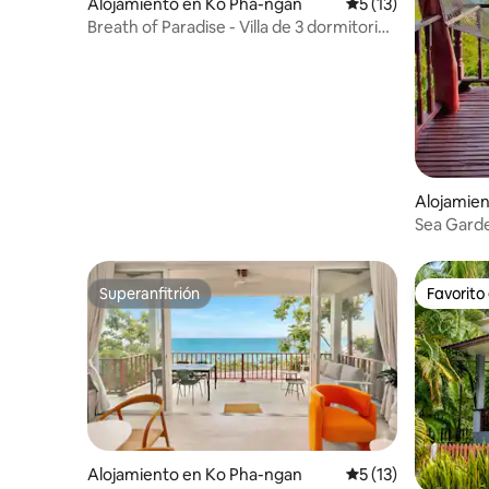
Alojamiento en Ko Pha-ngan
Calificación promed
5 (13)
Breath of Paradise - Villa de 3 dormitorios
con vistas al mar
Alojamien
Sea Garde
Superanfitrión
Favorito
Superanfitrión
Favorito
Alojamiento en Ko Pha-ngan
Calificación promed
5 (13)