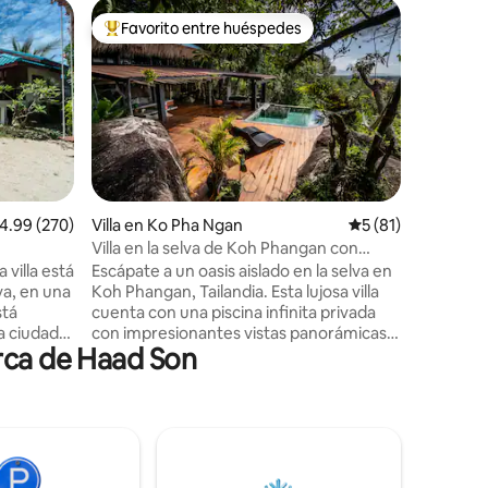
Villa en
Favorito entre huéspedes
Superanf
rido
Favorito entre huéspedes preferido
Superanf
Sea La Vi
Mantenlo 
impresion
piscina p
pocos pas
“playa secreta”. Impre
panorámica
increíble
todo el año. Sea La Villa es ade
alificación promedio: 4.99 de 5, 270 reseñas
4.99 (270)
Villa en Ko Pha Ngan
Calificación prome
5 (81)
familias,
Villa en la selva de Koh Phangan con
cualquie
piscina infinita y vistas al mar
 villa está
Escápate a un oasis aislado en la selva en
vacacion
ya, en una
Koh Phangan, Tailandia. Esta lujosa villa
inolvidab
stá
cuenta con una piscina infinita privada
lugar tra
 ciudad,
con impresionantes vistas panorámicas
rca de Haad Son
 nocturna.
al mar, un espacioso dormitorio king y
iario y la
una sala de estar de planta abierta con
ay tarifas
todas las comodidades modernas.
Rodeada de exuberante selva, la villa
a la
ofrece total privacidad y tranquilidad.
 al
Ideal para parejas que buscan un refugio
tranquilo. A poca distancia en auto de