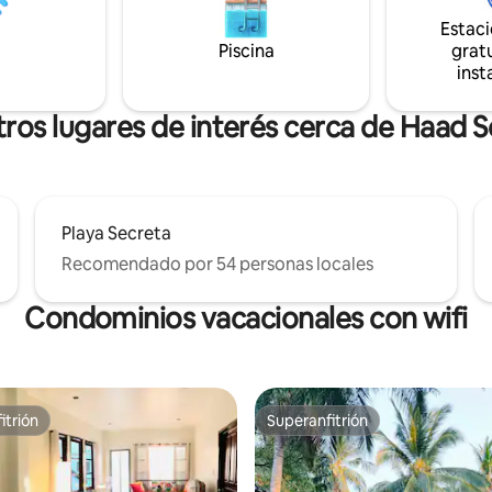
es y bares de playa, es el lugar
«Atención: es posible que haya
para bajar el ritmo, reconectar
Estac
alrededor de la villa todos los dí
ntar el relajado estilo de vida
Piscina
gratu
10:00 a. m. a 5:00 p. m., hasta p
r el que Koh Phangan es
inst
de junio de 2026».
🌅✨
ros lugares de interés cerca de Haad 
Playa Secreta
Recomendado por 54 personas locales
Condominios vacacionales con wifi
itrión
Superanfitrión
itrión
Superanfitrión