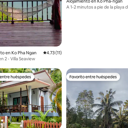
io: 5 de 5, 13 reseñas
Alojamiento en Ko Pha-ngan
A 1-2 minutos a pie de la playa 
Yao | Saya Home
to en Ko Pha Ngan
Calificación promedio: 4.73 de 5, 11 reseñas
4.73 (11)
n 2 - Villa Seaview
 entre huéspedes
Favorito entre huéspedes
 entre huéspedes
Favorito entre huéspedes
io: 5 de 5, 13 reseñas