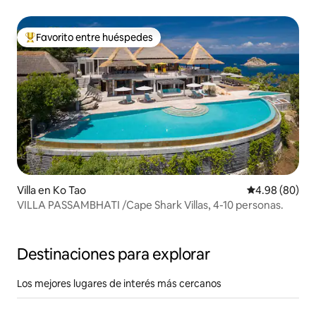
Favorito entre huéspedes
Favorito entre huéspedes preferido
Villa en Ko Tao
Calificación p
4.98 (80)
VILLA PASSAMBHATI /Cape Shark Villas, 4-10 personas.
Destinaciones para explorar
Los mejores lugares de interés más cercanos