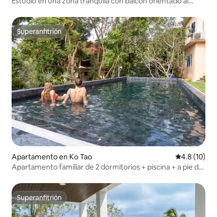
Estudio en una zona tranquila con balcón orientado al
oeste
Superanfitrión
Superanfitrión
Apartamento en Ko Tao
Calificación
4.8 (10)
Apartamento familiar de 2 dormitorios + piscina + a pie de
las playas
Superanfitrión
Superanfitrión