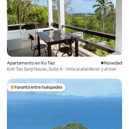
Apartamento en Ko Tao
Lugar para ho
Novedad
Koh Tao Sanji House, Suite 4 - Vista al atardecer y al mar
Favorito entre huéspedes
Favorito entre huéspedes preferido