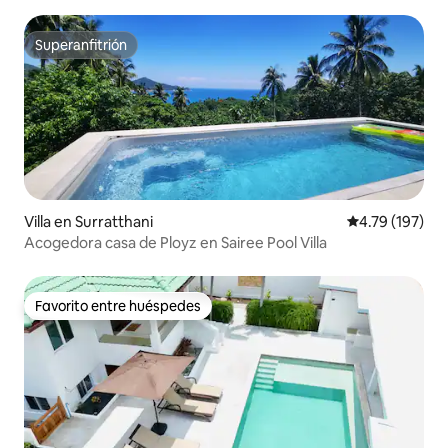
atardecer
Superanfitrión
Superanfitrión
Villa en Surratthani
Calificación p
4.79 (197)
Acogedora casa de Ployz en Sairee Pool Villa
Favorito entre huéspedes
Favorito entre huéspedes