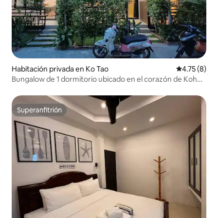
Habitación privada en Ko Tao
Calificación
4.75 (8)
Bungalow de 1 dormitorio ubicado en el corazón de Koh
Tao
Superanfitrión
Superanfitrión