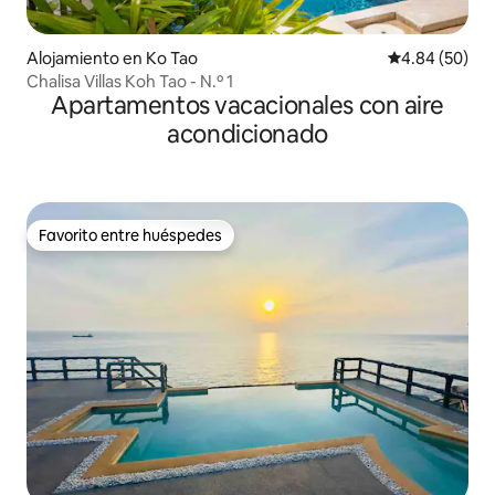
Alojamiento en Ko Tao
Calificación p
4.84 (50)
Chalisa Villas Koh Tao - N.º 1
Apartamentos vacacionales con aire
acondicionado
Favorito entre huéspedes
Favorito entre huéspedes