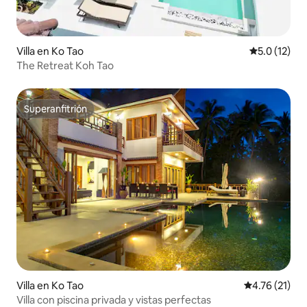
Villa en Ko Tao
Calificación
5.0 (12)
The Retreat Koh Tao
Superanfitrión
Superanfitrión
Villa en Ko Tao
Calificación 
4.76 (21)
Villa con piscina privada y vistas perfectas