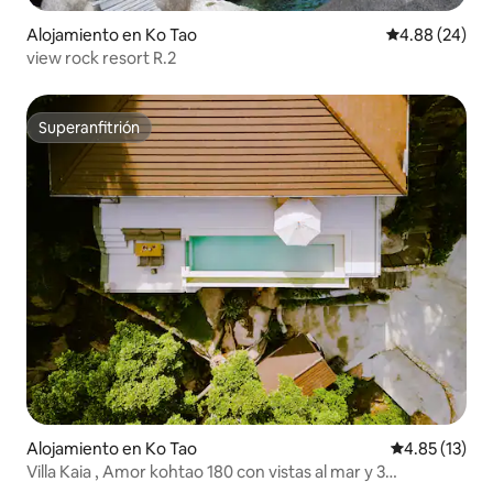
Alojamiento en Ko Tao
Calificación p
4.88 (24)
view rock resort R.2
Superanfitrión
Superanfitrión
Alojamiento en Ko Tao
Calificación 
4.85 (13)
Villa Kaia , Amor kohtao 180 con vistas al mar y 3
dormitorios