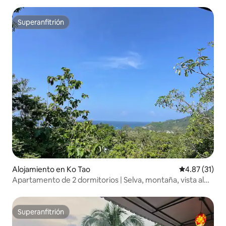
Superanfitrión
Superanfitrión
Alojamiento en Ko Tao
Calificación 
4.87 (31)
Apartamento de 2 dormitorios | Selva, montaña, vista al
atardecer en el océano
Superanfitrión
Superanfitrión