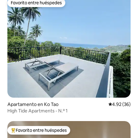
Favorito entre huéspedes
Favorito entre huéspedes
Apartamento en Ko Tao
Calificación p
4.92 (36)
High Tide Apartments - N.º 1
Favorito entre huéspedes
Favorito entre huéspedes preferido