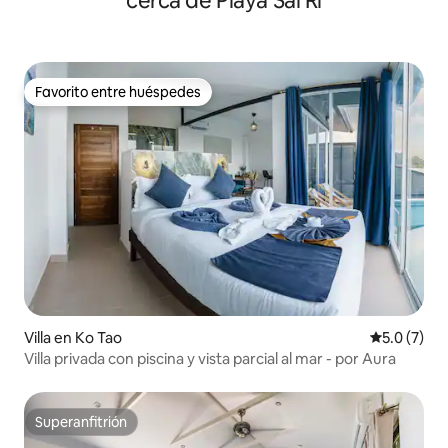
cerca de Playa Sai Ri
Favorito entre huéspedes
Favorito entre huéspedes
Villa en Ko Tao
Calificació
5.0 (7)
Villa privada con piscina y vista parcial al mar - por Aura
Superanfitrión
Superanfitrión