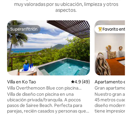
muy valoradas por su ubicación, limpieza y otros
aspectos.
Superanfitrión
Favorito entre
Superanfitrión
Favorito entre hu
Villa en Ko Tao
Calificación promedio: 4.9 de 
4.9 (49)
Apartamento en K
Villa Overthemoon Blue con piscina
Gran apartamento 
privada y vistas al mar
cerca de la playa d
Villa de diseño con piscina en una
Nuestro gran apar
ubicación privada/tranquila. A pocos
45 metros cuadra
pasos de Sairee Beach. Perfecta para
diseño moderno y
parejas, recién casados y personas que
tiene impresionant
viajan solas. La villa está totalmente
playa de Sairee a 
amueblada con dormitorio con aire
distancia. El acce
acondicionado, wifi rápido, sala de estar
través de una car