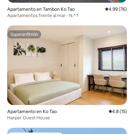
Apartamento en Tambon Ko Tao
Calificación p
4.99 (76)
Apartamentos frente al mar - N.º 1
Superanfitrión
Superanfitrión
Apartamento en Ko Tao
Calificación
4.8 (15)
Harper Guest House