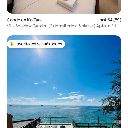
Condo en Ko Tao
Calificación p
4.64 (59)
Villa Seaview Garden (2 dormitorios, 5 plazas) Apto. n.º 1
Favorito entre huéspedes
Favorito entre huéspedes preferido