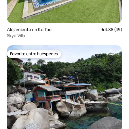
Alojamiento en Ko Tao
Calificación p
4.88 (49)
Skye Villa
Favorito entre huéspedes
Favorito entre huéspedes