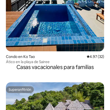
Condo en Ko Tao
Calificación 
4.97 (32)
Ático en la playa de Sairee
Casas vacacionales para familias
Superanfitrión
Superanfitrión