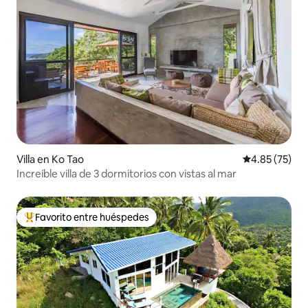
Villa en Ko Tao
Calificación 
4.85 (75)
Increíble villa de 3 dormitorios con vistas al mar
Favorito entre huéspedes
Favorito entre huéspedes preferido