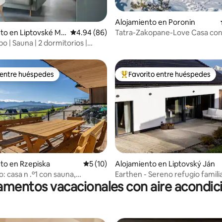
: 4.8 de 5, 10 reseñas
Alojamiento en Poronin
to en Liptovské Ma
Calificación promedio: 4.94 de 5, 86 reseñas
4.94 (86)
Tatra-Zakopane-Love Casa con 
los montes Tatras
o | Sauna | 2 dormitorios |
 entre huéspedes
Favorito entre huéspedes
 entre huéspedes
Favorito entre huéspedes prefe
to en Rzepiska
Calificación promedio: 5 de 5, 10 reseñas
5 (10)
Alojamiento en Liptovský Ján
 4.91 de 5, 11 reseñas
: casa n .º1 con sauna,
Earthen - Sereno refugio familia
mentos vacacionales con aire acondi
y vistas
naturaleza con sauna