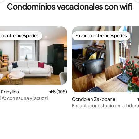
Condominios vacacionales con wifi
ito entre huéspedes
Favorito entre huéspedes
 entre huéspedes preferido
Favorito entre huéspedes
Pribylina
Calificación promedio: 5 de 5, 108 reseñas
5 (108)
 A: con sauna y jacuzzi
Condo en Zakopane
Encantador estudio en la lader
Gubałówka. En el corazón de la