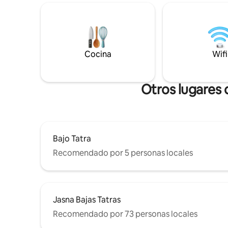
cada noche
senderos desde la cabaña. Relájate en la
moderno y
bañera de hidromasaje bajo las estrellas.
una estan
Estaciones de esquí a 25 minutos en
año. SMRECEK es la opción ideal para una
coche. Se recomienda coche 4x4.
escapada 
Jacuzzi + 80 €/estancia.
Cocina
Wifi
relajante.
espacio c
para relaj
Otros lugares 
Bajo Tatra
Recomendado por 5 personas locales
Jasna Bajas Tatras
Recomendado por 73 personas locales