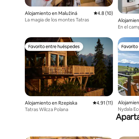
Alojamiento en Malužiná
Calificación promedio
4.8 (10)
La magia de los montes Tatras
Alojamien
tiašovce
En el camp
Liptov
Favorito entre huéspedes
Favorito
Favorito entre huéspedes
Favorito
Alojamien
Alojamiento en Rzepiska
Calificación promedio:
4.91 (11)
Nydala Eco
Tatras Wilcza Polana
Aparta
chimenea 