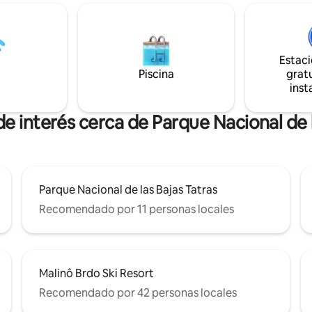
 sean especiales. El interior es
Gubałówka a pie(1 hora) e ir por
 está diseñado para garantizar
teleférico hasta Krupówki (4 mi
cia cómoda durante todo el
Alrededores: rutas de senderi
ciclismo, pistas de esquí.
Estac
romántica o una estadía
Piscina
gratu
 La paz, la naturaleza y el
inst
rean las condiciones perfectas
arse.
de interés cerca de Parque Nacional de l
Parque Nacional de las Bajas Tatras
Recomendado por 11 personas locales
Malinô Brdo Ski Resort
Recomendado por 42 personas locales