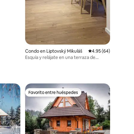
Condo en Liptovský Mikuláš
Calificación promedio:
4.95 (64)
Esquía y relájate en una terraza de
verano
Favorito entre huéspedes
rido
Favorito entre huéspedes