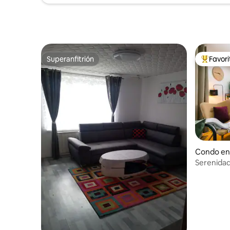
Superanfitrión
Favor
Superanfitrión
Favorito
Condo en 
Serenidad