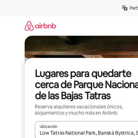
Omite
Part
el
contenido
Lugares para quedarte
cerca de Parque Naciona
de las Bajas Tatras
Reserva alquileres vacacionales únicos,
alojamientos y mucho más en Airbnb
Ubicación
Cuando los resultados estén disponibles, navega co