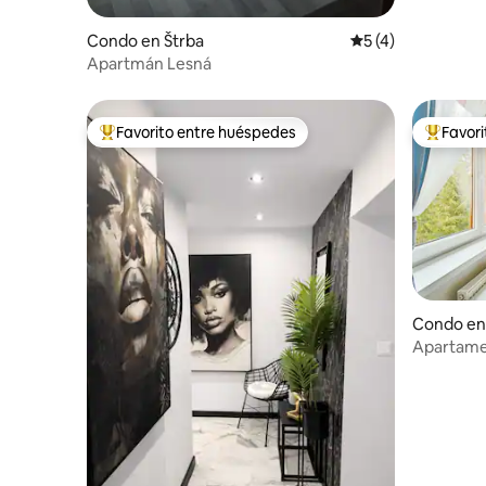
Condo en Štrba
Calificación prome
5 (4)
Apartmán Lesná
Favorito entre huéspedes
Favor
Favorito entre huéspedes preferido
Favorito
Condo en 
Apartamen
de cremal