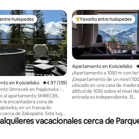
 entre huéspedes
Favorito entre huéspedes
 entre huéspedes
Favorito entre huéspedes prefe
io: 5 de 5, 23 reseñas
Apartamento en Kościelisko
C
¡Apartamento a 1050 m con ter
vistas, máx. 8 personas!
¡Departamento de un nivel (10
to en Kościelisko
Calificación promedio: 4.97 de 5, 139 reseñas
4.97 (139)
ubicado en una casa de madera
nto Smrecek en Pająkówka -
altitud de 1050 sobre el nivel de
emium
do al apartamento SMRECEK,
entrada es independiente. El
n la encantadora zona de
apartamento tiene una gran te
jąkówka, en un tranquilo
ofrecemos tumbonas. Las vistas
erca de Zakopane. Este lugar
montañas "entra" en la sala de e
quileres vacacionales cerca de Parque 
a comodidad con la belleza de
Puedes estacionar tu auto en la
ñas. El departamento ofrece
propiedad. La sauna y la chime
 impresionante de los montes
gratuitas ,el jacuzzi 2x (jacuzzi 
 que hace que cada mañana y
madera) pagó extra. Puedes lle