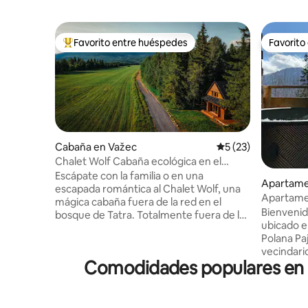
Favorito entre huéspedes
Favorito
Favorito entre huéspedes preferido
Favorito
Cabaña en Važec
Calificación promed
5 (23)
Chalet Wolf Cabaña ecológica en el
bosque en los Tatras
Escápate con la familia o en una
Apartamen
escapada romántica al Chalet Wolf, una
Apartame
mágica cabaña fuera de la red en el
Clase Pr
Bienveni
bosque de Tatra. Totalmente fuera de la
ubicado e
red y con energía solar (en invierno, se
Polana Pa
necesita un uso consciente de la
vecindario c
electricidad, puede ser necesario un
Comodidades populares en al
combina l
generador). Disfruta de unas vistas
las monta
impresionantes de los montes Tatra,
una vista
puestas de sol, el silencio del bosque,
Tatra, lo
noches acogedoras junto a la chimenea y