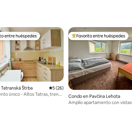
dio: 5 de 5, 4 reseñas
ito entre huéspedes
Favorito entre huéspedes
 entre huéspedes preferido
Favorito entre huéspedes prefe
Tatranská Štrba
Calificación promedio: 5 de 5, 26 reseñas
5 (26)
to único - Altos Tatras, tren
Condo en Pavčina Lehota
lera 400 m
Amplio apartamento con vistas 
montaña.