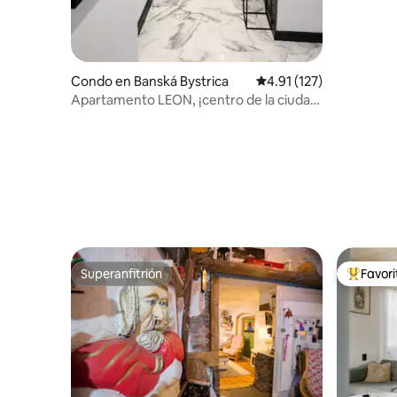
Condo en Banská Bystrica
Calificación promedio: 
4.91 (127)
Apartamento LEON, ¡centro de la ciudad
con garaje privado!
Superanfitrión
Favor
Superanfitrión
Favorito