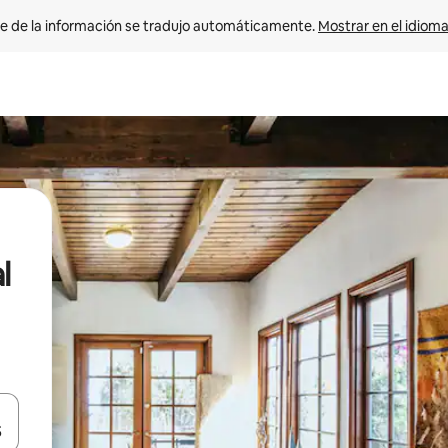
e de la información se tradujo automáticamente. 
Mostrar en el idioma
l
n las teclas de flecha hacia arriba y hacia abajo o explora con el tact