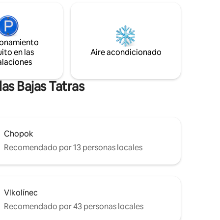
para unas vacaciones llenas de
nutos).
senderismo, esquí o relajación en aguas
smo y
termales, todo a 30 minutos en coche.
ionamiento
ito en las
Aire acondicionado
alaciones
as Bajas Tatras
Chopok
Recomendado por 13 personas locales
Vlkolínec
Recomendado por 43 personas locales