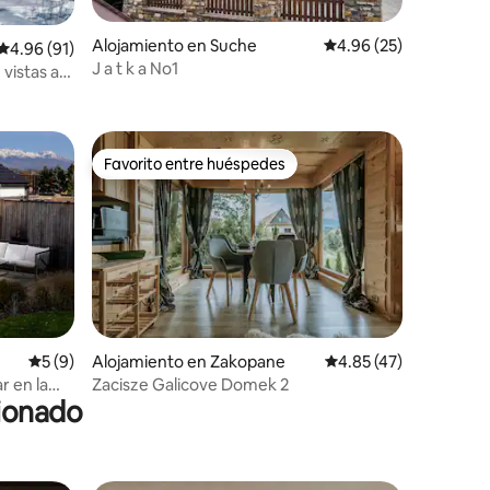
Alojamiento en Suche
Calificación promedio:
4.96 (25)
Calificación promedio: 4.96 de 5, 91 reseñas
4.96 (91)
J a t k a No1
vistas a
Favorito entre huéspedes
rido
Favorito entre huéspedes
Calificación promedio: 5 de 5, 9 reseñas
5 (9)
Alojamiento en Zakopane
Calificación promedio:
4.85 (47)
r en la
Zacisze Galicove Domek 2
cionado