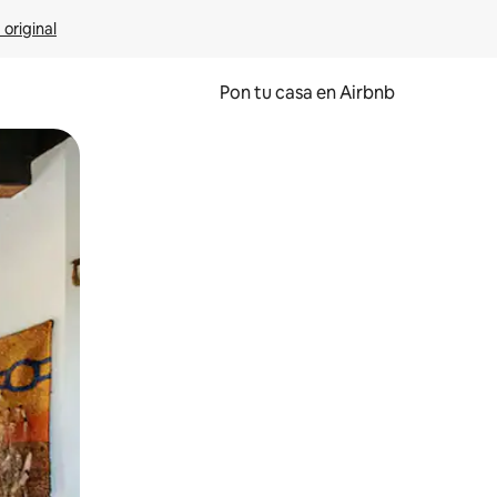
 original
Pon tu casa en Airbnb
o o desliza el dedo.