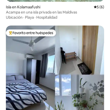
Isla en Kolamaafushi
Calificac
5 (6)
Acampa en una isla privada en las Maldivas
Ubicación
·
Playa
·
Hospitalidad
Favorito entre huéspedes
Favorito entre huéspedes preferido