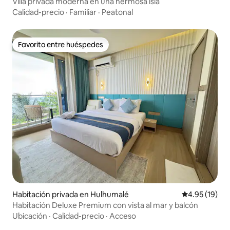
Villa privada moderna en una hermosa isla
Calidad-precio
·
Familiar
·
Peatonal
Favorito entre huéspedes
Favorito entre huéspedes
Habitación privada en Hulhumalé
Calificación 
4.95 (19)
Habitación Deluxe Premium con vista al mar y balcón
Ubicación
·
Calidad-precio
·
Acceso