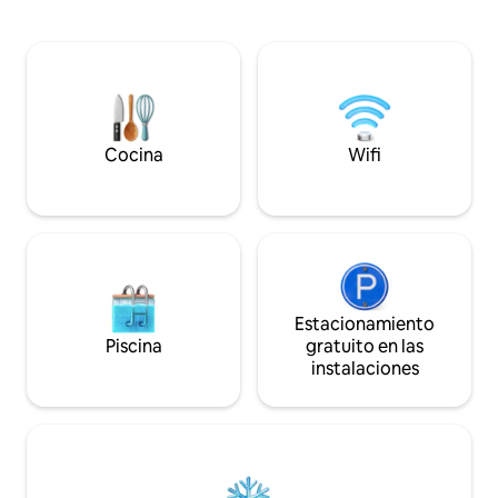
dividida en diferentes tipos de villa. >
como alojamiento e
Comidas, traslado al aeropuerto de
regulaciones de M
excursiones (se aplican cargos
referencia de res
adicionales) Por favor, envíame un
fines de inmigrac
mensaje antes de enviar la solicitud de
completar tu rese
reserva para organizar el transporte
solicitar la refere
hacia y desde el aeropuerto MLE.
necesario, ya que
para uso de Inmigr
Cocina
Wifi
Estacionamiento
Piscina
gratuito en las
instalaciones