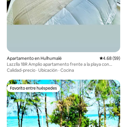
Apartamento en Hulhumalé
Calificación p
4.68 (59)
Lazzlla 1BR Amplio apartamento frente a la playa con
vistas al mar
Calidad-precio
·
Ubicación
·
Cocina
Favorito entre huéspedes
Favorito entre huéspedes