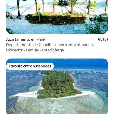
Apartamento en Malé
Calificac
5 (8)
Departamento de 2 habitaciones frente al mar en
Hulhumalé: acogedor y totalmente equipado
Ubicación
·
Familiar
·
Estadía larga
Favorito entre huéspedes
Favorito entre huéspedes