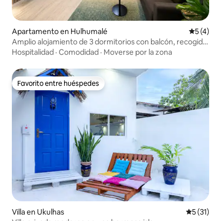
Apartamento en Hulhumalé
Calificac
5 (4)
Amplio alojamiento de 3 dormitorios con balcón, recogida
en el aeropuerto | Playa a 5 minutos
Hospitalidad
·
Comodidad
·
Moverse por la zona
Favorito entre huéspedes
Favorito entre huéspedes
Villa en Ukulhas
Calificaci
5 (31)