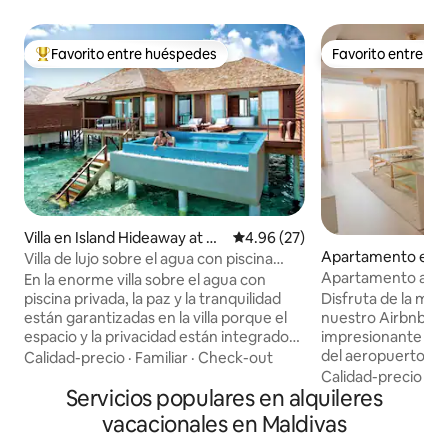
Favorito entre huéspedes
Favorito entre h
Favorito entre huéspedes preferido
Favorito entre h
Villa en Island Hideaway at D
Calificación promedio: 4.96 de 
4.96 (27)
honakulhi
Apartamento en 
Villa de lujo sobre el agua con piscina
privada
Apartamento a pie 
En la enorme villa sobre el agua con
mar
piscina privada, la paz y la tranquilidad
Disfruta de la má
están garantizadas en la villa porque el
nuestro Airbnb fre
espacio y la privacidad están integrados
impresionante vist
en la esencia misma de este paraíso. >
del aeropuerto. 
Calidad-precio
·
Familiar
·
Check-out
Villa entera sobre el agua en una isla
king y dormitorio d
Calidad-precio
·
Ub
privada de 5 estrellas. > Piscina privada. >
Servicios populares en alquileres
belleza pintoresca,
2 adultos y 3 niños. > 190 metros
perfecto junto al mar. **Ten en
vacacionales en Maldivas
cuadrados. > Posibilidad de estancia
que nuestra propie