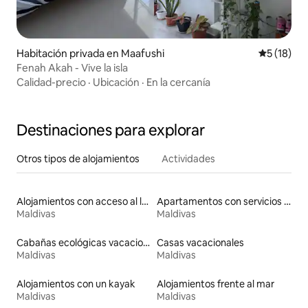
Habitación privada en Maafushi
Calificaci
5 (18)
Fenah Akah - Vive la isla
Calidad-precio
·
Ubicación
·
En la cercanía
Destinaciones para explorar
Otros tipos de alojamientos
Actividades
Alojamientos con acceso al lago
Apartamentos con servicios incluidos vacacionales
Maldivas
Maldivas
Cabañas ecológicas vacacionales
Casas vacacionales
Maldivas
Maldivas
Alojamientos con un kayak
Alojamientos frente al mar
Maldivas
Maldivas