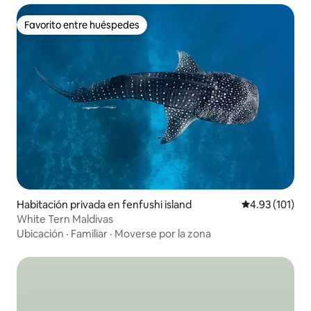
Favorito entre huéspedes
Favorito entre huéspedes
Habitación privada en fenfushi island
Calificación p
4.93 (101)
White Tern Maldivas
Ubicación
·
Familiar
·
Moverse por la zona