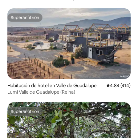
Superanfitrión
Superanfitrión
Habitación de hotel en Valle de Guadalupe
Calificación pr
4.84 (414)
Lumi Valle de Guadalupe (Reina)
Superanfitrión
Superanfitrión