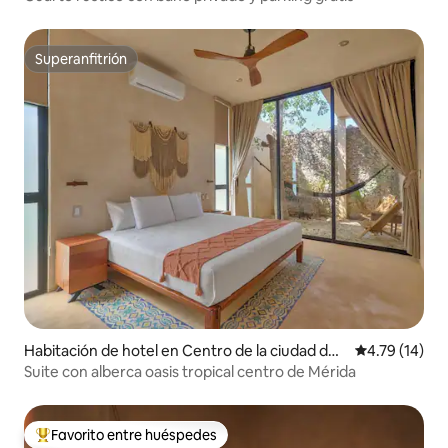
Superanfitrión
Superanfitrión
Habitación de hotel en Centro de la ciudad de
Calificación 
4.79 (14)
Mérida
Suite con alberca oasis tropical centro de Mérida
Favorito entre huéspedes
Favorito entre huéspedes preferido