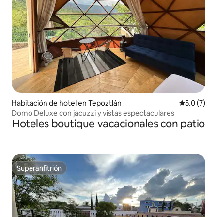
Habitación de hotel en Tepoztlán
Calificació
5.0 (7)
Domo Deluxe con jacuzzi y vistas espectaculares
Hoteles boutique vacacionales con patio
Superanfitrión
Superanfitrión