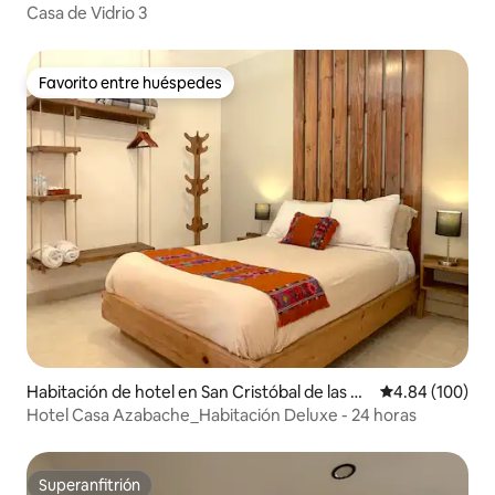
Casa de Vidrio 3
Favorito entre huéspedes
Favorito entre huéspedes
Habitación de hotel en San Cristóbal de las Ca
Calificación pr
4.84 (100)
sas
Hotel Casa Azabache_Habitación Deluxe - 24 horas
Superanfitrión
Superanfitrión