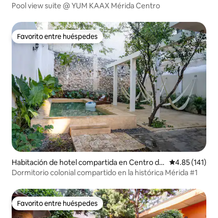
e Mérida
Pool view suite @ YUM KAAX Mérida Centro
Favorito entre huéspedes
Favorito entre huéspedes
Habitación de hotel compartida en Centro de
Calificación p
4.85 (141)
la ciudad de Mérida
Dormitorio colonial compartido en la histórica Mérida #1
Favorito entre huéspedes
Favorito entre huéspedes