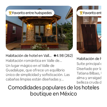
Favorito entre huéspedes
Favorito entre
Favorito entre huéspedes preferido
Favorito entre hu
Habitación de hotel en Valle
Calificación promedio: 4.98 de 5
4.98 (262)
Habitación de hot
de Guadalupe
Habitación romántica en Valle de
Suite principal en 
Guadalupe
Un lugar mágico en el Valle de
frente al mar
Diseñado por la r
Guadalupe, que ofrece un equilibrio
Tatiana Bilbao, UK
único de simplicidad y sofisticación. Las
alma y arraigado, 
cabañas limpias están diseñadas y
belleza cruda de l
decoradas para proporcionar el
Comodidades populares de los hoteles
Nuestro concepto 
ambiente más acogedor y están
de un B&B con el se
boutique en México
equipadas con comodidades de primera
comodidades de un 
clase para una estancia auténtica y
invitamos a exper
confortable. ¡Tenemos aire
extraordinario: un
acondicionado, calentador,WI FI, ducha