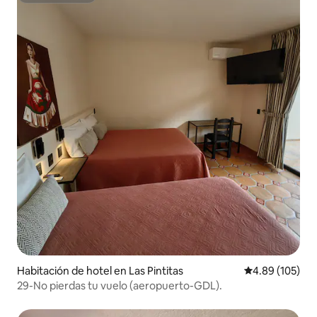
Habitación de hotel en Las Pintitas
Calificación pr
4.89 (105)
29-No pierdas tu vuelo (aeropuerto-GDL).