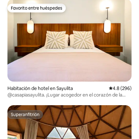
Favorito entre huéspedes
Favorito entre huéspedes
Habitación de hotel en Sayulita
Calificación p
4.8 (296)
@casapiasayulita. ¡Lugar acogedor en el corazón de la
ciudad!
Superanfitrión
Superanfitrión