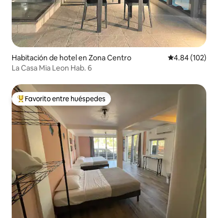
Habitación de hotel en Zona Centro
Calificación pr
4.84 (102)
La Casa Mia Leon Hab. 6
Favorito entre huéspedes
Favorito entre huéspedes preferido