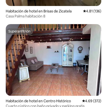
Habitación de hotel en Brisas de Zicatela
Calificación p
4.81 (136)
Casa Palma habitación 8
Superanfitrión
Superanfitrión
Habitación de hotel en Centro Histórico
Calificación pr
4.69 (372)
Cuarto rústico con baño privado y parking gratis