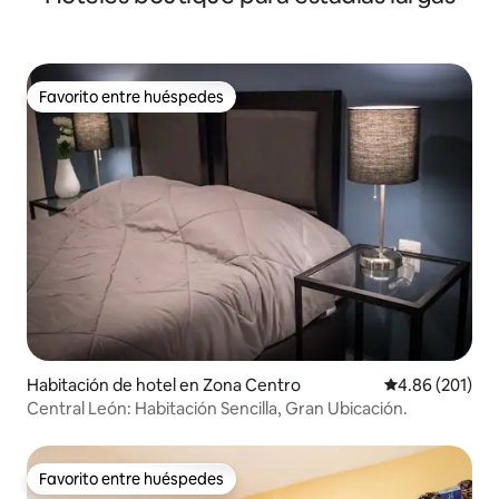
Favorito entre huéspedes
Favorito entre huéspedes
Habitación de hotel en Zona Centro
Calificación pr
4.86 (201)
Central León: Habitación Sencilla, Gran Ubicación.
Favorito entre huéspedes
Favorito entre huéspedes