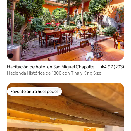
Habitación de hotel en San Miguel Chapultep
Calificación pr
4.97 (203)
ec
Hacienda Histórica de 1800 con Tina y King Size
Favorito entre huéspedes
Favorito entre huéspedes