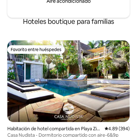
Aire acondicionado
Hoteles boutique para familias
Favorito entre huéspedes
Favorito entre huéspedes
Habitación de hotel compartida en Playa Zipo
Calificación pr
4.89 (394)
lite
Casa Nudista - Dormitorio compartido con aire-6&9p