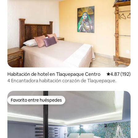
Habitación de hotel en Tlaquepaque Centro
Calificación p
4.87 (192)
4 Encantadora habitación corazón de Tlaquepaque.
Favorito entre huéspedes
Favorito entre huéspedes