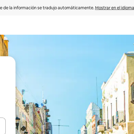
e de la información se tradujo automáticamente. 
Mostrar en el idioma
n las teclas de flecha hacia arriba y hacia abajo o explora con el tact