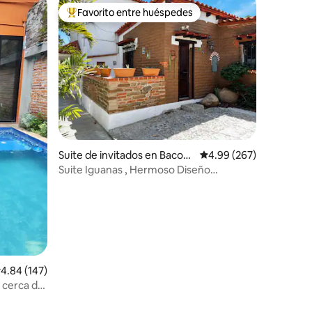
Favorito entre huéspedes
Favorito entre huéspedes preferido
Suite de invitados en Bacoc
Calificación promedio: 
4.99 (267)
ho
Suite Iguanas , Hermoso Diseño
Mexicano / Bacocho
alificación promedio: 4.84 de 5, 147 reseñas
4.84 (147)
a cerca de