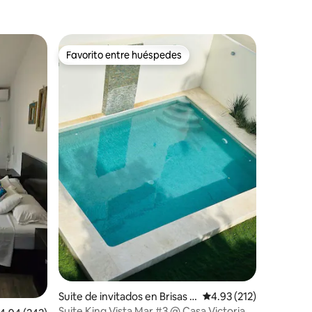
Favorito entre huéspedes
Favorito entre huéspedes
Suite de invitados en Brisas d
Calificación promedio: 
4.93 (212)
e Zicatela
Suite King Vista Mar #3 @ Casa Victoria,