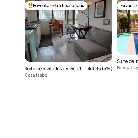
Favorito entre huéspedes
Favorito
Favorito entre huéspedes preferido
Favorito
Suite de 
vaca
Bungalow 
Suite de invitados en Guadal
Calificación promedio: 
4.96 (519)
ajara
Casa Isabel