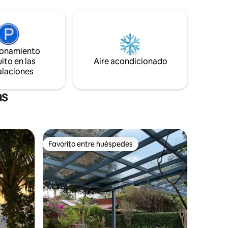
oca
15-20 minutos a pie del Centro.
urantes y
Superhosts de 5 estrellas por años
 y
estaremos encantados de darte la
El barrio
bienvenida. Echale un vistazo a nuestra
Casita para comparar.
ionamiento
ito en las
Aire acondicionado
alaciones
as
Favorito entre huéspedes
Favorito entre huéspedes