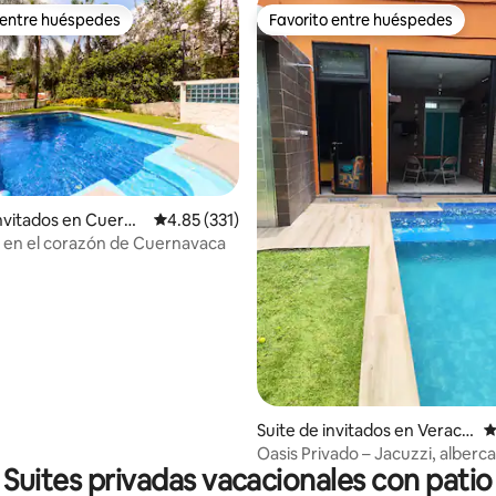
 entre huéspedes
Favorito entre huéspedes
 entre huéspedes
Favorito entre huéspedes
invitados en Cuerna
Calificación promedio: 4.85 de 5, 331 reseñas
4.85 (331)
en el corazón de Cuernavaca
4.96 de 5, 519 reseñas
Suite de invitados en Veracr
C
uz
Oasis Privado – Jacuzzi, alberc
Suites privadas vacacionales con patio
la playa