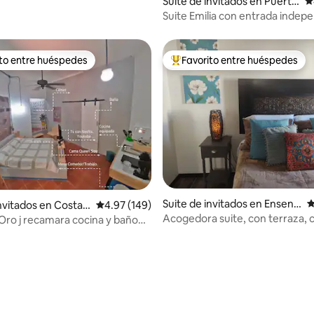
4.91 de 5, 216 reseñas
Suite de invitados en Puerto
C
Vallarta
Suite Emilia con entrada indep
terraza
ito entre huéspedes
Favorito entre huéspedes
 entre huéspedes preferido
Favorito entre huéspedes prefe
Suite de invitados en Ensena
C
invitados en Costa
Calificación promedio: 4.97 de 5, 149 reseñas
4.97 (149)
da
Acogedora suite, con terraza, 
Oro j recamara cocina y baño
mar.