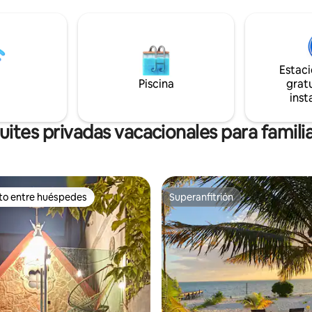
as y
en una calle tranquila, pero a p
 playa para su uso! Tómate
distancia a pie de bonitos resta
de café y observa cómo sale el
bares en el centro de Coyoacán
el horizonte y la playa cobra
estaciones de metro/metrobús. 
incluye el Museo Frida Khalo.
Estac
Piscina
gratu
inst
uites privadas vacacionales para famili
ito entre huéspedes
Superanfitrión
 entre huéspedes preferido
Superanfitrión