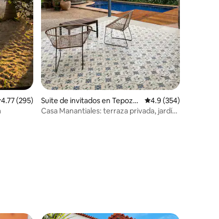
alificación promedio: 4.77 de 5, 295 reseñas
4.77 (295)
Suite de invitados en Tepoztl
Calificación promedio:
4.9 (354)
án
a
Casa Manantiales: terraza privada, jardín,
alberca