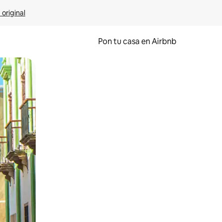
 original
Pon tu casa en Airbnb
o o desliza el dedo.