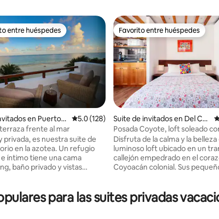
ito entre huéspedes
Favorito entre huéspedes
 entre huéspedes preferido
Favorito entre huéspedes
invitados en Puerto
Calificación promedio: 5.0 de 5, 128 reseñas
5.0 (128)
Suite de invitados en Del Car
C
men
 terraza frente al mar
Posada Coyote, loft soleado co
4.93 de 5, 134 reseñas
en Coyoacán
 privada, es nuestra suite de
Disfruta de la calma y la belleza
orio en la azotea. Un refugio
luminoso loft ubicado en un tra
e íntimo tiene una cama
callejón empedrado en el coraz
ng, baño privado y vistas
Coyoacán colonial. Sus pequeñ
 al mar con su propio balcón. Tu
detalles te harán sentir como e
nta con una nevera pequeña,
Disfruta de un café por la mañ
ulares para las suites privadas vacaci
TV de pantalla plana y te
relájate en la terraza después d
onamos agua embotellada para
agitado en la ciudad. El loft est
sador de agua según sea
en la parte superior de la casa p