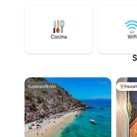
necesario. ¡También toallas, sill
Izamal, conocida como la ciudad amarilla,
sombrilla de
tiene varias ruinas mayas y varios
una taza 
restaurantes excelentes que sirven
sol sobre 
cocina local. Estamos a una hora de
vida. Dos personas; ¡una escapada
Mérida, a una hora de la playa y a una
perfecta!
hora de una multitud de cenotes. ¡El Tren
Cocina
Wifi
Maya abrirá pronto y estamos en la ruta!
S
Superanfitrión
Favor
Superanfitrión
Favorito