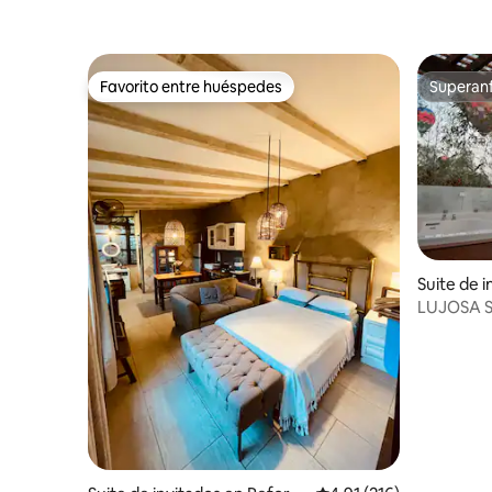
Favorito entre huéspedes
Superanf
Favorito entre huéspedes
Superanf
Suite de i
ncisco M
LUJOSA 
PRIVADO