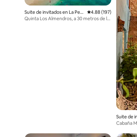
Suite de invitados en La Peñi
Calificación promedio: 
4.88 (197)
ta de Jaltemba
Quinta Los Almendros, a 30 metros de la
playa.
Suite de i
co
Cabaña M
Aeropuer