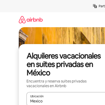
Omite
Part
el
contenido
Alquileres vacacionales
en suites privadas en
México
Encuentra y reserva suites privadas
vacacionales en Airbnb
Ubicación
Cuando los resultados estén disponibles, navega co