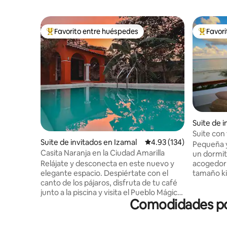
Favorito entre huéspedes
Favor
Favorito entre huéspedes preferido
Favorito
Suite de 
Morelos
Suite con
Suite de invitados en Izamal
Calificación promedio: 
4.93 (134)
Pequeña y
Casita Naranja en la Ciudad Amarilla
un dormit
acogedor 
Relájate y desconecta en este nuevo y
tamaño ki
elegante espacio. Despiértate con el
increíbles
canto de los pájaros, disfruta de tu café
suite cue
junto a la piscina y visita el Pueblo Mágico
Comodidades pop
cafetera, 
cuando quieras. La famosa pirámide y
proporci
convento de Zamna se encuentran a 20
tu dispen
minutos a pie o a 5 minutos en coche.