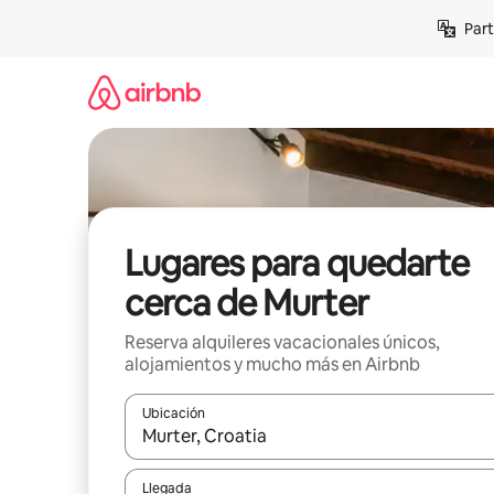
Omite
Part
el
contenido
Lugares para quedarte
cerca de Murter
Reserva alquileres vacacionales únicos,
alojamientos y mucho más en Airbnb
Ubicación
Cuando los resultados estén disponibles, navega co
Llegada