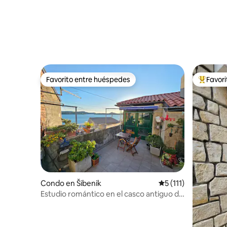
Favorito entre huéspedes
Favor
Favorito entre huéspedes
Favorito
Condo en Šibenik
Calificación promedi
5 (111)
Estudio romántico en el casco antiguo de
Sibenik