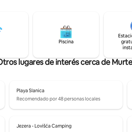
n hay dos camas francesas
multitudes, ruido ni tráfico. De
 La sala de estar está acristalada
por la mañana con el sonido del
es móviles y tiene vistas al mar
canto de los pájaros.
a bahía. La terraza está cubierta
pedes tienen a su disposición 2
 2 columpios, una tabla de
Estac
parrilla, una ducha solar al aire
Piscina
gratu
inst
Otros lugares de interés cerca de Murte
Playa Slanica
Recomendado por 48 personas locales
Jezera - Lovišća Camping