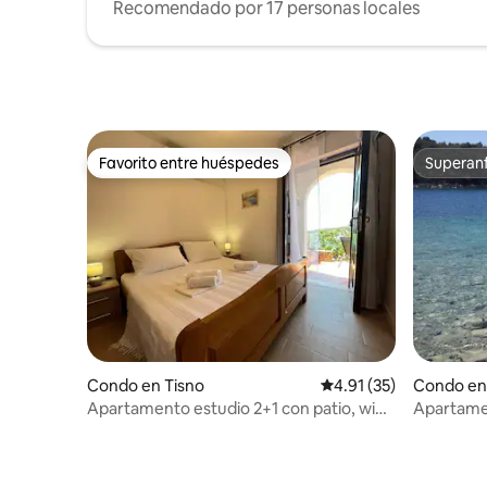
Recomendado por 17 personas locales
Favorito entre huéspedes
Superanf
Favorito entre huéspedes
Superanf
Condo en Tisno
Calificación promedio:
4.91 (35)
Condo en 
Apartamento estudio 2+1 con patio, wifi,
Apartamen
aire acondicionado