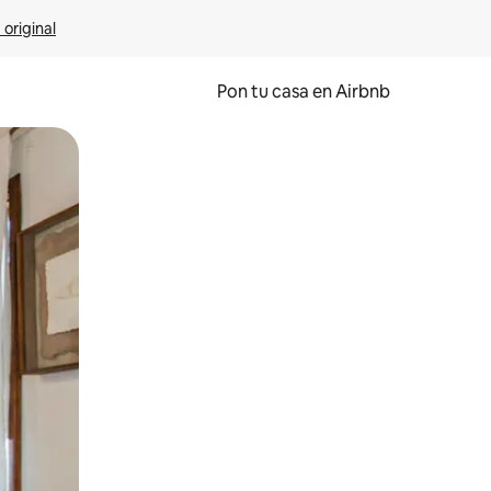
 original
Pon tu casa en Airbnb
o o desliza el dedo.