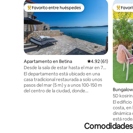
Favorito entre huéspedes
Favor
Favorito entre huéspedes preferido
Favorito
Apartamento en Betina
Calificación promedio:
4.92 (61)
Desde la sala de estar hasta el mar en 7
pasos :) ¡Nuevo!
El departamento está ubicado en una
casa tradicional restaurada a solo unos
pasos del mar (5 m) y a unos 100-150 m
Bungalow 
del centro de la ciudad, donde
5D kosiri
encontrarás tiendas, restaurantes,
El edificio
farmacias y más. Los huéspedes tienen
costa, en
acceso a todo el hermoso apartamento
dinámica 
con dos dormitorios, sala de estar
está rode
totalmente equipada y parte de la
Comodidades p
sombra de
terraza. La terraza es privada para los
de salón, 
huéspedes de nuestra casa, que