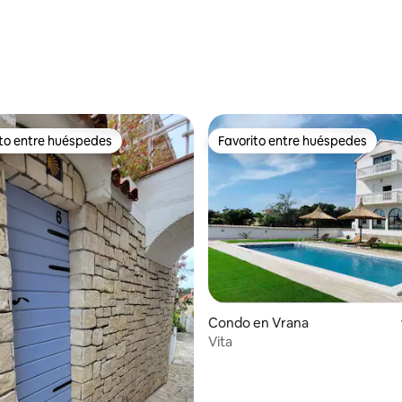
ito entre huéspedes
Favorito entre huéspedes
 entre huéspedes preferido
Favorito entre huéspedes
Condo en Vrana
o: 5 de 5, 111 reseñas
Vita