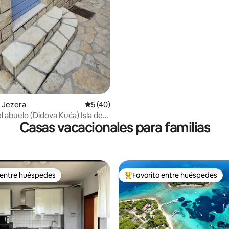
 Jezera
Calificación promedio: 5 de 5, 40 reseñas
5 (40)
l abuelo (Didova Kuća) Isla de
Casas vacacionales para familias
 entre huéspedes
Favorito entre huéspedes
 entre huéspedes
Favorito entre huéspedes prefe