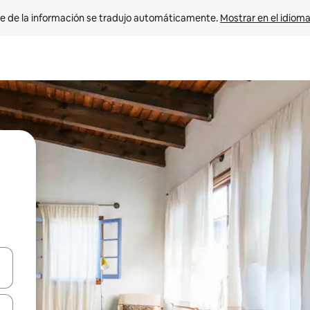
e de la información se tradujo automáticamente. 
Mostrar en el idioma
n las teclas de flecha hacia arriba y hacia abajo o explora con el tact