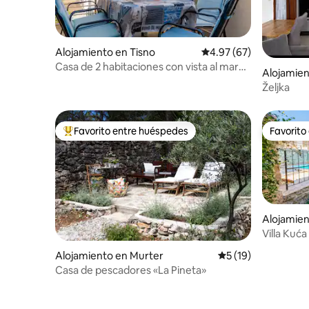
Alojamiento en Tisno
Calificación promedio:
4.97 (67)
Casa de 2 habitaciones con vista al mar
Alojamien
cerca de la playa, estacionamiento
Željka
gratuito y amarradero
Favorito entre huéspedes
Favorito
Favorito entre huéspedes preferido
Favorito
Alojamien
Villa Kuć
AdriaticLu
Alojamiento en Murter
Calificación promed
5 (19)
Casa de pescadores «La Pineta»