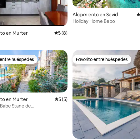
Alojamiento en Sevid
C
Holiday Home Bepo
 4.97 de 5, 67 reseñas
to en Murter
Calificación promedio: 5 de 5, 8 reseñas
5 (8)
 entre huéspedes
Favorito entre huéspedes
 entre huéspedes
Favorito entre huéspedes
to en Murter
Calificación promedio: 5 de 5, 5 reseñas
5 (5)
a Babe Stane de
xuryVillas
io: 5 de 5, 19 reseñas