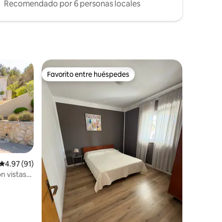
Recomendado por 6 personas locales
Favorito entre huéspedes
rido
Favorito entre huéspedes
Calificación promedio: 4.97 de 5, 91 reseñas
4.97 (91)
n vistas