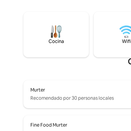
habitació
contiene otro apartamento para dos
(galería).
personas. Hay un amarre de barcos en el
con pared
patio. Todos los costos están incluidos en
y a toda l
el precio, ropa de cama, toallas, aire
y los hués
acondicionado, etc.
tumbonas,
surf, una 
Cocina
Wifi
libre...
Murter
Recomendado por 30 personas locales
Fine Food Murter