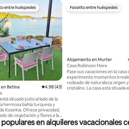
ito entre huéspedes
Favorito entre huéspedes
 entre huéspedes preferido
Favorito entre huéspedes
 4.92 de 5, 61 reseñas
Alojamiento en Murter
Casa Robinson Mare
Pase sus vacaciones en la casa
experimente momentos irreal
rodeado de naturaleza virgen 
en Betina
Calificación promedio: 4.98 de 5, 43 reseñas
4.98 (43)
cristalino. La casa está situada en la bahía
na
de Doca, en la isla de Murter, e
 está situado justo al lado de la
completamente aislado. No se
 la hermosa bahía turquesa y
llegar a la casa en coche, sino a 
de Kosirina. Ofrece privacidad,
minutos a pie desde el aparca
ado de vegetación y flores a la
el campamento Kosirina). Las 
opulares en alquileres vacacionales c
 un olivo centenario. Consta
de verano implican soledad, olo
cocina, dormitorio y baño. En la
naturaleza, una vista maravillosa