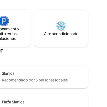
spiértese
de la propiedad. El aeropuerto más
 mar y el
cercano es el aeropuerto de Split, a 40
km de la propiedad.
ionamiento
ito en las
Aire acondicionado
alaciones
r
Slanica
Recomendado por 5 personas locales
Plaža Slanica