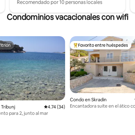
Recomendado por 10 personas locales
Condominios vacacionales con wifi
itrión
Favorito entre huéspedes
itrión
Favorito entre huéspedes prefe
Condo en Skradin
Encantadora suite en el ático co
 4.91 de 5, 35 reseñas
Tribunj
Calificación promedio: 4.74 de 5, 34 reseñas
4.74 (34)
panorámicas de la ciudad
to para 2, junto al mar