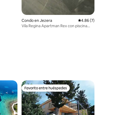
Condo en Jezera
Calificación promedio
4.86 (7)
Vila Regina Apartman Rex con piscina
nueva
Favorito entre huéspedes
rido
Favorito entre huéspedes