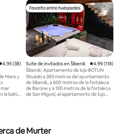
Apartame
Favorito entre huéspedes
Favor
Favorito entre huéspedes
Favorit
Blue Dre
Nuestra v
la isla c
Murter. 
recibirte
alojamien
estar, co
piscina, 
aparcamie
Calificación promedio: 4.95 de 5, 38 reseñas
4.95 (38)
Suite de invitados en Šibenik
Calificación promedio: 
4.99 (118)
mencionad
Šibenik: Apartamento de lujo BOTUN
La tiend
 de Mare y
Situado a 300 metros del ayuntamiento
minutos a
es
de Sibenik, a 600 metros de la fortaleza
a 10-15 m
y mar
de Barone y a 100 metros de la fortaleza
Slanica e
de San Miguel, el apartamento de lujo
n un lugar
Botun cuenta con alojamiento ubicado
 puede
en Šibenik. Wifi gratuito. El apartamento
pie (10
consta de 1 dormitorio separado, 1 baño y
miento en
una sala de estar. La catedral de San
vacaciones
Jacobo está a 300 metros del
erca de Murter
r a
apartamento, mientras que el Museo de
, sin
la Ciudad de Sibenik está a 400 metros