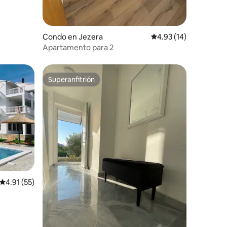
Condo en Jezera
Calificación promedio:
4.93 (14)
Apartamento para 2
Superanfitrión
Superanfitrión
Calificación promedio: 4.91 de 5, 55 reseñas
4.91 (55)