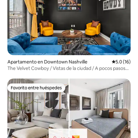
Apartamento en Downtown Nashville
Calificación
5.0 (16)
The Velvet Cowboy / Vistas de la ciudad / A pocos pasos
de Broadway / Piscina
Favorito entre huéspedes
Favorito entre huéspedes