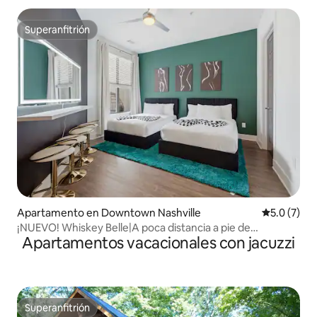
Superanfitrión
Superanfitrión
Apartamento en Downtown Nashville
Calificació
5.0 (7)
¡NUEVO! Whiskey Belle|A poca distancia a pie de
Apartamentos vacacionales con jacuzzi
Broadway y del centro de la ciudad
Superanfitrión
Superanfitrión