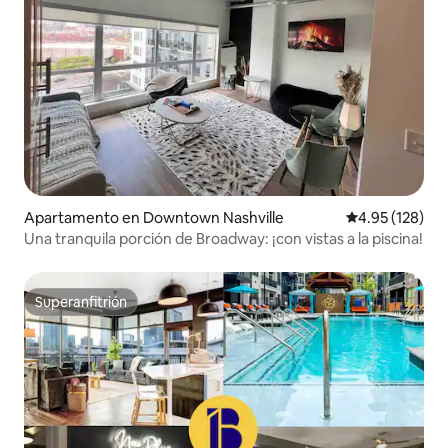
Apartamento en Downtown Nashville
Calificación p
4.95 (128)
Una tranquila porción de Broadway: ¡con vistas a la piscina!
Superanfitrión
Superanfitrión