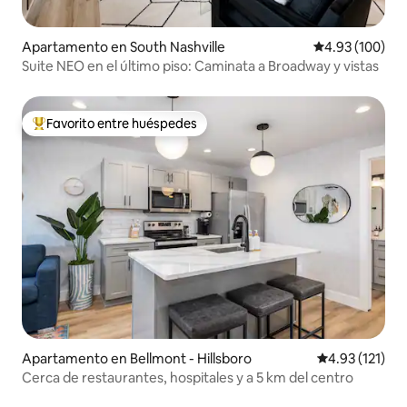
Apartamento en South Nashville
Calificación pr
4.93 (100)
Suite NEO en el último piso: Caminata a Broadway y vistas
Favorito entre huéspedes
Favorito entre huéspedes preferido
Apartamento en Bellmont - Hillsboro
Calificación p
4.93 (121)
Cerca de restaurantes, hospitales y a 5 km del centro