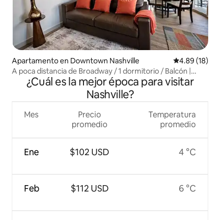
Apartamento en Downtown Nashville
Calificación 
4.89 (18)
A poca distancia de Broadway / 1 dormitorio / Balcón |
¿Cuál es la mejor época para visitar
Estacionamiento gratuito
Nashville?
Mes
Precio
Temperatura
promedio
promedio
Ene
$102 USD
4 °C
Feb
$112 USD
6 °C