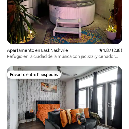
Apartamento en East Nashville
Calificación pr
4.87 (238)
Refugio en la ciudad de la música con jacuzzi y cenador
gigante
Favorito entre huéspedes
Favorito entre huéspedes