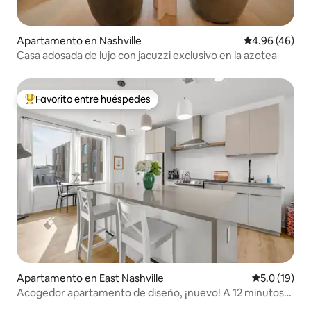
Apartamento en Nashville
Calificación p
4.96 (46)
Casa adosada de lujo con jacuzzi exclusivo en la azotea
Favorito entre huéspedes
Favorito entre huéspedes preferido
Apartamento en East Nashville
Calificación
5.0 (19)
Acogedor apartamento de diseño, ¡nuevo! A 12 minutos
de Broadway