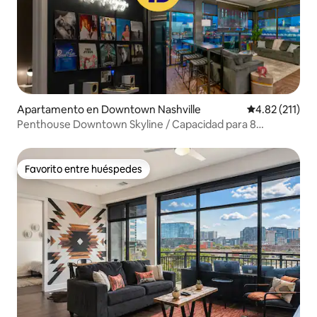
Apartamento en Downtown Nashville
Calificación p
4.82 (211)
Penthouse Downtown Skyline / Capacidad para 8
personas
Favorito entre huéspedes
Favorito entre huéspedes