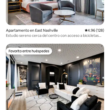
Apartamento en East Nashville
Calificación pr
4.96 (128)
Estudio sereno cerca del centro con acceso a bicicletas
eléctricas
Favorito entre huéspedes
Favorito entre huéspedes