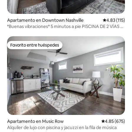
Apartamento en Downtown Nashville
Calificación p
4.83 (115)
*Buenas vibraciones* 5 minutos a pie PISCINA DE 2 VÍAS +
gimnasio + balcón + aparcamiento
Favorito entre huéspedes
Favorito entre huéspedes
Apartamento en Music Row
Calificación pr
4.85 (675)
Alquiler de lujo con piscina y jacuzzi en la fila de música