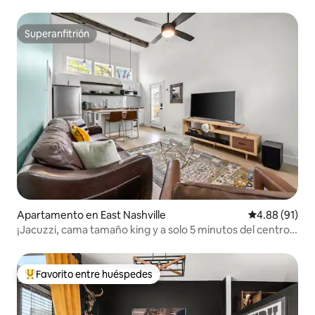
Superanfitrión
Superanfitrión
Apartamento en East Nashville
Calificación 
4.88 (91)
¡Jacuzzi, cama tamaño king y a solo 5 minutos del centro
de la ciudad!
Favorito entre huéspedes
Favorito entre huéspedes preferido