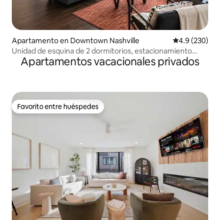
Apartamento en Downtown Nashville
Calificación p
4.9 (230)
Unidad de esquina de 2 dormitorios, estacionamiento
Apartamentos vacacionales privados
gratuito, balcón, piscina climatizada
Favorito entre huéspedes
Favorito entre huéspedes