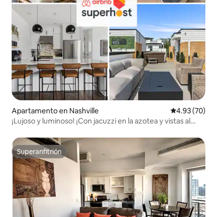
Apartamento en Nashville
Calificación p
4.93 (70)
¡Lujoso y luminoso! ¡Con jacuzzi en la azotea y vistas al
skyline!
Superanfitrión
Superanfitrión