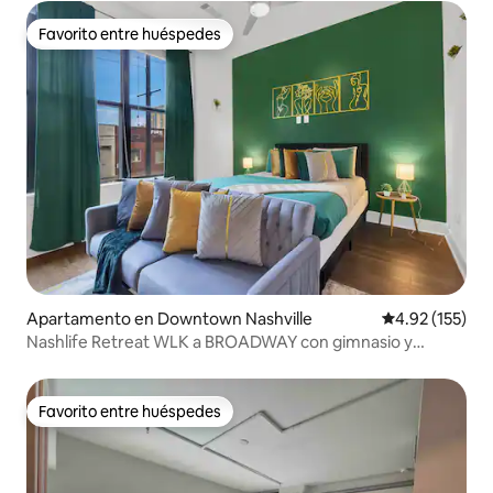
Favorito entre huéspedes
Favorito entre huéspedes
Apartamento en Downtown Nashville
Calificación p
4.92 (155)
Nashlife Retreat WLK a BROADWAY con gimnasio y
piscina
Favorito entre huéspedes
Favorito entre huéspedes